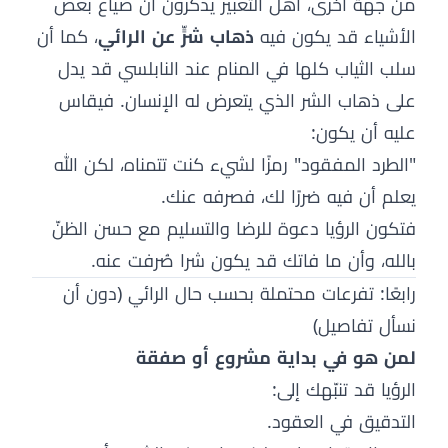
من جهة أخرى، أهل التعبير يذكرون أن ضياع بعض
الأشياء قد يكون فيه
ذهاب شرٍّ عن الرائي
، كما أن
سلب الثياب كلها في المنام عند النابلسي قد يدل
على ذهاب الشر الذي يتعرض له الإنسان. فيقاس
عليه أن يكون:
"الطرد المفقود" رمزًا لشيء كنت تتمناه، لكن الله
يعلم أن فيه ضررًا لك، فصرفه عنك.
فتكون الرؤيا دعوة للرضا والتسليم مع حسن الظنّ
بالله، وأن ما فاتك قد يكون شرا صُرفت عنه.
رابعًا: تفرعات محتملة بحسب حال الرائي (دون أن
نسأل تفاصيل)
لمن هو في بداية مشروع أو صفقة
الرؤيا قد تنبّهك إلى:
التدقيق في العقود.