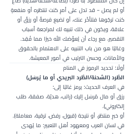
إن كان المقصود به طردًا (بضاعة/شحنة/هديّة) ضاع
أو لم يصل – قد تدل على أمرٍ كنت تنتظره أو منفعةٍ
كنت ترجُوها فتتأخّر عنك، أو تضيع فرصةٌ أو رزقٌ أو
علاقة، ويكون في ذلك تنبيه لك لمراجعة أسباب
التقصير، مع رجاء أن يُعوِّضك الله خيرًا مما فُقِد.
وغالبًا هو من باب التنبيه على الاهتمام بالحقوق
والأمانات، وحسن الترتيب في أمور المعيشة.
أولًا: تحديد الرموز في المنام
الطَّرد (الشحنة/الطَّرد البريدي أو ما يُرسَل)
في العرف الحديث: يرمز غالبًا إلى:
رزق أو مال مُرسَل إليك (راتب، هديّة، صفقة، طلب
إلكتروني).
أو خبرٍ منتظر، أو نتيجة (قبول، رفض، ترقية، معاملة).
في لسان العرب ومعهود أهل التعبير: ما يُهدى