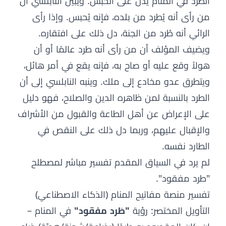
الطرد في المنام يدل على الحبس. ويبيّن النابلسي أن
من رأى أنه يُطرد من بلده، فإنه يُحبس. وإذا رأى
الرائي أنه طُرد من الجنة، دل ذلك على افتقاره.
ويضيف المؤلف أن من رأى أنه طرد عالمًا أو أن
هولاً وقع عليه أو صاح به، فإنه يقع في أمر هائل،
ويتطرق عدو مخادع إلى ملك. وينبه النابلسي إلى أن
الطرد بالنسبة لمن ظاهره الدين والصلاح، فهو دليل
على الإعراض عن أهل الطاعة والقبول من الأشراف
والإقبال عليهم، وربما دل ذلك على النقص في
الطارد نفسه.
لم يرد في السياق المقدم تفسير مباشر لمصطلح
"طرد مفقود".
تفسير منصة مفاتيح المنام (الذكاء الاصطناعي)
التأويل المختصر: رؤية
"طَرد مفقود"
في المنام –