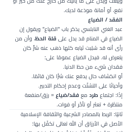
ويُبعث ويدل على ما يأتيك من خارج عنك من خير أو
نفع، أو أمانة مودَعة لديك.
الفقد / الضياع
عبد الغني النابلسي يذكر باب "الضياع" ويقول إن
الضياع في المنام قد يدل على
قلة الحظ
، وأن من
رأى أنه قد سُلِبت ثيابه كلها ذهب عنه شرٌّ كان
يتعرض له. فيدل الضياع عمومًا على:
فقدان شيء من حظ الدنيا.
أو انكشاف حال يدفع عنك شرًّا كان قائمًا.
وأحيانًا على التشتّت وعدم إحكام التدبير.
إذًا: اجتماع
طرد
مع
فقد/ضياع
= رزق/منفعة
منتظَرة + تعثر أو تأخّر أو فوات.
ثانيًا: الربط بالمصادر الشرعية والثقافة الإسلامية
الأصل في الأرزاق أن الله تعالى تكفّل بها: