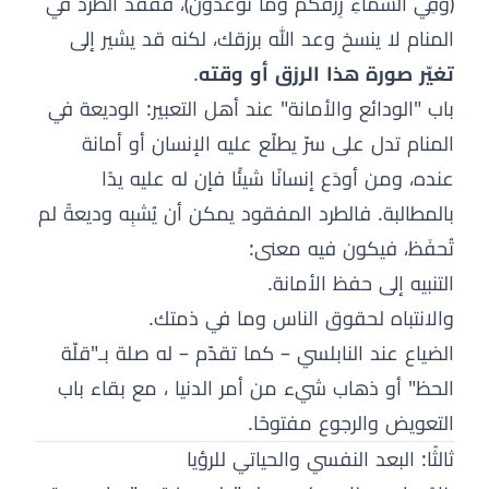
﴿وَفِي السَّمَاءِ رِزْقُكُمْ وَمَا تُوعَدُونَ﴾، ففقد الطرد في
المنام لا ينسخ وعد الله برزقك، لكنه قد يشير إلى
تغيّر صورة هذا الرزق أو وقته
.
باب "الودائع والأمانة" عند أهل التعبير: الوديعة في
المنام تدل على سرّ يطلّع عليه الإنسان أو أمانة
عنده، ومن أودَع إنسانًا شيئًا فإن له عليه يدًا
بالمطالبة. فالطرد المفقود يمكن أن يُشبِه وديعةً لم
تُحفَظ، فيكون فيه معنى:
التنبيه إلى حفظ الأمانة.
والانتباه لحقوق الناس وما في ذمتك.
الضياع عند النابلسي – كما تقدّم – له صلة بـ"قلّة
الحظ" أو ذهاب شيء من أمر الدنيا ، مع بقاء باب
التعويض والرجوع مفتوحًا.
ثالثًا: البعد النفسي والحياتي للرؤيا