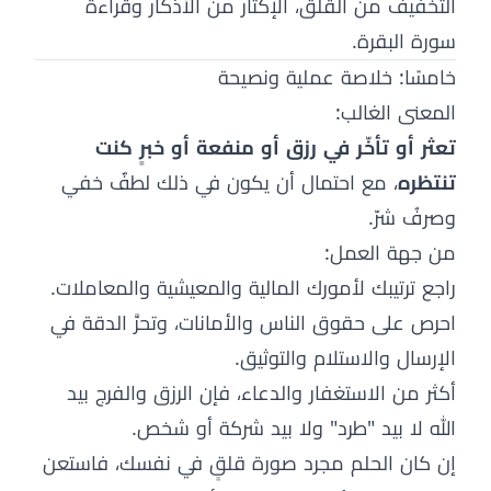
التخفيف من القلق، الإكثار من الأذكار وقراءة
سورة البقرة.
خامسًا: خلاصة عملية ونصيحة
المعنى الغالب:
تعثر أو تأخّر في رزق أو منفعة أو خبرٍ كنت
تنتظره
، مع احتمال أن يكون في ذلك لطفٌ خفي
وصرفُ شرّ.
من جهة العمل:
راجع ترتيبك لأمورك المالية والمعيشية والمعاملات.
احرص على حقوق الناس والأمانات، وتحرَّ الدقة في
الإرسال والاستلام والتوثيق.
أكثر من الاستغفار والدعاء، فإن الرزق والفرج بيد
الله لا بيد "طرد" ولا بيد شركة أو شخص.
إن كان الحلم مجرد صورة قلقٍ في نفسك، فاستعن