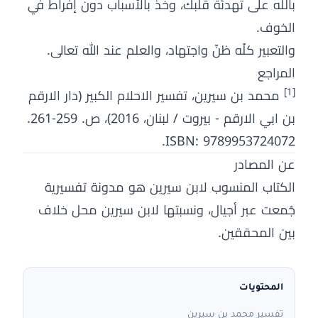
بالله على تهدئة قلبك، وخذ بالأسباب دون إفراط في
الخوف.
والتعبير كلّه ظنّ واجتهاد، والعلم عند الله تعالى.
المراجع
[1]
محمد بن سيرين، تفسير الاحلام الكبير (دار الارقم
بن ابي الارقم - بيروت / لبنان، 2016)، ص. 259-261.
ISBN: 9789953724072.
عن المصادر
الكتاب المنسوب لابن سيرين هو مدونة تفسيرية
جُمعت عبر أجيال، ونسبتها لابن سيرين محل خلاف
بين المحققين.
المحتويات
تفسير محمد بن سيرين