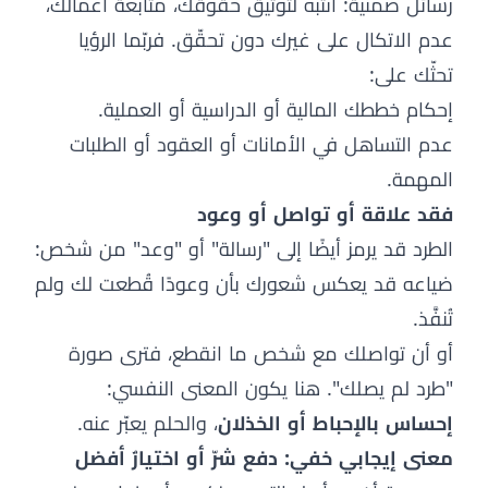
رسائل ضمنية: انتبه لتوثيق حقوقك، متابعة أعمالك،
عدم الاتكال على غيرك دون تحقّق. فربّما الرؤيا
تحثّك على:
إحكام خططك المالية أو الدراسية أو العملية.
عدم التساهل في الأمانات أو العقود أو الطلبات
المهمة.
فقد علاقة أو تواصل أو وعود
الطرد قد يرمز أيضًا إلى "رسالة" أو "وعد" من شخص:
ضياعه قد يعكس شعورك بأن وعودًا قُطعت لك ولم
تُنفَّذ.
أو أن تواصلك مع شخص ما انقطع، فترى صورة
"طرد لم يصلك". هنا يكون المعنى النفسي:
إحساس بالإحباط أو الخذلان
، والحلم يعبّر عنه.
معنى إيجابي خفي: دفع شرّ أو اختيارٌ أفضل