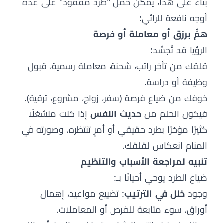
بناءً على هذا، يمكن حمل "طرد مفقود" على عدة
أوجه نافعة للرائي:
همٌّ برزق أو معاملة أو فرصة
الرؤيا قد تُجسِّد:
قلقك من تأخر راتب، شحنة، معاملة رسمية، قبول
وظيفة أو دراسة.
خوفك من ضياع فرصة (سفر، زواج، مشروع، ترقية).
فيكون الحلم من
حديث النفس
إذا كنت منشغلًا
كثيرًا مؤخرًا بطرد حقيقي أو أمرٍ تنتظره، وصورته في
المنام انعكاس لقلقك.
تنبيه لمراجعة الأسباب والتنظيم
ضياع الطرد يوحي أحيانًا بـ:
وجود
خلل في الترتيب
: تضييع مواعيد، إهمال
أوراق، سوء متابعة للفرص أو المعاملات.