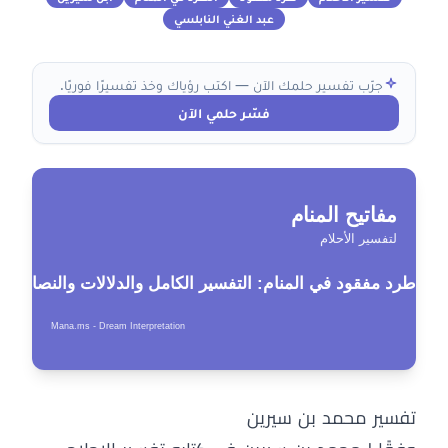
عبد الغني النابلسي
جرّب تفسير حلمك الآن — اكتب رؤياك وخذ تفسيرًا فوريًا.
فسّر حلمي الآن
تفسير محمد بن سيرين