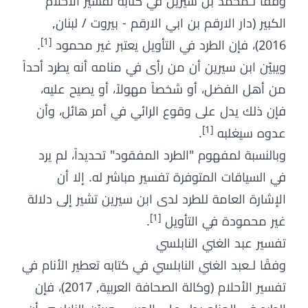
وفقًا لـمحمد بن سيرين في كتابه تفسير الاحلام
الكبير (دار الارقم بن ابي الارقم - بيروت / لبنان,
[1]
2016)، فإن الطرد في التأويل يعتبر غير محمود
.
ويبيّن ابن سيرين أن من رأى في منامه أنه يطرد أحداً
من أهل الفضل، أو شخصاً مهولاً، أو يصيح عليه،
فإن ذلك يدل على وقوع الرائي في أمر هائل، وأن
[1]
عدوه سيغلبه
.
وبالنسبة لمفهوم "الطرد المفقود" تحديداً، لم يرد
في السياقات المتوفرة تفسير مباشر له. إلا أن
الإشارة العامة للطرد لدى ابن سيرين تشير إلى دلالة
[1]
غير محمودة في التأويل
.
تفسير عبد الغني النابلسي
وفقًا لـعبد الغني النابلسي في كتابه تعطير الأنام في
تفسير الأحلام (وكالة الصحافة العربية, 2017)، فإن