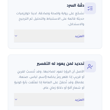
دقّة السرد
نشجّع على رواية واضحة وصادقة. لدينا خوارزميات
حديثة قائمة على الاستنباط والتحليل ثم الترجيح
والاستدلال.
المزيد
تحديد لمن يعود له التفسير
الأصل أن الرؤيا تعود لصاحبها. وقد تُنسبُ لقرينٍ
أو قريبٍ إذا ظهر رمزٌ يخصّه (اسم، لباس، صنعة،
علامة). وقد تُحمَلُ على العامة إذا تعلّقت بآيةٍ كونيةٍ
أو شعارِ أمّةٍ أو دلالةِ زمانٍ عام.
المزيد