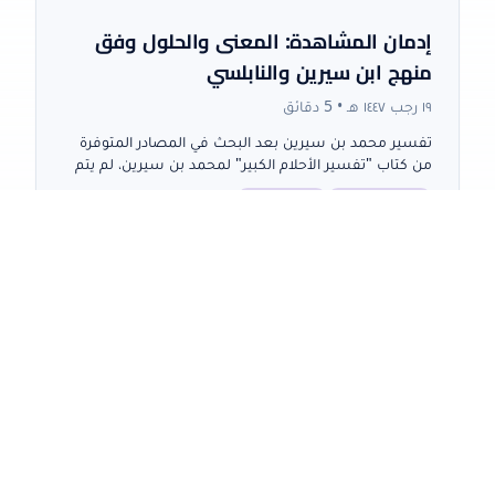
إدمان المشاهدة: المعنى والحلول وفق
منهج ابن سيرين والنابلسي
١٩ رجب ١٤٤٧ هـ
•
5
دقائق
تفسير محمد بن سيرين بعد البحث في المصادر المتوفرة
من كتاب "تفسير الأحلام الكبير" لمحمد بن سيرين، لم يتم
العثور على تفسير مباشر لمصطلح "إدمان المشاهدة".
إدمان المشاهدة
تفسير الأحلام
يبدو أن...