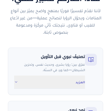
لأننا نقدّم تفسيرًا فوريًا بمنهجٍ واضح يميّز بين أنواع
المنامات ويحوّل الرؤيا لنصائح عملية—من غير ادّعاءٍ
للغيب أو فتاوى. نتيجتك تأتي مركّزة ومدعومة
بنصوص ثابتة.
تصنيفٌ نبوي قبل التأويل
نفرّق بين: رؤيا بشرى، وحديث نفس، وتحزين
الشيطان—كما ورد في السنّة.
المزيد
نهج نبوي