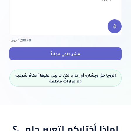
0
/ 1200
حرف
فسّر حلمي مجاناً
الرؤيا حقّ وبشارة أو إنذار، لكن لا يبنى عليها أحكامٌ شرعية
ولا قراراتٌ قاطعة
لماذا أختاركم لتعبير حلمي؟