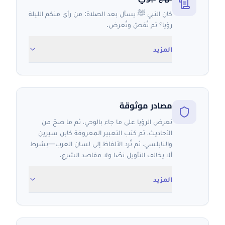
كان النبي ﷺ يسأل بعد الصلاة: من رأى منكم الليلة
رؤيا؟ ثم تُقصّ وتُعرض.
المزيد
مصادر موثوقة
نعرض الرؤيا على ما جاء بالوحي، ثم ما صحّ من
الأحاديث، ثم كتب التعبير المعروفة كابن سيرين
والنابلسي، ثم تُرد الألفاظ إلى لسان العرب—بشرط
ألا يخالف التأويل نصًا ولا مقاصد الشرع.
المزيد