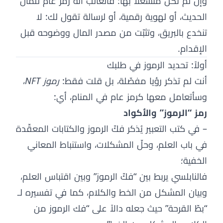
وإن لم تكن منشغلاً بها: فالغالب أنه رمز عام للمال
الحديث، أو لهوية رقمية، أو لرسالة تقول لك: لا
تنخدع بالبريق، وتثبّت من مصدر المال ووضوحه قبل
الإقدام.
أولاً: تحديد الرموز في طلبك
أنت لم تذكر رؤيا مفصّلة، بل قلت فقط:
رموز NFT
،
وسأتعامل معها كرمز عام في المنام، أي:
رمز “الرموز” والأكواد
– في كتب التعبير يُذكر فكّ الرموز والكتابات المعقّدة
في باب العلم، وحلّ المشكلات، واستنباط المعاني
الخفية؛
فالنابلسي يربط بين “فكّ الرموز” وبين اقتباس العلم،
وبيان المشكل من الخط والكلام، كما في تفسيره لـ
“بطّ القرحة” حيث جعله دالاً على “فك الرموز من