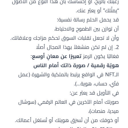
رغبتك بالربح، أو إحساسك بأن هذا النوع من الأصول
“يمثّلك” أو يعبّر عنك.
قد يحمل الحلم رسالة نفسية:
أن توازن بين الطموح والاحتياط،
وأن لا تجعل تقلبات السوق تحكم مزاجك وعلاقاتك.
2. إن لم تكن منشغلاً بهذا المجال أصلًا
فغالبًا يكون الرمز
تعبيرًا عن معانٍ أوسع
:
هويّة رقمية / صورة ذاتك أمام الناس
الـNFT في الواقع يرتبط بالملكية والشهرة (عمل
فنّي، حساب، هوية…).
في التأويل قد يعبّر عن:
صورتك أمام الآخرين في العالم الرقمي (سوشال
ميديا، منصات)،
أو خوفك من أن تُسرَق هويتك أو تُستغل أعمالك.