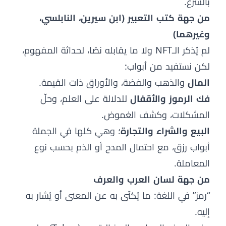
بالشرع.
من جهة كتب التعبير (ابن سيرين، النابلسي،
وغيرهما)
لم يُذكر الـNFT ولا ما يقابله نصًا، لحداثة المفهوم،
لكن نستفيد من أبواب:
المال
والذهب والفضة، والأوراق ذات القيمة.
فك الرموز والأقفال
للدلالة على العلم، وحلّ
المشكلات، وكشف الغموض.
البيع والشراء والتجارة
؛ وهي كلها في الجملة
أبواب رزق، مع احتمال المدح أو الذم بحسب نوع
المعاملة.
من جهة لسان العرب والعرف
“رمز” في اللغة: ما يُكنّى به عن المعنى أو يُشار به
إليه.