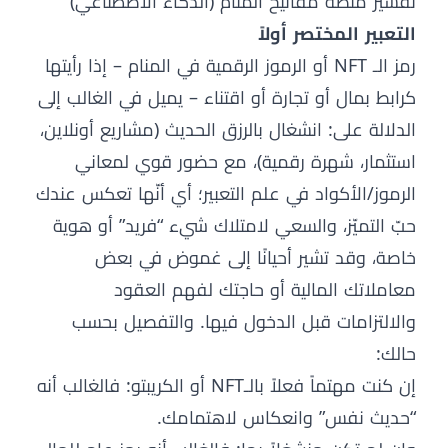
تفسير منصة مفاتيح المنام (الذكاء الاصطناعي)
التعبير المختصر أولاً
رمز الـ NFT أو الرموز الرقمية في المنام – إذا رأيتها
كرابط بمال أو تجارة أو اقتناء – يميل في الغالب إلى
الدلالة على: انشغال بالرزق الحديث (مشاريع أونلاين،
استثمار، شهرة رقمية)، مع حضور قوي لمعاني
الرموز/الأكواد في علم التعبير؛ أي أنّها تعكس عندك
حبّ التميّز، والسعي لامتلاك شيء “فريد” أو هوية
خاصة، وقد تشير أحيانًا إلى غموض في بعض
معاملاتك المالية أو حاجتك لفهم العقود
والالتزامات قبل الدخول فيها. والتفصيل بحسب
حالك:
إن كنت مهتماً فعلاً بالـNFT أو الكريبتو: فالغالب أنه
“حديث نفس” وانعكاس لاهتمامك.