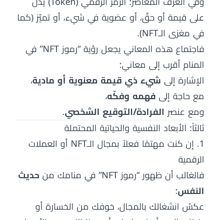
وفي العرف المعاصر: الرمز الرقمي (Token) يدل
على قيمة أو حقّ، أو عضوية في شيء، أو تميّز (كما
في مغزى الـNFT).
فاجتماع هذه المعاني يجعل رؤية “رموز NFT” في
المنام أقرب إلى معاني:
الإشارة إلى
شيء ذي قيمة معنوية أو مادية
،
مع حاجة إلى
فهمه وفكّه
،
ومع عنصر
الفرادة/التوقيع الشخصي
.
ثالثاً: الأبعاد النفسية والحياتية المحتملة
1. إن كنت مهتمًا فعلاً بمجال الـNFT أو العملات
الرقمية
فالغالب أن ظهور “رموز NFT” في منامك من
حديث
النفس
:
عكسُ انشغالك بالمجال، خوفك من الخسارة أو