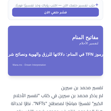
جرّب تفسير حلمك الآن — اكتب رؤياك وخذ تفسيرًا فوريًا.
فسّر حلمي الآن
تفسير محمد بن سيرين
لم يذكر محمد بن سيرين في كتاب "تفسير الأحلام
الكبير" تفسيرًا مباشرًا لمصطلح "NFTs". نظرًا لحداثة