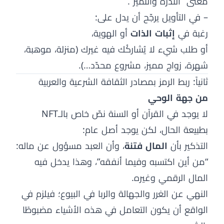
معنى “الندرة والتميّز”.
– في التأويل يرجّح أن يدل على:
رغبة في
إثبات الذات
أو الهوية،
أو طلب شيء لا يُشاركُك فيه غيرك (منزلة، موهبة،
شهرة، زواج مميز، مشروع محدّد…).
ثانياً: ربط الرمز بمصادر الثقافة الشرعية والعربية
من جهة الوحي
لا يوجد في القرآن أو السنة نصّ خاص بالـNFT
بطبيعة الحال، لكن يوجد أصل عام:
التذكير بأن
المال فتنة
، وأن العبد مسؤول عن ماله:
“من أين اكتسبه وفيما أنفقه”، وهذا يدخل فيه
المال الرقمي وغيره.
النهي عن الغرر والجهالة والربا في البيوع؛ فيلزم في
الواقع أن يكون التعامل في هذه الأشياء مضبوطًا