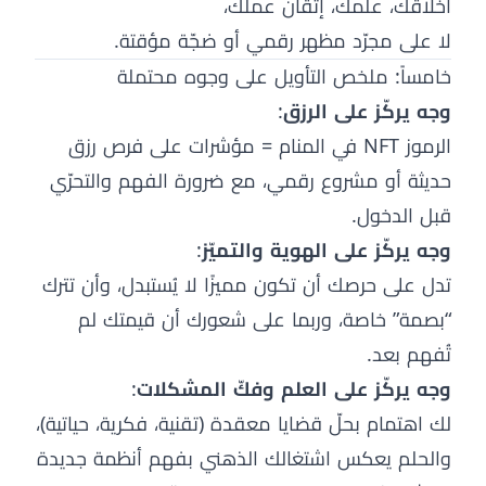
أخلاقك، علمك، إتقان عملك،
لا على مجرّد مظهر رقمي أو ضجّة مؤقتة.
خامساً: ملخص التأويل على وجوه محتملة
وجه يركّز على الرزق
:
الرموز NFT في المنام = مؤشرات على فرص رزق
حديثة أو مشروع رقمي، مع ضرورة الفهم والتحرّي
قبل الدخول.
وجه يركّز على الهوية والتميّز
:
تدل على حرصك أن تكون مميزًا لا يُستبدل، وأن تترك
“بصمة” خاصة، وربما على شعورك أن قيمتك لم
تُفهم بعد.
وجه يركّز على العلم وفكّ المشكلات
:
لك اهتمام بحلّ قضايا معقدة (تقنية، فكرية، حياتية)،
والحلم يعكس اشتغالك الذهني بفهم أنظمة جديدة