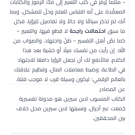
– مثلما يُرمَز في كتب التعبير إلى فكّ الرموز والكتابات
المعقّدة على أنه اقتباس للعلم وحلّ للمشكل. وبما
أنك لم تذكر سياقًا ولا حالاً ولا تفاصيل للرؤيا، فكل
ما سبق
احتمالات راجحة
لا قطع فيها، والتعبير –
كما نصّ أهل التفسير – ظنّ واجتهاد، والصواب من
الله. إن رأيت من نفسك ميلًا أو خشية بعد هذا
الكلام، فالأنفع لك أن تجعل الرؤيا دافعًا للاجتهاد
في الطاعة، وضبط معاملات المال، وتنظيم علاقتك
بالعالم الرقمي؛ ليكون وسيلة قرب لا موجب فتنة.
عن المصادر
الكتاب المنسوب لابن سيرين هو مدونة تفسيرية
جُمعت عبر أجيال، ونسبتها لابن سيرين محل خلاف
بين المحققين.