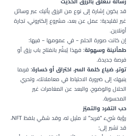
رسالة تتعلق بالرزق الحديث
قد يكون إشارة إلى نوع من الرزق يأتيك عبر وسائل
غير تقليدية: عمل عن بعد، مشروع إلكتروني، تجارة
أونلاين.
إن كانت صورة الحلم – في عمومها – فيها:
طمأنينة وسهولة
: فهذا يُبشّر بانفتاح باب رزق أو
فرصة جديدة.
توتر، ضياع كلمة السر، اختراق أو خسارة
: فربما
ينبهك إلى ضرورة الاحتياط في معاملاتك، وتحري
الحلال والوضوح، والبعد عن المغامرات غير
المحسوبة.
حب التفرد والتميّز
رؤية شيء “فريد” لا مثيل له، وقد سُمّي بلفظ NFT،
قد تشير إلى: