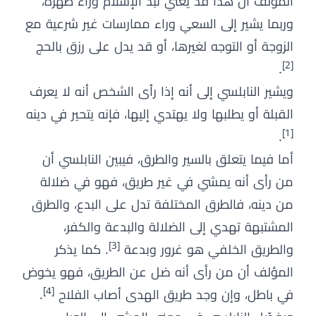
المؤلف أن هذا قد يعني نبذ الإسلام وراء ظهره،
وربما يشير إلى السعي وراء ممارسات غير شرعية مع
الزوجة أو التوجه لغيرها، أو قد يدل على رزق بالحج
[2]
.
ويشير النابلسي إلى أنه إذا رأى الشخص أنه لا يعرف
القبلة أو يطلبها ولا يهتدي إليها، فإنه يتحير في دينه
[1]
.
أما فيما يتعلق بالسير والطرق، فيبين النابلسي أن
من رأى أنه يمشي في غير طريق، فهو في ضلالة
من دينه، فالطرق المختلفة تدل على البدع، والطرق
المشتبهة تهدي إلى الضلالة والبدعة والكفر،
[3]
والطريق الخلفي هو غرور وبدعة
. كما يذكر
المؤلف أن من رأى أنه ضل عن الطريق، فهو يخوض
[4]
في باطل، وإن وجد طريق الهدى أصاب الفلاح
.