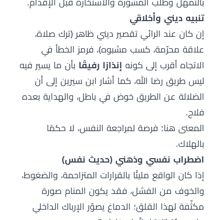
بالتمهّل وطلب المشورة والاستخارة قبل الإقدام.
تنبيه ديني وأخلاقي
إن كان عند الرائي تقصير ديني ظاهر (ترك صلاة،
علاقة محرّمة، كسب مشبوه)، فرمز الخطأ في
الاتجاه أقرب إلى كونه
إنذارًا رفيقًا
بأن ما يسير فيه
ليس طريق رضا الله، كما أشار ابن سيرين إلى أن
الضلالة عن الطريق خوض في باطل، والهداية بعده
فلاح.
المعنى هنا: فرصة لمراجعة النفس، لا حكمًا
بالهلاك.
اضطراب نفسي وذهني (حديث نفس)
إذا كان الواقع مليئًا بالقرارات المتزاحمة، والضغوط،
والخوف من الفشل، فقد يكون المنام صورة
مكثّفة لهذا القلق؛ الدماغ يصوّر الإرباك الداخلي