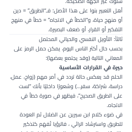
سلوك غير الجهة الصحيحة.
أهل التعبير بنوا على هذا الأصل: فـ“الطريق” = دين
أو منهج حياة، و“الخطأ في الاتجاه” = خطأ في منهج
التفكير أو القرار، أو ضعف البصيرة.
ثالثاً: التأويل النفسي والحياتي المحتمل
بحسب حال أكثر الناس اليوم، يمكن حمل الرمز على
المعاني التالية (وقد يجتمع بعضها):
حيرة في القرارات الأساسية
الحلم قد يعكس حالة تردد في أمر مهم (زواج، عمل،
دراسة، شراكة، سفر…) وشعورًا داخليًا بأنك “لست
على الطريق الصحيح”، فيظهر في صورة خطأ في
الاتجاه.
في ضوء كلام ابن سيرين عن الضلال ثم العودة
للطريق واسترشاد الرائي ، فالرؤيا تُفهَم كتذكير