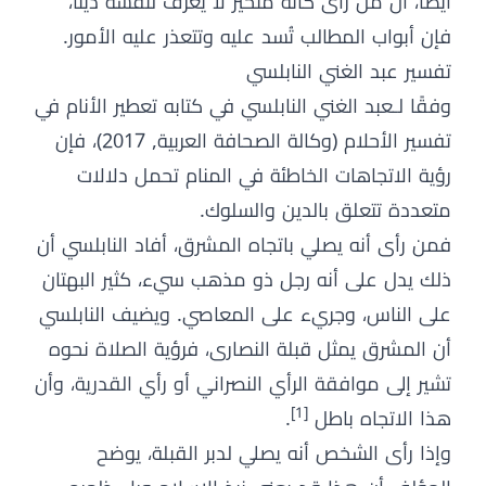
أيضًا، أن من رأى كأنه متحير لا يعرف لنفسه دينًا،
فإن أبواب المطالب تُسد عليه وتتعذر عليه الأمور.
تفسير عبد الغني النابلسي
وفقًا لـعبد الغني النابلسي في كتابه تعطير الأنام في
تفسير الأحلام (وكالة الصحافة العربية, 2017)، فإن
رؤية الاتجاهات الخاطئة في المنام تحمل دلالات
متعددة تتعلق بالدين والسلوك.
فمن رأى أنه يصلي باتجاه المشرق، أفاد النابلسي أن
ذلك يدل على أنه رجل ذو مذهب سيء، كثير البهتان
على الناس، وجريء على المعاصي. ويضيف النابلسي
أن المشرق يمثل قبلة النصارى، فرؤية الصلاة نحوه
تشير إلى موافقة الرأي النصراني أو رأي القدرية، وأن
[1]
هذا الاتجاه باطل
.
وإذا رأى الشخص أنه يصلي لدبر القبلة، يوضح