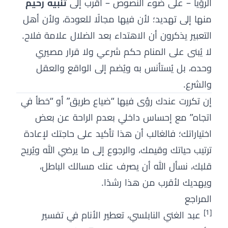
الرؤيا – على ضوء النصوص – أقرب إلى
تنبيه رحيم
منها إلى تهديد؛ لأن فيها مجالًا للعودة، ولأن أهل
التعبير يذكرون أن الاهتداء بعد الضلال علامة فلاح.
لا يُبنى على المنام حكم شرعي ولا قرار مصيري
وحده، بل يُستأنس به ويُضم إلى الواقع والعقل
والشرع.
إن تكررت عندك رؤى فيها “ضياع طريق” أو “خطأ في
اتجاه” مع إحساس داخلي بعدم الراحة عن بعض
اختياراتك؛ فالغالب أن هذا تأكيد على حاجتك لإعادة
ترتيب حياتك وقيمك، والرجوع إلى ما يرضي الله ويُريح
قلبك، نسأل الله أن يصرف عنك مسالك الباطل،
ويهديك لأقرب من هذا رشدًا.
المراجع
[1]
عبد الغني النابلسي، تعطير الأنام في تفسير