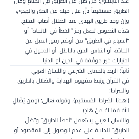
عند النابلسي: من ضلّ عن الطريق في المنام وكان
الطريق مستقيماً دلّ على ميله عن الحق والهدى،
وإن وجد طريق الهدى بعد الضلال أصاب الفلاح.
هذه النصوص تجعل رمز “الخطأ في الاتجاه” أو
“الضياع في الطريق” من أوضح رموز الميل عن
الجادّة، أو التباس الحق بالباطل، أو الدخول في
اختيارات غير موفّقة في الدين أو الدنيا.
ثانياً: الربط بالمعنى الشرعي واللسان العربي
في القرآن يرتبط مفهوم الهداية والضلال بالطريق
والصراط:
﴿اهدِنَا الصِّرَاطَ المُستَقِيمَ﴾، وقوله تعالى: ﴿وَمَن يُضْلِلِ
اللَّهُ فَمَا لَهُ مِنْ هَادٍ﴾.
واللسان العربي يستعمل “أخطأ الطريق” و“ضلّ
الطريق” للدلالة على عدم الوصول إلى المقصود أو