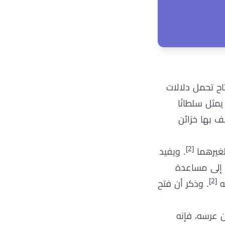
ابي الارقم - بيروت / لبنان, 2016)، فإن رؤية المفتاح تحمل دلالات
يمثل سلطانًا
صف بها خزائن
[2]
لغيرهما
. ويفيد
اج إلى مساعدة
[2]
له
. وذكر أن فتح
عرسه، فإنه