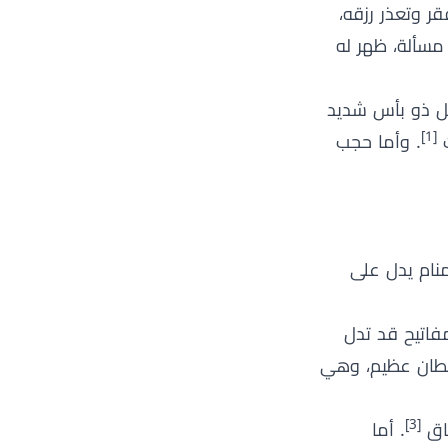
ر وتعذر رزقه،
 مسألة، ظهر له
جل ذو بأس شديد
[1]
ث
. وأما حجب
افة العربية, 2017)، فإن المفتاح في المنام يدل على
مفاتيح قد تدل
سلطان عظيم، وهي
[3]
فاق
. أما