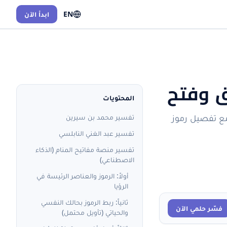
EN
ابدأ الآن
ق وفتح
المحتويات
 مع تفصيل رموز
تفسير محمد بن سيرين
تفسير عبد الغني النابلسي
تفسير منصة مفاتيح المنام (الذكاء
الاصطناعي)
أولاً: الرموز والعناصر الرئيسة في
الرؤيا
ثانياً: ربط الرموز بحالك النفسي
فسّر حلمي الآن
والحياتي (تأويل محتمل)