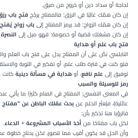
لحاجة أو سداد دين أو خروج من ضيق.
إن كان همّك غالِبًا في الرزق: فالمفتاح يرجّح
فتح باب رزق
إن كان همّك الزواج: قد يرمز المفتاح إلى
باب زواج يُفتح
إن كان مشغلك قضية أو خصومة: فهو ميل إلى
النصرة 
فتح باب علم أو هداية
النابلسي نصَّ على أن المفتاح يدل على فتح باب العلم وا
فلو كنت في فترة طلب علم، أو تفكير في التوبة والاستقا
توفيق إلى
علم نافع
، أو
هداية في مسألة دينية
كانت م
رمز للوسيلة والسبب
في المعنى النفسي: المفتاح في المنام كثيرًا ما يأتي ع
عائلية)، فيُعبِّر الحلم عن
بحث عقلك الباطن عن "مفتاح ا
فالرؤيا هنا تذكير بأن:
لكل باب مفتاحًا من
أخذ الأسباب المشروعة
+
الدعاء
.
وأن الحل قد يكون أقرب مما تتصور، لكن يحتاج خطوة عمل