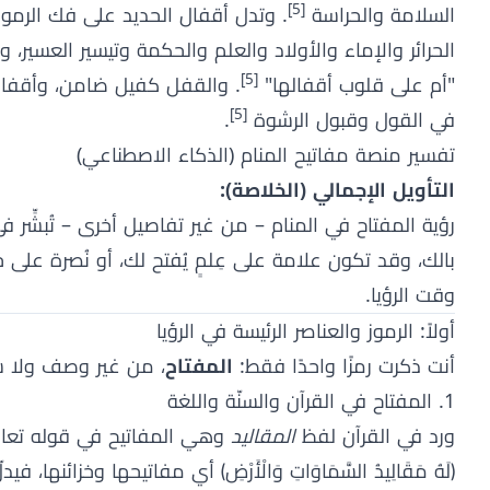
[5]
السلامة والحراسة
الحرائر والإماء والأولاد والعلم والحكمة وتيسير العسير،
[5]
"أم على قلوب أقفالها"
. والقفل كفيل ضامن، وأقفال 
[5]
في القول وقبول الرشوة
.
تفسير منصة مفاتيح المنام (الذكاء الاصطناعي)
التأويل الإجمالي (الخلاصة):
رؤية المفتاح في المنام – من غير تفاصيل أخرى – تُبشِّر
بالك، وقد تكون علامة على عِلمٍ يُفتح لك، أو نُصرة على 
وقت الرؤيا.
أولاً: الرموز والعناصر الرئيسة في الرؤيا
أنت ذكرت رمزًا واحدًا فقط:
المفتاح
، من غير وصف ولا س
1. المفتاح في القرآن والسنّة واللغة
ورد في القرآن لفظ
المقاليد
وهي المفاتيح في قوله تعال
﴿لَهُ مَقَالِيدُ السَّمَاوَاتِ وَالْأَرْضِ﴾ أي مفاتيحها وخزائنها، ف