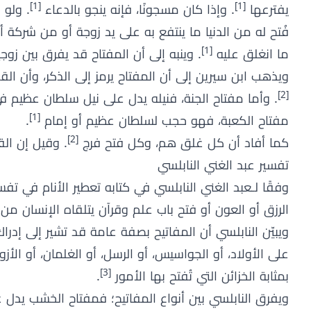
[1]
[1]
يفترعها
. وإذا كان مسجونًا، فإنه ينجو بالدعاء
. ولو 
فُتح له من الدنيا ما ينتفع به على يد زوجة أو من شركة
[1]
ما انغلق عليه
. وينبه إلى أن المفتاح قد يفرق بين زو
ويذهب ابن سيرين إلى أن المفتاح يرمز إلى الذكر، وأن الق
[2]
. وأما مفتاح الجنة، فنيله يدل على نيل سلطان عظيم في 
[1]
مفتاح الكعبة، فهو حجب لسلطان عظيم أو إمام
.
[2]
كما أفاد أن كل غلق هم، وكل فتح فرج
. وقيل إن ال
تفسير عبد الغني النابلسي
الرزق أو العون أو فتح باب علم وقرآن يتلقاه الإنسان من 
ويبيّن النابلسي أن المفاتيح بصفة عامة قد تشير إلى إدرا
على الأولاد، أو الجواسيس، أو الرسل، أو الغلمان، أو الأزو
[3]
بمثابة الخزائن التي تُفتح بها الأمور
.
ويفرق النابلسي بين أنواع المفاتيح؛ فمفتاح الخشب يدل 