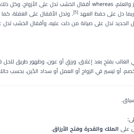
. وتدل أقفال الحديد على فك الرموز والعلم، whereas أقفال الخشب تدل على الأز
[5]
 وربما دل على حفظ العهد
. وتدل الأقفال على الغفلة، كما 
الحديد تدل على صيانة من دلت عليه، وأقفال الخشب تدل عل
 في الغالب بفتحٍ بعد إغلاق، ورزقٍ أو عون، وظهور طريق للحل
خصم، أو تيسير في الزواج أو العمل أو سداد الدَّين، بحسب حال
ياق.
ى:
يدلّ على
الملك والقدرة وفتح الأرزاق
.