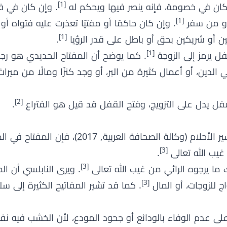
[1]
كان في خصومة، فإنه ينصر فيها ويحكم له
. وإن كان في فق
[1]
 أو من سفر
. وإن كان حاكمًا أو مفتيًا تعذرت عليه فتواه أو
[1]
جين أو شريكين بحق أو باطل على قدر الرؤيا
.
[1]
فل يرمز إلى الزوجة
. كما يوضح أن المفتاح الحديدي هو ر
الدين، أو أعمال كثيرة من البر، أو وجد كنزًا ومالًا من ميرا
[2]
قفل يدل على التزويج، وفتح القفل قد قيل هو الفتراع
.
وفقًا لـعبد الغني النابلسي في كتابه تعطير الأنام في تفسير الأحلام (وكالة الصح
[3]
غيب الله تعالى
.
[3]
ك ما يرجوه الرائي من غيب الله تعالى
. ويرى النابلسي أن ال
[3]
اج للزوجات، أو المال
. كما قد تشير المفاتيح الكثيرة إلى 
على عدم الوفاء بالودائع أو جحود المودع، لأن الخشب فيه ن