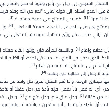
 المفتاح الحديدي إلى رجل ذي بأس وقوة له خطر وانفتاح في 
على العدو استناداً إلى قوله تعالى: "نصر من الله وفتح قري
[3]
[3]
الاً ميراثاً
. كما يدل المفتاح على دعوة مستجابة
.
[4]
مفتاح يدل على النصر على الأعداء بمعونة الله تعالى
. وإن 
كان الرائي صاحب مال ورأى مفتاحاً، ففيه حق لله تعالى في ما
[4]
ان عظيم وإمام
. وبالنسبة للمرأة، فإن رؤيتها إلقاء مفتاح إ
لذكر الذي يدخل في الفرج، أو الميت في لحده، أو الغلام الن
[4]
اح للعالم إلى ما يفتح الله عليه من العلم
.
[4]
فإنه لا يصل إلى مطلبه حتى يفتحه
.
ا فيفارق الزوجة، وإذا فُتح القفل، تفرق كل واحد عن صاح
من رأى أنه قفل باباً بقفل، فإنه يأخذ من رجل كفيلاً أو يؤخ
[5]
[5]
برء من كفالة
. وكل غلق هم، وكل فتح فرج
. ويدل القف
لمن أراد شراء جارية على أنها ستكون موافقة له، ولمن يريد