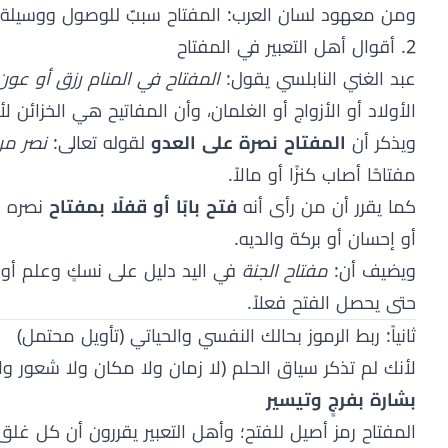
ومن معهود لسان العرب: المفتاح سببٌ للوصول ووسيلة لل
2. أقوال أهل التعبير في المفتاح
عبد الغني النابلسي يقول:
المفتاح في المنام رزق أو عون 
الأولاد أو الأزواج أو الغلمان، وأن المفاتيح هي الخزائن لأ
ويذكر أن
المفتاح نصرة على العدو
لقوله تعالى:
نصر من
مفتاحًا أصاب كنزًا أو مالاً.
كما يقرر أن من رأى أنه
فتح بابًا أو قفلًا بمفتاح
نصره ال
أو إحسان أو بركة والديه.
ويضيف أن:
مفتاح الجنة
في اليد دليل على نسكٍ وعلم أو ك
حتى يحصل الفتح فعلاً.
ثانياً: ربط الرموز بحالك النفسي والحياتي (تأويل محتمل)
لأنك لم تذكر سياق الحلم (لا زمان ولا مكان ولا شعور ول
بشارة بفرجٍ وتيسير
المفتاح رمز أصيل للفتح؛ وأهل التعبير يقررون أن كل غلق 