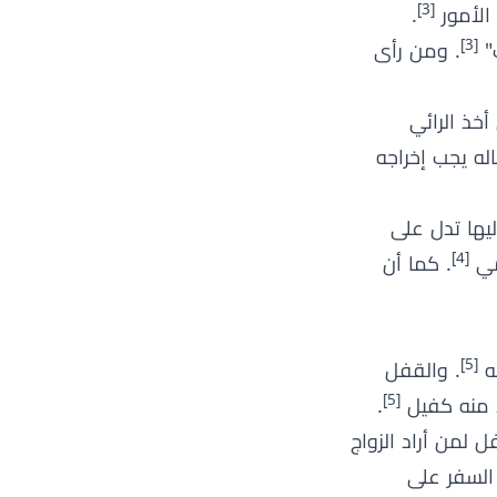
[3]
الأمور
.
[3]
ب"
. ومن رأى
أخذ الرائي
له يجب إخراجه
ليها تدل على
[4]
امي
. كما أن
[5]
به
. والقفل
[5]
ذ منه كفيل
.
ل لمن أراد الزواج
 السفر على