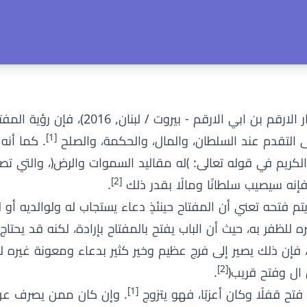
وفقًا لـمحمد بن سيرين في كتابه تفسير الاحلام الكبير (دار الارقم بن 
[1]
التقدم عند السلطان، والمال، والحكمة، والصلح
. كما أنه 
ن الكريم في قوله تعالى: ﴾له مقاليد السموات والرض﴿، والتي ت
[2]
فإنه سيصيب سلطانًا ومالًا بقدر ذلك
.
م فتحه تعني أن المفتاح حينئذٍ دعاء يستجاب له ولوالديه أو 
ره للظفر به، حيث أن الباب يفتح بالمفتاح بإرادة، لكنه قد يحت
، فإن ذلك يصير إلى فرج عظيم وخير كثير بدعاء ومعونة غيره 
[2]
 ال وفتح قريب﴿
.
[1]
فتح قفلًا وكان أعزبًا، فهو يتزوج
. وإن كان ممن يصرف عن 