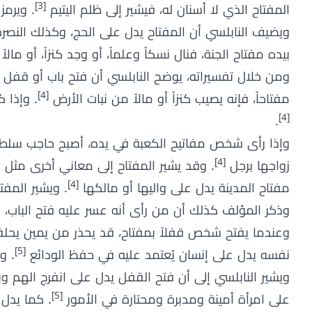
[3]
المفتاح الذي لا أسنان له، فيشير إلى ظلم اليتيم
. ويرمز
ويضيف النابلسي أن المفتاح يدل على الحج، وكذلك النصرة 
بيده مفتاح الجنة، فنال نسكاً وعلماً، أو وجد كنزاً، أو مالاً حل
ومن خلال تفسيراته، يوضح النابلسي أن فتح باب أو قفل ب
[4]
مفتاحاً، فإنه يصيب كنزاً أو مالاً من نبات الأرض
. وإذا 
[4]
.
وإذا رأى شخص مفاتيح الكعبة في يده، أصبح حاجب سلط
[4]
زواجها برجل
. وقد يشير المفتاح إلى معاني أخرى مثل ا
[4]
مفتاح المدينة يدل على واليها أو مالكها
. ويشير المفت
وذكر المؤلف كذلك أن من رأى أنه عسر عليه فتح الباب، 
وعندما يفتح شخص قفلاً بمفتاح، قد يحذر من يمين يحلفه
[5]
نفسه يدل على إنسان يُعتمد عليه في حفظ الودائع
. و
ويشير النابلسي إلى أن فتح القفل يدل على انفرج الهم و
[5]
على امرأة أمينة ومدبرة ومحتارة في الأمور
. كما يدل 