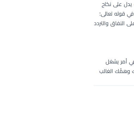
واج، وكل ذلك يدل على نكاح
في قوله تعالى:
ى النفاق والتردد
 في أمر يشغل
ك وهمِّك الغالب