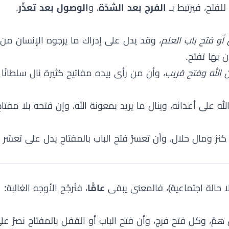
فتح، فيرتبط بـ
الفرج بعد الشدّة
، و
الوصول بعد تعذّر
.
أو فتح باب العلم
، وقد يدل على إدراك ما يرجوه الإنسان من 
ن بها تفتح.
 الله وفتح قريب
، وأن من رأى بيده مفاتيح كثيرة نال سلطانًا
له على أعدائه، وينال ما يريد بمعونة الله، وإن فتحه بلا مفتاح
نز ومال حلال، وأن تعسُّر فتح الباب بالمفتاح يدل على تعسّ
ا حالة اجتماعية)، فالمعنى يبقى
عامًّا
، فنُرجّح الأوجه الغالبة:
همّ، وكل فتح فرج، وأن فتح الباب أو القفل بالمفتاح نصرٌ على