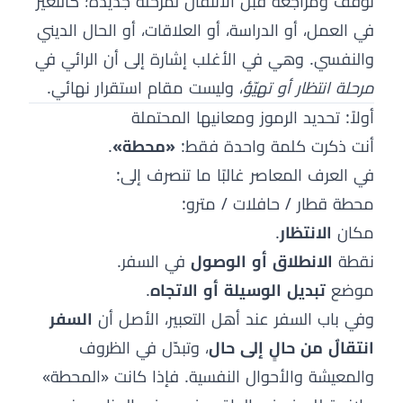
توقّف ومراجعة قبل الانتقال لمرحلة جديدة؛ كالتغيّر
في العمل، أو الدراسة، أو العلاقات، أو الحال الديني
والنفسي. وهي في الأغلب إشارة إلى أن الرائي في
مرحلة انتظار أو تهيّؤ
، وليست مقام استقرار نهائي.
أولاً: تحديد الرموز ومعانيها المحتملة
أنت ذكرت كلمة واحدة فقط:
«محطة»
.
في العرف المعاصر غالبًا ما تنصرف إلى:
محطة قطار / حافلات / مترو:
مكان
الانتظار
.
نقطة
الانطلاق أو الوصول
في السفر.
موضع
تبديل الوسيلة أو الاتجاه
.
وفي باب السفر عند أهل التعبير، الأصل أن
السفر
انتقالٌ من حالٍ إلى حال
، وتبدّل في الظروف
والمعيشة والأحوال النفسية. فإذا كانت «المحطة»