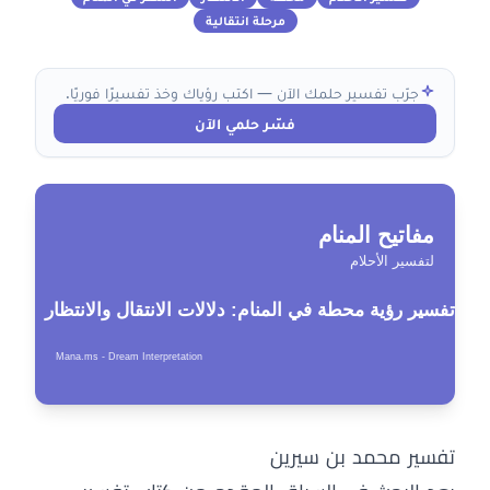
مرحلة انتقالية
جرّب تفسير حلمك الآن — اكتب رؤياك وخذ تفسيرًا فوريًا.
فسّر حلمي الآن
تفسير محمد بن سيرين