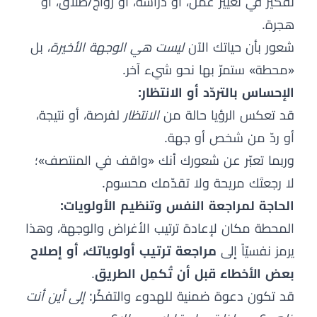
تفكير في تغيير عمل، أو دراسة، أو زواج/طلاق، أو
هجرة.
شعور بأن حياتك الآن
ليست هي الوجهة الأخيرة
، بل
«محطة» ستمرّ بها نحو شيء آخر.
الإحساس بالتردّد أو الانتظار:
قد تعكس الرؤيا حالة من
الانتظار
لفرصة، أو نتيجة،
أو ردّ من شخص أو جهة.
وربما تعبّر عن شعورك أنك «واقف في المنتصف»؛
لا رجعتَك مريحة ولا تقدّمك محسوم.
الحاجة لمراجعة النفس وتنظيم الأولويات:
المحطة مكان لإعادة ترتيب الأغراض والوجهة، وهذا
يرمز نفسيّاً إلى
مراجعة ترتيب أولوياتك، أو إصلاح
بعض الأخطاء قبل أن تُكمِل الطريق
.
قد تكون دعوة ضمنية للهدوء والتفكّر:
إلى أين أنت