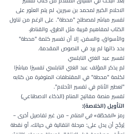
بعد البحث في السياق المقدم من كتاب تفسير
الاحلام الكبير لمحمد بن سيرين، لم يتم العثور على
تفسير مباشر لمصطلح "محطة". على الرغم من تناول
الكتاب لمفاهيم قريبة مثل الطرق، والقناطر،
والأسواق، والسفن، إلا أن تفسير كلمة "محطة"
بحد ذاتها لم يرد في النصوص المقدمة.
تفسير عبد الغني النابلسي
لم يذكر المؤلف عبد الغني النابلسي تفسيرًا مباشرًا
لكلمة "محطة" في المقتطفات المتوفرة من كتابه
"تعطير الأنام في تفسير الأحلام".
تفسير منصة مفاتيح المنام (الذكاء الاصطناعي)
التأويل (الخلاصة):
رمز
«المَحَطّة» في المنام
– من غير تفاصيل أخرى –
يُرجَّح أن يدل على: مرحلة انتقالية في حياتك، أو نقطة