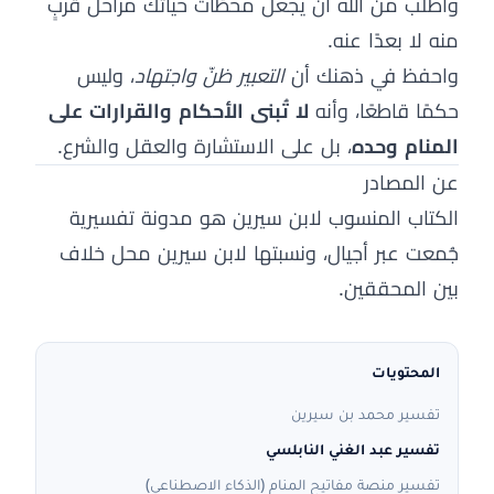
واطلب من الله أن يجعل محطّات حياتك مراحل قربٍ
منه لا بعدًا عنه.
واحفظ في ذهنك أن
التعبير ظنّ واجتهاد
، وليس
حكمًا قاطعًا، وأنه
لا تُبنى الأحكام والقرارات على
المنام وحده
، بل على الاستشارة والعقل والشرع.
عن المصادر
الكتاب المنسوب لابن سيرين هو مدونة تفسيرية
جُمعت عبر أجيال، ونسبتها لابن سيرين محل خلاف
بين المحققين.
المحتويات
تفسير محمد بن سيرين
تفسير عبد الغني النابلسي
تفسير منصة مفاتيح المنام (الذكاء الاصطناعي)