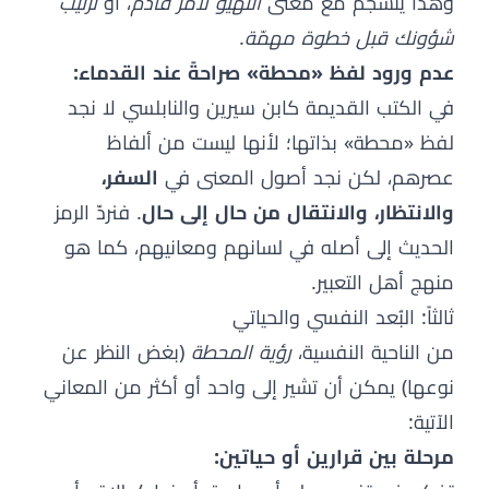
وهذا ينسجم مع معنى
التهيّؤ لأمر قادم
، أو
ترتيب
شؤونك قبل خطوة مهمّة
.
عدم ورود لفظ «محطة» صراحةً عند القدماء:
في الكتب القديمة كابن سيرين والنابلسي لا نجد
لفظ «محطة» بذاتها؛ لأنها ليست من ألفاظ
عصرهم، لكن نجد أصول المعنى في
السفر،
والانتظار، والانتقال من حال إلى حال
. فنردّ الرمز
الحديث إلى أصله في لسانهم ومعانيهم، كما هو
منهج أهل التعبير.
ثالثاً: البُعد النفسي والحياتي
من الناحية النفسية،
رؤية المحطة
(بغض النظر عن
نوعها) يمكن أن تشير إلى واحد أو أكثر من المعاني
الآتية:
مرحلة بين قرارين أو حياتين: