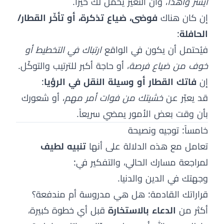
أيسر وأهدأ
، وأن التغيّر يحمل لك خيراً.
إن كان هناك
فوضى، ضياع تذكرة، أو تأخّر القطار/
الحافلة
:
فيُحتمل أن يكون في الواقع
ارتباك في التخطيط أو
خوف من ضياع فرصة
، أو حاجة أكبر للترتيب والتوكّل.
إن
فاتك القطار أو وسيلة النقل في الرؤيا
:
قد يعبّر عن
خشيتك من فوات أمر مهم
، أو شعورك
بأن وقت بعض الأمور يمضي سريعاً.
خامساً: توجيه ونصيحة
تعامل مع هذه الدلالة على أنها
تنبيه لطيف
لمراجعة مسارك الحالي، والتفكير في:
وجهتك في الدين والدنيا.
قراراتك القادمة: هل هي مدروسة أم مندفعة؟
أكثر من
الدعاء بالاستخارة
قبل أي خطوة كبيرة،