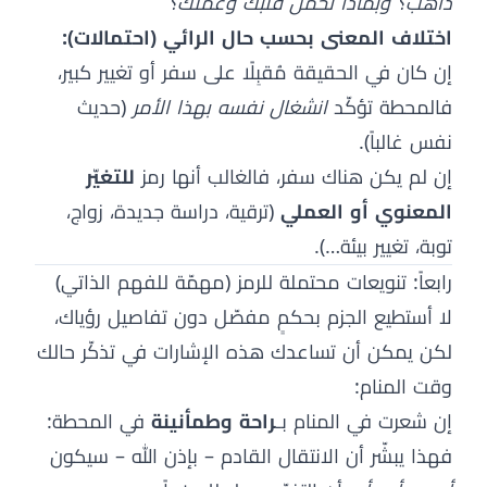
ذاهب؟ وبماذا تحمل قلبك وعملك؟
اختلاف المعنى بحسب حال الرائي (احتمالات):
إن كان في الحقيقة مُقبِلًا على سفر أو تغيير كبير،
فالمحطة تؤكّد
انشغال نفسه بهذا الأمر
(حديث
نفس غالباً).
إن لم يكن هناك سفر، فالغالب أنها رمز
للتغيّر
المعنوي أو العملي
(ترقية، دراسة جديدة، زواج،
توبة، تغيير بيئة…).
رابعاً: تنويعات محتملة للرمز (مهمّة للفهم الذاتي)
لا أستطيع الجزم بحكمٍ مفصّل دون تفاصيل رؤياك،
لكن يمكن أن تساعدك هذه الإشارات في تذكّر حالك
وقت المنام:
إن شعرت في المنام بـ
راحة وطمأنينة
في المحطة:
فهذا يبشّر أن الانتقال القادم – بإذن الله – سيكون