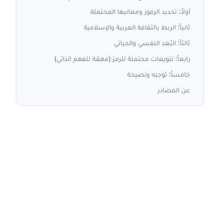
أولاً: تحديد الرموز ومعانيها المحتملة
ثانياً: الربط بالثقافة العربية والإسلامية
ثالثاً: البُعد النفسي والحياتي
رابعاً: تنويعات محتملة للرمز (مهمّة للفهم الذاتي)
خامساً: توجيه ونصيحة
عن المصادر