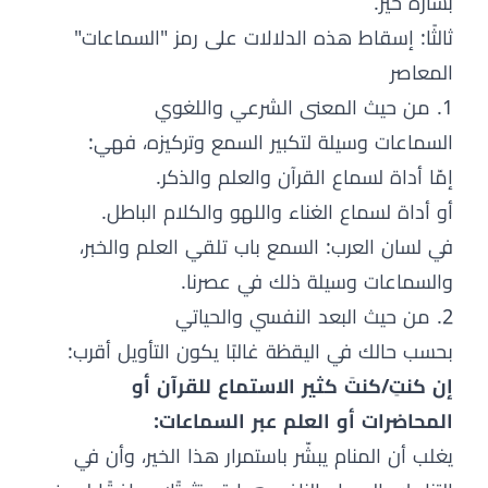
بشارة خير.
ثالثًا: إسقاط هذه الدلالات على رمز "السماعات"
المعاصر
1. من حيث المعنى الشرعي واللغوي
السماعات وسيلة لتكبير السمع وتركيزه، فهي:
إمّا أداة لسماع القرآن والعلم والذكر.
أو أداة لسماع الغناء واللهو والكلام الباطل.
في لسان العرب: السمع باب تلقي العلم والخبر،
والسماعات وسيلة ذلك في عصرنا.
2. من حيث البعد النفسي والحياتي
بحسب حالك في اليقظة غالبًا يكون التأويل أقرب:
إن كنتِ/كنتَ كثير الاستماع للقرآن أو
المحاضرات أو العلم عبر السماعات:
يغلب أن المنام يبشّر باستمرار هذا الخير، وأن في