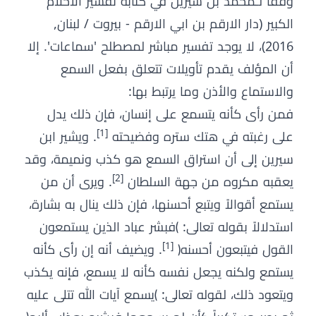
وفقًا لـمحمد بن سيرين في كتابه تفسير الاحلام
الكبير (دار الارقم بن ابي الارقم - بيروت / لبنان,
2016)، لا يوجد تفسير مباشر لمصطلح 'سماعات'. إلا
أن المؤلف يقدم تأويلات تتعلق بفعل السمع
والاستماع والأذن وما يرتبط بها:
فمن رأى كأنه يتسمع على إنسان، فإن ذلك يدل
[1]
على رغبته في هتك ستره وفضيحته
. ويشير ابن
سيرين إلى أن استراق السمع هو كذب ونميمة، وقد
[2]
يعقبه مكروه من جهة السلطان
. ويرى أن من
يستمع أقوالاً ويتبع أحسنها، فإن ذلك ينال به بشارة،
استدلالاً بقوله تعالى: ﴾فبشر عباد الذين يستمعون
[1]
القول فيتبعون أحسنه﴿
. ويضيف أنه إن رأى كأنه
يستمع ولكنه يجعل نفسه كأنه لا يسمع، فإنه يكذب
ويتعود ذلك، لقوله تعالى: ﴾يسمع آيات الله تتلى عليه