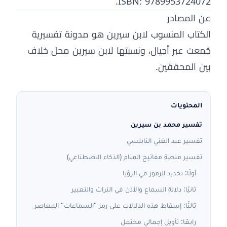
ISBN: 9789953724072.
عن المصادر
الكتاب المنسوب لابن سيرين هو مدونة تفسيرية
جُمعت عبر أجيال، ونسبتها لابن سيرين محل خلاف
بين المحققين.
المحتويات
تفسير محمد بن سيرين
تفسير عبد الغني النابلسي
تفسير منصة مفاتيح المنام (الذكاء الاصطناعي)
أولًا: تحديد الرموز في الرؤيا
ثانيًا: دلالة السماع والأذن في التراث والتعبير
ثالثًا: إسقاط هذه الدلالات على رمز "السماعات" المعاصر
رابعًا: تأويل إجمالي محتمل