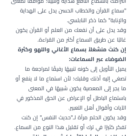
التزامك بالسماع النافع هداية وتثبيتًا؛ موافقًا لمعنى
"سماع القرآن والخطاب الحسن يدل على الهداية
والإنابة" كما ذكر النابلسي.
وقد يدل على أن نفعك من العلم أو القرآن يكون
غالبًا عن طريق السماع أكثر من القراءة.
إن كنتَ منشغلاً بسماع الأغاني واللهو وكثرة
الضوضاء عبر السماعات:
يميل التأويل إلى كونه تنبيهًا رفيقًا لمراجعة ما
تصغي إليه أذنك وقلبك؛ لأن استماع ما لا ينفع أو
ما يجر إلى المعصية يكون شبيهًا في المعنى
باستماع الباطل أو الإعراض عن الحق المذكور في
الآيات وأقوال أهل التعبير.
وقد يكون الحلم مرآة لـ"حديث النفس" إن كنت
تفكر كثيرًا في ترك أو تقليل هذا النوع من السماع.