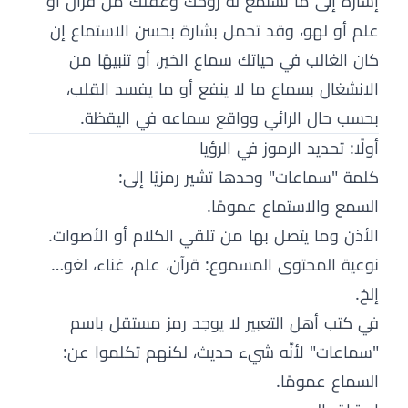
إشارة إلى ما تستمع له روحك وعقلك من قرآن أو
علم أو لهو، وقد تحمل بشارة بحسن الاستماع إن
كان الغالب في حياتك سماع الخير، أو تنبيهًا من
الانشغال بسماع ما لا ينفع أو ما يفسد القلب،
بحسب حال الرائي وواقع سماعه في اليقظة.
أولًا: تحديد الرموز في الرؤيا
كلمة "سماعات" وحدها تشير رمزيًا إلى:
السمع والاستماع عمومًا.
الأذن وما يتصل بها من تلقي الكلام أو الأصوات.
نوعية المحتوى المسموع: قرآن، علم، غناء، لغو…
إلخ.
في كتب أهل التعبير لا يوجد رمز مستقل باسم
"سماعات" لأنَّه شيء حديث، لكنهم تكلموا عن:
السماع عمومًا.