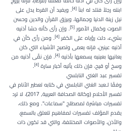
وإن رأى كأن في أذنه خاتماً معلقاً (قرطاً)، فإنه يزوج
[4]
ابنته رجلاً فتلد له ابناً
. ويفيد أن القرط يدل على
نيل زينة الدنيا وجمالها، ويرزق القرآن والدين وحسن
[5]
الصوت وكمال الأمور
. وإن رأى كأنه حشا أذنيه
[4]
بشيء، دلت رؤياه على الكفر
. ومن رأى كأن في
أذنيه عينين، فإنه يعمى وتصبح الأشياء التي كان
[4]
يعانيها بعينيه يسمعها بأذنيه
. فإن نقّى أذنيه من
[4]
وسخ أو قيح، فإن ذلك يأتيه أخبار سارة
.
تفسير عبد الغني النابلسي
وفقًا لـعبد الغني النابلسي في كتابه تعطير الأنام في
تفسير الأحلام (وكالة الصحافة العربية, 2017)، لا ترد
تفسيرات مباشرة لمصطلح "سماعات". ومع ذلك،
يقدم المؤلف تفسيرات لمفاهيم تتعلق بالسمع،
والأذن، والأصوات المختلفة، والتي قد تكون ذات