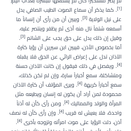
ثم يصر مستكبراً كأن لم يسمعها فبشره بعذاب أليم﴿
[1]
. كما يذكر أن سماع الصوت الطيب الصافي يدل
[3]
على نيل الولاية
. ويبين أن من رأى أن إنساناً ما
أسمعه شتماً نال منه أذى ثم يظفر وينتصر عليه،
[3]
وقيل إن ذلك يدل على حق يجب على الشاتم
.
أما بخصوص الأذن، فيبين ابن سيرين أن رؤيا كثرة
الآذان تدل على إعراض الرائي عن الحق فلا يقبله
[4]
. ويفصل في ذلك فيقول إن كانت الآذان حسنة
ومتشاكلة، سمع أخباراً سارة، وإن لم تكن كذلك،
[4]
سمع أخباراً كريهة
. ويرى المؤلف أن كثرة الآذان
محمودة لمن أراد أن يكون له إنسان ويطيعه مثل
[4]
المرأة والولد والمماليك
. ومن رأى كأن له أذناً
[4]
واحدة، فلا يعيش له قريب
. وإن رأى كأن له نصف
[4]
أذن، دلت الرؤيا على موت امرأته وتزوجه بأخرى
.