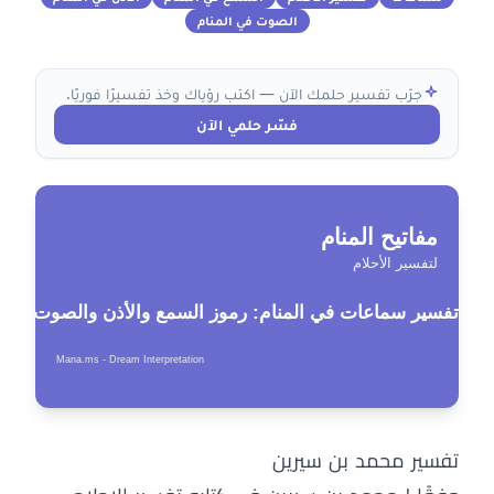
الصوت في المنام
جرّب تفسير حلمك الآن — اكتب رؤياك وخذ تفسيرًا فوريًا.
فسّر حلمي الآن
تفسير محمد بن سيرين