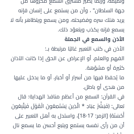
ونميمة، وربما يصير مسترق السمع مكروهاً من
جهة السلطان" ، وأن من يستمع على إنسان فإنه
يريد هتك سره وفضيحته، ومن يسمع ويتظاهر بأنه لا
يسمع فإنه يكذب ويتعوّد ذلك.
الأذن والسمع في الجملة
الأذن في كتب التعبير غالبًا مرتبطة بـ:
الفهم والعلم، أو الإعراض عن الحق إذا كانت الآذان
كثيرة أو مشوّهة.
ما يُحفظ فيها من أسرار أو أخبار، أو ما يدخل عليها
من هدى أو باطل.
في القرآن: السمع من أعظم منافذ الهداية؛ قال
تعالى: ﴿فَبَشِّرْ عِبَادِ * الَّذِينَ يَسْتَمِعُونَ الْقَوْلَ فَيَتَّبِعُونَ
أَحْسَنَهُ﴾ [الزمر: 17-18]، واستدل به أهل التعبير على
أن من رأى نفسه يستمع ويتبع أحسن ما يسمع نال