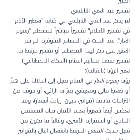
الكبير".
تفسير عبد الغني النابلسي
لم يذكر عبد الغني النابلسي في كتابه "تعطير الأنام
في تفسير الأحلام" تفسيراً مباشراً لمصطلح "رسوم
الغاز". بعد البحث في المصادر المتوفرة، لم يتم
العثور على ذكر لهذا المصطلح أو تفسير مرتبط به.
تفسير منصة مفاتيح المنام (الذكاء الاصطناعي)
تعبير الرؤيا (بالغالب):
رؤية
رسوم الغاز
في المنام تميل إلى الدلالة على همٍّ
أو ضغطٍ مالي ومعيشي يمرّ به الرائي، أو خوفه من
التزامات قادمة (فواتير، ديون، زيادة أسعار)، وقد
تعكس أيضاً شعوراً بعدم الأمان تجاه المستقبل
المادي أو استقراره الأسري، وغالباً ما تكون من
قبيل
حديث النفس
المرتبط بانشغال البال بالفواتير