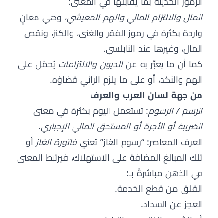
الرموز الحديثة بما يقابلها في المعنى:
المال والالتزام المالي والهم المعيشي
، وهي معانٍ
واردة بكثرة في رموز الفقر والغنى، والكنز، ونقص
المال، وغيرها عند النابلسي.
كما أن ما يعبَّر به عن
الديون والالتزامات
يُحمَل على
الهم والنكد، أو على ما يلزم الرائي قضاؤه.
من جهة لسان العرب والعرف
الرسم / الرسوم
: تستعمل اليوم بكثرة في معنى
الضريبة أو الأجرة أو المستحق المالي الإجباري
.
العرف المعاصر: “رسوم الغاز” تعني
فاتورة الغاز
أو
تلك المبالغ المضافة على الاستهلاك، فيرتبط المعنى
في الذهن مباشرةً بـ:
القلق من قطع الخدمة.
العجز عن السداد.