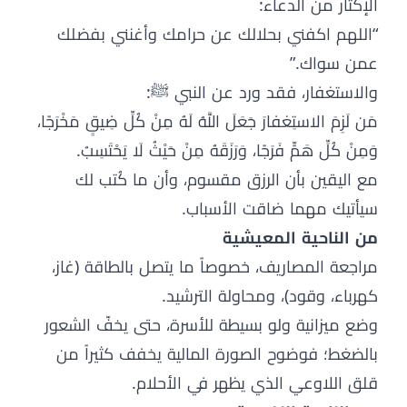
الإكثار من الدعاء:
“اللهم اكفني بحلالك عن حرامك وأغنني بفضلك
عمن سواك.”
والاستغفار، فقد ورد عن النبي ﷺ:
مَن لَزِمَ الاستِغفارَ جَعَلَ اللَّهُ لَهُ مِنْ كُلِّ ضِيقٍ مَخْرَجًا،
وَمِنْ كُلِّ هَمٍّ فَرَجًا، وَرَزَقَهُ مِنْ حَيْثُ لَا يَحْتَسِبُ.
مع اليقين بأن الرزق مقسوم، وأن ما كُتب لك
سيأتيك مهما ضاقت الأسباب.
من الناحية المعيشية
مراجعة المصاريف، خصوصاً ما يتصل بالطاقة (غاز،
كهرباء، وقود)، ومحاولة الترشيد.
وضع ميزانية ولو بسيطة للأسرة، حتى يخفّ الشعور
بالضغط؛ فوضوح الصورة المالية يخفف كثيراً من
قلق اللاوعي الذي يظهر في الأحلام.