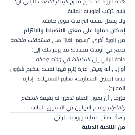
هذه الرؤيا قد تخرج مخرج
الإنذار اللطيف
للرائي أن:
ينتبه لترتيب أولوياته المالية.
ولا يحمل نفسه التزامات فوق طاقته.
إمكان حملها على معنى الانضباط والالتزام
من زاوية أخرى، “رسوم الغاز” هي
مستحقات منظمة
تدفع في أوقات محددة؛ قد يرمز ذلك إلى:
حاجة الرائي إلى
الانضباط في وقته وماله
.
أو إلى أنه يعيش فترة يُلزِم فيها نفسه بتنظيم شؤون
حياته (تقنين المصاريف، تنظيم الاستهلاك، إدارة
الموارد).
فيُرجى أن يكون المنام تذكيراً له بقيمة
الانتظام
والالتزام
وعدم التهاون في الحقوق المالية.
رابعاً: نصائح عملية وروحية للرائي
من الناحية الدينية