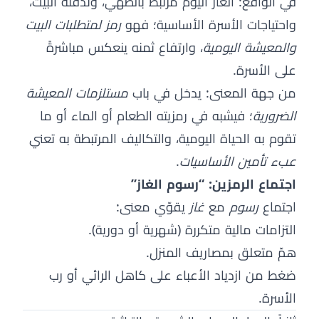
في الواقع: الغاز اليوم مرتبط بالطهي، وتدفئة البيت،
واحتياجات الأسرة الأساسية؛ فهو
رمز لمتطلبات البيت
والمعيشة اليومية
، وارتفاع ثمنه ينعكس مباشرةً
على الأسرة.
من جهة المعنى: يدخل في باب
مستلزمات المعيشة
الضرورية
؛ فيشبه في رمزيته الطعام أو الماء أو ما
تقوم به الحياة اليومية، والتكاليف المرتبطة به تعني
عبء تأمين الأساسيات
.
اجتماع الرمزين: “رسوم الغاز”
اجتماع
رسوم
مع
غاز
يقوّي معنى:
التزامات مالية متكررة (شهرية أو دورية).
همّ متعلق بمصاريف المنزل.
ضغط من ازدياد الأعباء على كاهل الرائي أو رب
الأسرة.