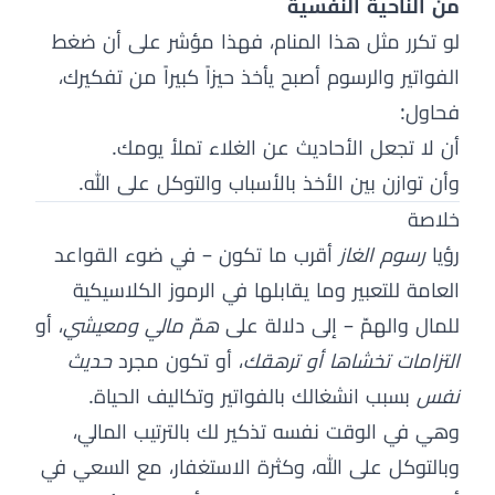
من الناحية النفسية
لو تكرر مثل هذا المنام، فهذا مؤشر على أن ضغط
الفواتير والرسوم أصبح يأخذ حيزاً كبيراً من تفكيرك،
فحاول:
أن لا تجعل الأحاديث عن الغلاء تملأ يومك.
وأن توازن بين الأخذ بالأسباب والتوكل على الله.
خلاصة
رؤيا
رسوم الغاز
أقرب ما تكون – في ضوء القواعد
العامة للتعبير وما يقابلها في الرموز الكلاسيكية
للمال والهمّ – إلى دلالة على
همّ مالي ومعيشي
، أو
التزامات تخشاها أو ترهقك
، أو تكون مجرد
حديث
نفس
بسبب انشغالك بالفواتير وتكاليف الحياة.
وهي في الوقت نفسه تذكير لك بالترتيب المالي،
وبالتوكل على الله، وكثرة الاستغفار، مع السعي في