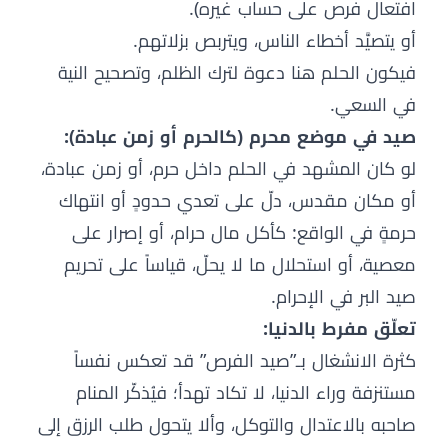
افتعال فرص على حساب غيره).
أو يتصيَّد أخطاء الناس، ويتربص بزلاتهم.
فيكون الحلم هنا دعوة لترك الظلم، وتصحيح النية
في السعي.
صيد في موضع محرم (كالحرم أو زمن عبادة):
لو كان المشهد في الحلم داخل حرم، أو زمن عبادة،
أو مكان مقدس، دلّ على تعدي حدودٍ أو انتهاك
حرمةٍ في الواقع: كأكل مال حرام، أو إصرار على
معصية، أو استحلال ما لا يحلّ، قياساً على تحريم
صيد البر في الإحرام.
تعلّق مفرط بالدنيا:
كثرة الانشغال بـ”صيد الفرص” قد تعكس نفساً
مستنزفة وراء الدنيا، لا تكاد تهدأ؛ فيُذكّر المنام
صاحبه بالاعتدال والتوكل، وألا يتحول طلب الرزق إلى