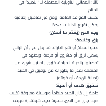
ثالثاً: المعاني التأويلية المحتملة لـ “التصيد” في
المنام
بحسب القواعد العامة، ومن غير تفاصيل إضافية،
يمكن تفريع الدلالات هكذا:
وجه الخير (يُقدَّم ما أمكن)
رزق وغنيمة:
نصب الفخاخ أو تتبّع الطرائد قد يدل على أن الرائي
يسعى لرزق أو مشروع أو فرصة، ويجتهد في
تحصيلها بالحيلة المباحة، فيُرجى له نيل شيء من
المنفعة بقدر ما يَظهر له من توفيق في الصيد
(إصابة الهدف أو فواته).
تحقيق هدف أو أمنية:
خاصة إن كان الصيد منظماً وبوسيلة معروفة (كلاب
صيد، جارح من الطير، سفينة صيد، شبكة…)؛ فهذه