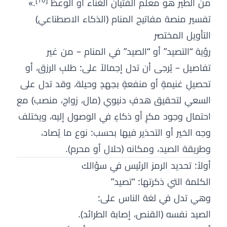
[10]
من الطير هو معلم الفتيان الغناء أو الوعظ
.»
تفسير منصة مفاتيح المنام (الذكاء الاصطناعي)
التأويل المختصر
رؤية “التصيد” أو “الصيد” في المنام – من غير
تفاصيل – يُرجى أن تدل إجمالاً على: طلبِ الرزق، أو
تحصيلِ غنيمةٍ أو منفعةٍ بجهدٍ وحيلة، وقد تدل على
السعي لتحقيق هدفٍ دنيوي (مال، زواج، منصب) مع
احتمال وجود مكرٍ أو ذكاءٍ في الوصول إليه، ويختلف
وجه الخير أو التحذير فيها بحسب: نوع ما يُصاد،
وطريقة الصيد، ومكانه (حلال أو محرم).
أولاً: تحديد الرمز الرئيس في سؤالك
الكلمة التي ذكرتها: “تصيد”
وهي تدل في لغة الناس على:
الصيد نفسه (القنص، إصابة الطرائد).