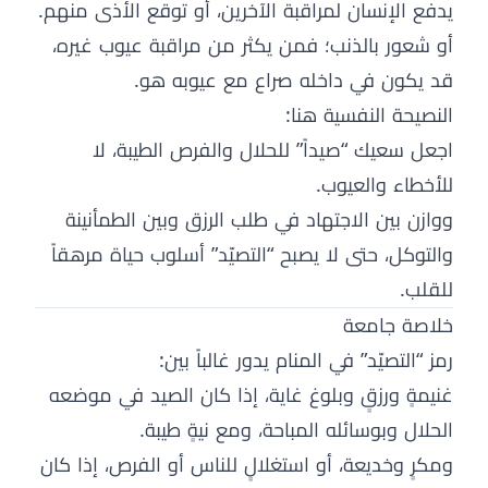
يدفع الإنسان لمراقبة الآخرين، أو توقع الأذى منهم.
أو شعور بالذنب؛ فمن يكثر من مراقبة عيوب غيره،
قد يكون في داخله صراع مع عيوبه هو.
النصيحة النفسية هنا:
اجعل سعيك “صيداً” للحلال والفرص الطيبة، لا
للأخطاء والعيوب.
ووازن بين الاجتهاد في طلب الرزق وبين الطمأنينة
والتوكل، حتى لا يصبح “التصيّد” أسلوب حياة مرهقاً
للقلب.
خلاصة جامعة
رمز “التصيّد” في المنام يدور غالباً بين:
غنيمةٍ ورزقٍ وبلوغ غاية، إذا كان الصيد في موضعه
الحلال وبوسائله المباحة، ومع نيةٍ طيبة.
ومكرٍ وخديعة، أو استغلالٍ للناس أو الفرص، إذا كان