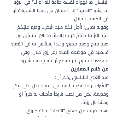
الإنسان ما تهواه نفسه طاعةً لله أم لا؟ في الرؤيا
قد يشير “التصيد” إلى امتحان في ضبط الشهوات أو
في الكسب الحلال.
وقوله تعالى: ﴿أُحِلَّ لَكُمْ صَيْدُ الْبَحْرِ… وَحُرِّمَ عَلَيْكُمْ
صَيْدُ الْبَرِّ مَا دُمْتُمْ حُرُمًا﴾ [المائدة: 96]، فيُفرَّق بين
صيدٍ مباح وصيدٍ محرم؛ وهذا يستأنس به في التعبير:
فالصيد في موضعه المباح رمز رزقٍ حلال، وفي
موضعه المحرم رمز تقصيرٍ أو كسبٍ فيه شبهة.
من كلام المعبّرين
عبد الغني النابلسي يذكر أن:
“الشِّرْك” وما يُنصب للصيد في المنام يدل على مكرٍ
وخديعة، لكن من نصب شركاً فأصاب به طيراً أو
وحشاً نال رزقاً.
وهذا قريب من معنى “التصيُّد”: حيلة + رزق.