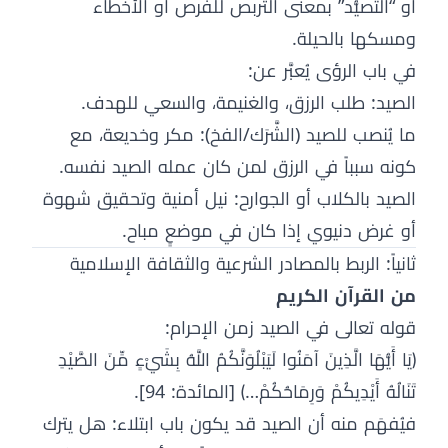
أو “التصيُّد” بمعنى التربص للفرص أو الأخطاء
ومسكها بالحيلة.
في باب الرؤى يُعبَّر عن:
الصيد: طلب الرزق، والغنيمة، والسعي للهدف.
ما يُنصب للصيد (الشَّرَك/الفخ): مكر وخديعة، مع
كونه سبباً في الرزق لمن كان عمله الصيد نفسه.
الصيد بالكلاب أو الجوارح: نيل أمنية وتحقيق شهوة
أو غرض دنيوي إذا كان في موضعٍ مباح.
ثانياً: الربط بالمصادر الشرعية والثقافة الإسلامية
من القرآن الكريم
قوله تعالى في الصيد زمن الإحرام:
﴿يَا أَيُّهَا الَّذِينَ آمَنُوا لَيَبْلُوَنَّكُمُ اللَّهُ بِشَيْءٍ مِّنَ الصَّيْدِ
تَنَالُهُ أَيْدِيكُمْ وَرِمَاحُكُمْ…﴾ [المائدة: 94].
فيُفهَم منه أن الصيد قد يكون باب ابتلاء: هل يترك