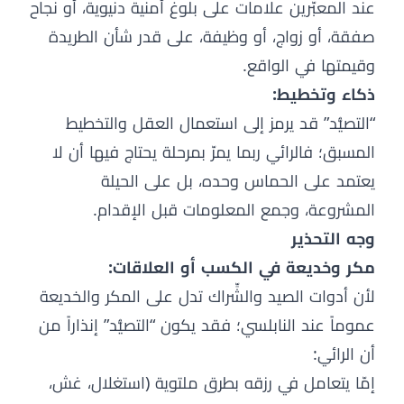
عند المعبّرين علامات على بلوغ أمنية دنيوية، أو نجاح
صفقة، أو زواج، أو وظيفة، على قدر شأن الطريدة
وقيمتها في الواقع.
ذكاء وتخطيط:
“التصيُّد” قد يرمز إلى استعمال العقل والتخطيط
المسبق؛ فالرائي ربما يمرّ بمرحلة يحتاج فيها أن لا
يعتمد على الحماس وحده، بل على الحيلة
المشروعة، وجمع المعلومات قبل الإقدام.
وجه التحذير
مكر وخديعة في الكسب أو العلاقات:
لأن أدوات الصيد والشِّراك تدل على المكر والخديعة
عموماً عند النابلسي؛ فقد يكون “التصيُّد” إنذاراً من
أن الرائي:
إمّا يتعامل في رزقه بطرق ملتوية (استغلال، غش،