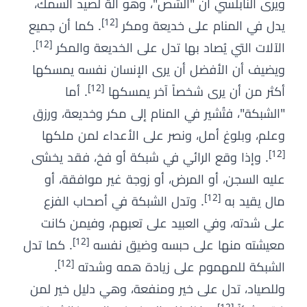
ويرى النابلسي أن "الشص"، وهو آلة لصيد السمك،
[12]
يدل في المنام على خديعة ومكر
. كما أن جميع
[12]
الآلات التي يُصاد بها تدل على الخديعة والمكر
.
ويضيف أن الأفضل أن يرى الإنسان نفسه يمسكها
[12]
أكثر من أن يرى شخصاً آخر يمسكها
. أما
"الشبكة"، فتُشير في المنام إلى مكر وخديعة، ورزق
وعلم، وبلوغ أمل، ونصر على الأعداء لمن ملكها
[12]
. وإذا وقع الرائي في شبكة أو فخ، فقد يخشى
عليه السجن، أو المرض، أو زوجة غير موافقة، أو
[12]
مال يقيد به
. وتدل الشبكة في أصحاب الفزع
على شدته، وفي العبيد على تعبهم، وفيمن كانت
[12]
معيشته منها على حبسه وضيق نفسه
. كما تدل
[12]
الشبكة للمهموم على زيادة همه وشدته
.
وللصياد، تدل على خير ومنفعة، وهي دليل خير لمن