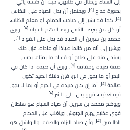
إلى النساء ويحتال في طلبهن، حيث أن كسبه يأتي
[4]
بصورة خداع
. ويحتمل أن يدل الصياد على النخاس
[4]
. كما قد يشير إلى صاحب الحمام، أو معلم الكتاب،
[4]
أو كل من يترصد الناس ويصطادهم بالحيلة
. ويرى
[4]
محمد بن سيرين أن الصياد قد يدل على القواد
.
ويشير إلى أنه من خالط صيادًا أو عاداه، فإن ذلك
يستدل منه على صلاح أو فساد ما يمثله، بحسب
[4]
صفة صيده ومقامه
. ويرى أن صيده إذا كان في
البحر أو ما يجوز في البر، فإن دلالة الصيد تكون
[4]
صالحة
. أما إن كان صيده في الحرم أو بما لا يجوز
[4]
فيه تعذيب، فهو يدل على الشر
.
ويوضح محمد بن سيرين أن صياد السباع هو سلطان
قوي عظيم يهزم الجيوش ويتغلب على الحكام
[4]
الظالمين
. وأن صياد البزاة والصقور والبواشق هو