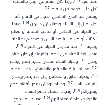
[12]
فقد شيئاً
. وإذا كان السفر في البحر، فالشبكة
[12]
تدل على رجوعه من سفره
.
ويفسر عبد الغني النابلسي الصياد في المنام بأنه
[10]
رجل يميل إلى النساء ويحتال في طلبهن
. وربما
دل الصياد على النخاس، أو صاحب الحمام، أو معلم
الكتاب، أو كل من يترصد الناس ويصيدهم بصناعته
[10]
[10]
وحليته
. كما قد يدل الصياد على القواد
.
وتدل رؤية الصياد على الظفر بالغرماء إن كان صياد
[10]
وحش
. وصياد السباع سلطان عظيم يمكر ويخدع
[10]
. وصياد البزاة والصقور والبواشق سلطان عظيم
[10]
. وصياد الطيور والعصافير رجل تاجر يمكر ويخدع
[10]
أشراف الناس
. وصياد الوحش يمكر بأقوام عجم
[10]
ويقهرهم
. وصياد السمك جامع للنساء
[10]
والجواري، خاصة معاملتهم
. وصياد المسموع