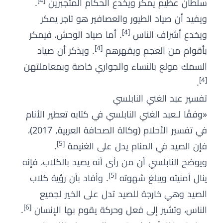
[4]
سلطان عظيم يمكر ويخدع الحكام المتجبرين
.
ويفيد أن صياد الطيور والعصافير هو تاجر يمكر
[4]
ويخدع أشراف الناس
. أما صياد الوحش، فيمكر
[4]
بأقوام من العجم ويقهرهم
. ويذكر أن صياد
السمك مولع بالنساء والجواري خاصة وبمعاملتهن
[4]
.
تفسير عبد الغني النابلسي
«وفقًا لـعبد الغني النابلسي في كتابه تعطير الأنام
في تفسير الأحلام (وكالة الصحافة العربية, 2017)،
[5]
فإن الصيد في المنام يدل على الغنيمة
.
ويوضح النابلسي أن من رأى أنه يصيد بالكلاب، فإنه
[5]
ينال أمنيته ويبلغ شهوته
. وأفاد بأن رؤية كلاب
الصيد وهي خارجة للصيد تدل على الخير لجميع
[6]
الناس، وتشير إلى فعل وحركة يقوم بها الإنسان
.