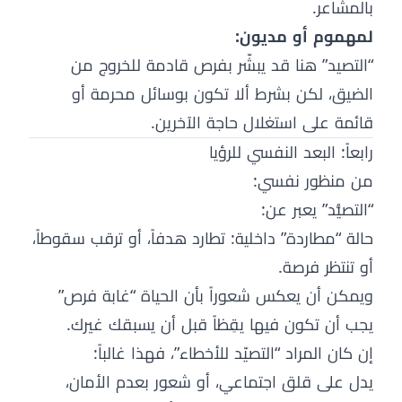
بالمشاعر.
لمهموم أو مديون:
“التصيد” هنا قد يبشّر بفرص قادمة للخروج من
الضيق، لكن بشرط ألا تكون بوسائل محرمة أو
قائمة على استغلال حاجة الآخرين.
رابعاً: البعد النفسي للرؤيا
من منظور نفسي:
“التصيُّد” يعبر عن:
حالة “مطاردة” داخلية: تطارد هدفاً، أو ترقب سقوطاً،
أو تنتظر فرصة.
ويمكن أن يعكس شعوراً بأن الحياة “غابة فرص”
يجب أن تكون فيها يقِظاً قبل أن يسبقك غيرك.
إن كان المراد “التصيّد للأخطاء”، فهذا غالباً:
يدل على قلق اجتماعي، أو شعور بعدم الأمان،