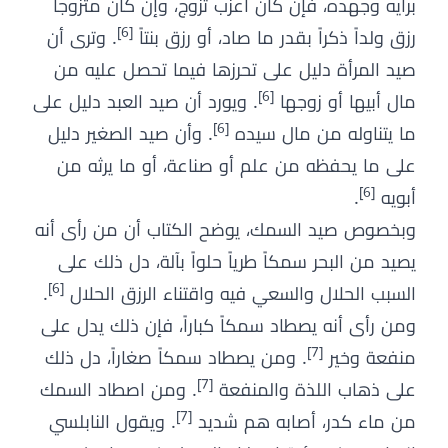
برأيه وجهده، فإن كان أعزب تزوج، وإن كان متزوجاً
[6]
رزق ولداً ذكراً بقدر ما صاد، أو رزق بنتاً
. وترى أن
صيد المرأة دليل على تحرزها فيما تحصل عليه من
[6]
مال أبيها أو زوجها
. ويورد أن صيد العبد دليل على
[6]
ما يتناوله من مال سيده
. وأن صيد الصغير دليل
على ما يحفظه من علم أو صناعة، أو ما يرثه من
[6]
أبويه
.
وبخصوص صيد السمك، يوضح الكتاب أن من رأى أنه
يصيد من البحر سمكاً طرياً حلواً بآلة، دل ذلك على
[6]
السبب الحلال والسعي فيه واقتناء الرزق الحلال
.
ومن رأى أنه يصطاد سمكاً كباراً، فإن ذلك يدل على
[7]
منفعة وخير
. ومن يصطاد سمكاً صغاراً، دل ذلك
[7]
على ذهاب اللذة والمنفعة
. ومن اصطاد السمك
[7]
من ماء كدر، أصابه هم شديد
. ويقول النابلسي