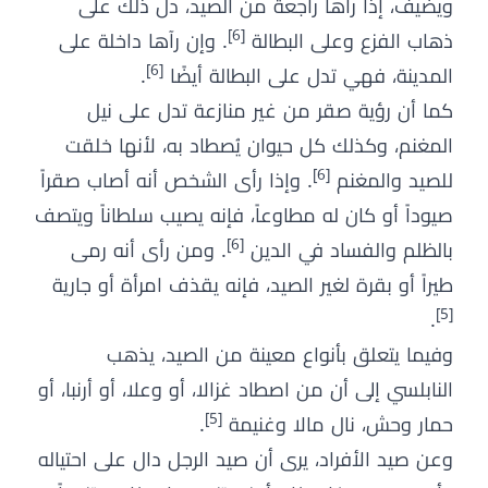
ويضيف، إذا رآها راجعة من الصيد، دل ذلك على
[6]
ذهاب الفزع وعلى البطالة
. وإن رآها داخلة على
[6]
المدينة، فهي تدل على البطالة أيضًا
.
كما أن رؤية صقر من غير منازعة تدل على نيل
المغنم، وكذلك كل حيوان يُصطاد به، لأنها خلقت
[6]
للصيد والمغنم
. وإذا رأى الشخص أنه أصاب صقراً
صيوداً أو كان له مطاوعاً، فإنه يصيب سلطاناً ويتصف
[6]
بالظلم والفساد في الدين
. ومن رأى أنه رمى
طيراً أو بقرة لغير الصيد، فإنه يقذف امرأة أو جارية
[5]
.
وفيما يتعلق بأنواع معينة من الصيد، يذهب
النابلسي إلى أن من اصطاد غزالا، أو وعلا، أو أرنبا، أو
[5]
حمار وحش، نال مالا وغنيمة
.
وعن صيد الأفراد، يرى أن صيد الرجل دال على احتياله