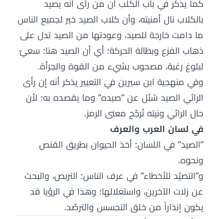
كما يذكر في باب الكلب أن من رأى أنه يصيد
بالكلاب نال أمنيته، وأن كلاب الصيد خير لجميع الناس
ما دامت خارجة للصيد، وعودتها من الصيد تدل على
ذهاب الفزع وبطالة الحركة؛ أي أن الصيد هنا: سعيٌ
لبلوغ رغبة، مصحوب بشيء من القوة والجرأة.
وفي منهجية ابن سيرين في التعبير يذكر أنه إن رأى
الرائي الصيد سُئِل عن “صيده” وما يقصده به؛ لأن
حال الرائي ونيته تُرجّح معنى الرمز.
في لسان العرب والعرف
“الصيد” في اللسان: أخذ الحيوان بطريق القنص
ونحوه.
و”التصيّد للأخطاء” في عرف الناس: التربص، والبحث
عن زلات الآخرين، واستغلالها؛ وهذا في الرؤيا قد
يكون إنذاراً من خلق التجسس والترصّد.