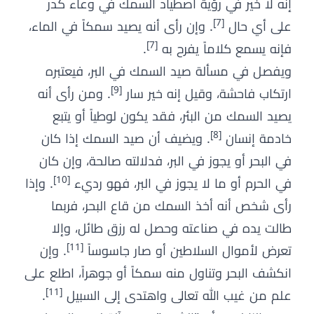
إنه لا خير في رؤية اصطياد السمك في وعاء كدر
[7]
على أي حال
. وإن رأى أنه يصيد سمكاً في الماء،
[7]
فإنه يسمع كلاماً يفرح به
.
ويفصل في مسألة صيد السمك في البر، فيعتبره
[9]
ارتكاب فاحشة، وقيل إنه خير سار
. ومن رأى أنه
يصيد السمك من البئر، فقد يكون لوطياً أو يتبع
[8]
خادمة إنسان
. ويضيف أن صيد السمك إذا كان
في البحر أو يجوز في البر، فدلالته صالحة، وإن كان
[10]
في الحرم أو ما لا يجوز في البر، فهو رديء
. وإذا
رأى شخص أنه أخذ السمك من قاع البحر، فربما
طالت يده في صناعته وحصل له رزق طائل، وإلا
[11]
تعرض لأموال السلاطين أو صار جاسوساً
. وإن
انكشف البحر وتناول منه سمكاً أو جوهراً، اطلع على
[11]
علم من غيب الله تعالى واهتدى إلى السبيل
.