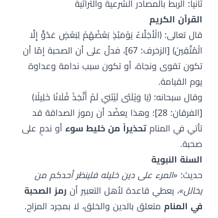
ثانياً: الربط بالمصادر الشرعية والتراثية
القرآن الكريم
قال تعالى: ﴿الْأَخِلَّاءُ يَوْمَئِذٍ بَعْضُهُمْ لِبَعْضٍ عَدُوٌّ إِلَّا
الْمُتَّقِينَ﴾ [الزخرف: 67]، فدلّ على أن الصحبة إمّا أن
تكون تقوى ونجاة، أو تكون سبب ندامة وعداوة
يوم القيامة.
وقال سبحانه: ﴿يَا وَيْلَتَى لَيْتَنِي لَمْ أَتَّخِذْ فُلَانًا خَلِيلًا﴾
[الفرقان: 28]؛ وهذا يعضّد أن رموز الصداقة قد
تأتي في المنام
تحذيراً من خليط سوء
أو ندمٍ على
صحبة.
السنة النبوية
حديث:
«المرء على دين خليله فلينظر أحدكم من
يخالل»
، يعطي قاعدة لأهل التعبير أن
رمز الصحبة
في المنام
متعلق بالدين والخلق، لا بمجرد المزاح.