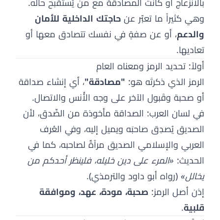
بالانزعاج أو كانت المصادقة مع من يُستقبح حاله.
وهي كثيراً ما تعبّر عن
حاجتك الداخلية للأمان
والدعم
، أو عن صفةٍ في نفسك تتصادق معها أو
تعاديها.
أولاً: تحديد الرمز ومعناه العام
الرمز الذي ذكرتَه هو:
"مصادقة"
، أي إنشاء صداقة
أو صحبة وقَبول الآخر على وجه الأُنس والاتصال.
في لسان العرب: الصداقة مأخوذة من الصِّدق، لأن
الصديق يُصدِق صاحبَه ويميل إليه، وفي العُرف
العربي والإسلامي الصديق مرآةٌ لصاحبه، كما في
الحديث:
«المرء على دين خليله، فلينظر أحدكم من
يخالل»
(رواه أبو داود والترمذي).
إذن أصل الرمز:
صحبة، مودة، عهد، وموافقة
قلبية
.