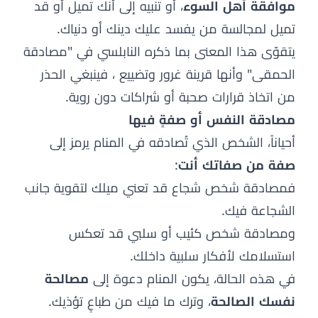
موافقة أهل السوء
، أو تنبيه إلى أنك تميل أو قد
تميل لمجالسة من يفسد عليك دينك أو دنياك.
يتقوّى هذا المعنى بما ذكره النابلسي في "مصادقة
الحمقى" وأنها قرينة غرور وتضييع ، فينبغي الحذر
من اتخاذ قرارات صحبة أو شراكات دون روية.
مصادقة النفس أو صفةٍ فيها
أحياناً، الشخص الذي تُصادقه في المنام يرمز إلى
صفة من صفاتك أنت
:
فمصادقة شخص شجاع قد تعني ميلك لتقوية جانب
الشجاعة فيك.
ومصادقة شخص كئيب أو سلبي قد تعكس
استسلامك لأفكار سلبية داخلك.
في هذه الحالة، يكون المنام دعوة إلى
مصالحة
نفسك الصالحة
، وترك ما فيك من طباعٍ تؤذيك.