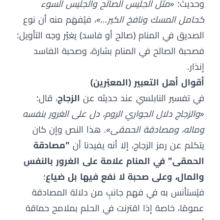
وحديث:
«مثل الجليس الصالح والجليس السوء
كحامل المسك ونافخ الكير…»
، فيُفهَم منه أن نوع
الصديق في المنام (صالح أو فاسد) يغيّر وجه التأويل:
فصحبة الصالح في المنام بشارة، وصحبة الفاسد
إنذار.
أقوال أهل التعبير (المعبّرين)
في تفسير النابلسي عند حديثه عن
الزجاج
، قال:
«والزجاج دلال الجواري الروم، دل على الغرور بنفسه
وماله، ومصادقة الحمقى»
. هذا النص وإن كان
يتكلم عن رمز الزجاج، إلا أنه يفيدنا أن
"مصادقة
الحمقى" في المنام علامة على الغرور بالنفس
والمال، وعلى صحبة لا نفع فيها بل ضياع
؛
فيُستأنس به في فهم جانبٍ من دلالة المصادقة
عمومًا، خاصة إذا اقترنت في الحلم بملامح حماقة