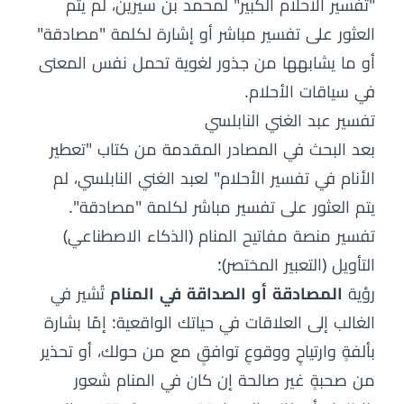
"تفسير الأحلام الكبير" لمحمد بن سيرين، لم يتم
العثور على تفسير مباشر أو إشارة لكلمة "مصادقة"
أو ما يشابهها من جذور لغوية تحمل نفس المعنى
في سياقات الأحلام.
تفسير عبد الغني النابلسي
بعد البحث في المصادر المقدمة من كتاب "تعطير
الأنام في تفسير الأحلام" لعبد الغني النابلسي، لم
يتم العثور على تفسير مباشر لكلمة "مصادقة".
تفسير منصة مفاتيح المنام (الذكاء الاصطناعي)
التأويل (التعبير المختصر):
رؤية
المصادقة أو الصداقة في المنام
تُشير في
الغالب إلى العلاقات في حياتك الواقعية: إمّا بشارة
بألفةٍ وارتياحٍ ووقوعِ توافقٍ مع من حولك، أو تحذير
من صحبةٍ غير صالحة إن كان في المنام شعور