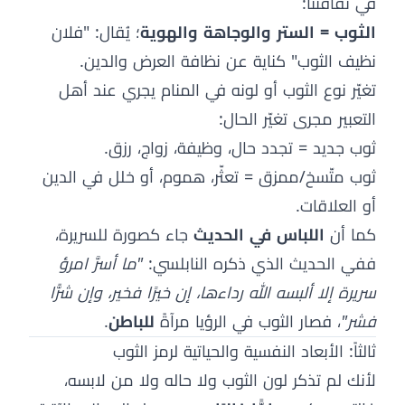
في ثقافتنا:
الثوب = الستر والوجاهة والهوية
؛ يُقال: "فلان
نظيف الثوب" كناية عن نظافة العرض والدين.
تغيّر نوع الثوب أو لونه في المنام يجري عند أهل
التعبير مجرى تغيّر الحال:
ثوب جديد = تجدد حال، وظيفة، زواج، رزق.
ثوب متّسخ/ممزق = تعثّر، هموم، أو خلل في الدين
أو العلاقات.
كما أن
اللباس في الحديث
جاء كصورة للسريرة،
ففي الحديث الذي ذكره النابلسي:
"ما أسرَّ امرؤ
سريرة إلا ألبسه الله رداءها، إن خيرًا فخير، وإن شرًّا
فشر"
، فصار الثوب في الرؤيا مرآةً
للباطن
.
ثالثاً: الأبعاد النفسية والحياتية لرمز الثوب
لأنك لم تذكر لون الثوب ولا حاله ولا من لابسه،