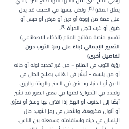
وهي تمنح غنى لمن لبسها لأنها تمنع البرد (الذي
[9]
يمثل الفقر)
. ولكن لبسها في الصيف قد يدل
على غمة من زوجة أو دين أو مرض أو حبس أو
[9]
ضيق أو كرب لأجل المرأة
.
تفسير منصة مفاتيح المنام (الذكاء الاصطناعي)
التعبير الإجمالي (بناءً على رمز: الثوب دون
تفاصيل أخرى)
رؤية الثوب في المنام – من غير تحديد لونه أو حاله
أو من يلبسه – تُبشِّر في الغالب بصلاح الحال في
الدين أو الدنيا، وتحسّن في الستر والهيئة والرزق،
وتجدد في الأحوال؛ لكنها في بعض الصور قد تشير
أيضًا إلى الذنوب أو الهمّ إذا اقترن بها وسخ أو تمزّق
أو ألوان مكروهة. والأصل في رمز الثوب: حال
الإنسان في دينه واستقامته وسمعته بين الناس،