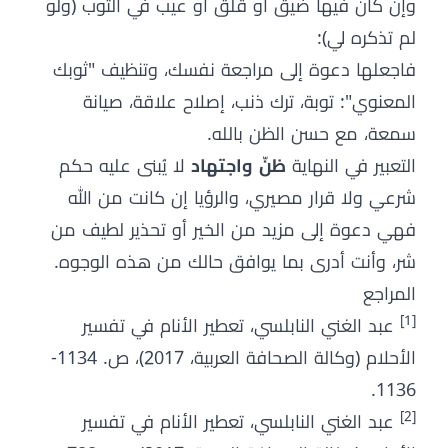
وإن كان فيها ضيق أو قلق أو عيب في الثوب (ولو
لم تذكره لي):
فاجعلها دعوة إلى مراجعة نفسك، وتنظيف "ثوبك
المعنوي": توبة، ترك ذنب، إصلاح علاقة، صيانة
سمعة، مع حسن الظن بالله.
التعبير في النهاية
ظنّ واجتهاد
لا يُبنى عليه حكم
شرعي ولا قرار مصيري، والرؤيا إن كانت من الله
فهي دعوة إلى مزيد من الخير أو تحذير لطيف من
شر، وأنت أدرى بما يوافق حالك من هذه الوجوه.
المراجع
[1]
عبد الغني النابلسي، تعطير الأنام في تفسير
الأحلام (وكالة الصحافة العربية، 2017)، ص. 1134-
1136.
[2]
عبد الغني النابلسي، تعطير الأنام في تفسير