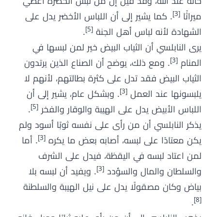
حاله عند الله، وقد قيل إن من لبس الخضرة أعطي
[3]
ميراثًا
. كما يشير إلى أن اللباس الأخضر يدل على
[5]
الشهادة لأنه لباس أهل الجنة
.
يرى النابلسي أن الثياب البيض خير لمن لبسها في
[3]
المنام
. ومع ذلك، يوضح أن الصناع الذين يرتدون
الثياب البيض فقد تدل على كثرة بطالتهم، لأنهم لا
[3]
يلبسونها عند العمل
. وبشكل عام، يشير إلى أن
[5]
اللباس الأبيض يدل على الهيبة والوقار والفخر
.
يذكر النابلسي أن من رأى على نفسه ثوبًا أسود ولم
[3]
يكن معتادًا على لبسه، أصابه بعض ما يكره
. أما
لمن اعتاد لبسه في اليقظة، فيدل على الشرف
[3]
والسلطان والمال والسؤدد
. ويفيد أن لبسه بلا
بياض وكان مصقولًا يدل على نيل الهيبة والسلطنة
[8]
.