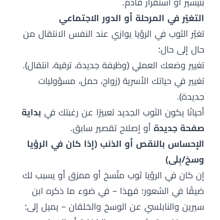
بتيسير أو استقرار قادم.
التغيّر في المرحلة أو الدور الاجتماعي
تغيّر الثوب في الرؤيا يوازي عند النفس الانتقال من
حال إلى حال:
تغيير وضعك العملي (وظيفة جديدة، ترقية، انتقال).
تغيير في حياتك الأسرية (زواج، حمل، مسؤوليات
جديدة).
أحيانًا يكون الثوب الجديد تعبيرًا عن رغبتك في
بداية
صفحة جديدة
أو إصلاح تقصير سابق.
الإحساس بالنقص أو الذنب (إذا كان في الرؤيا
وسخ/بِلَى)
إن كان في الرؤيا ثوب متّسخ أو ممزق أو يسبب لك
ضيقًا في الشعور؛ فهذا – في ضوء ما ذكره ابن
سيرين والنابلسي عن الوسخ والخلقان – يميل إلى: