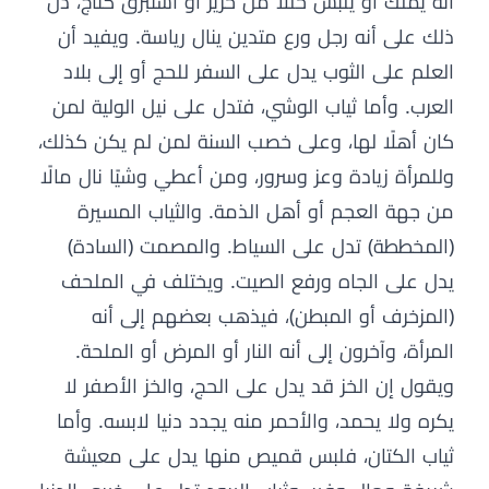
أنه يملك أو يلبس حللًا من حرير أو استبرق كتاج، دل
ذلك على أنه رجل ورع متدين ينال رياسة. ويفيد أن
العلم على الثوب يدل على السفر للحج أو إلى بلاد
العرب. وأما ثياب الوشي، فتدل على نيل الولية لمن
كان أهلًا لها، وعلى خصب السنة لمن لم يكن كذلك،
وللمرأة زيادة وعز وسرور، ومن أعطي وشيًا نال مالًا
من جهة العجم أو أهل الذمة. والثياب المسيرة
(المخططة) تدل على السياط. والمصمت (السادة)
يدل على الجاه ورفع الصيت. ويختلف في الملحف
(المزخرف أو المبطن)، فيذهب بعضهم إلى أنه
المرأة، وآخرون إلى أنه النار أو المرض أو الملحة.
ويقول إن الخز قد يدل على الحج، والخز الأصفر لا
يكره ولا يحمد، والأحمر منه يجدد دنيا لابسه. وأما
ثياب الكتان، فلبس قميص منها يدل على معيشة