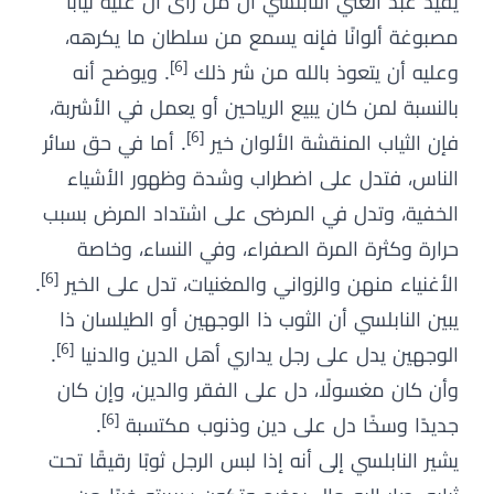
يفيد عبد الغني النابلسي أن من رأى أن عليه ثيابًا
مصبوغة ألوانًا فإنه يسمع من سلطان ما يكرهه،
[6]
وعليه أن يتعوذ بالله من شر ذلك
. ويوضح أنه
بالنسبة لمن كان يبيع الرياحين أو يعمل في الأشربة،
[6]
فإن الثياب المنقشة الألوان خير
. أما في حق سائر
الناس، فتدل على اضطراب وشدة وظهور الأشياء
الخفية، وتدل في المرضى على اشتداد المرض بسبب
حرارة وكثرة المرة الصفراء، وفي النساء، وخاصة
[6]
الأغنياء منهن والزواني والمغنيات، تدل على الخير
.
يبين النابلسي أن الثوب ذا الوجهين أو الطيلسان ذا
[6]
الوجهين يدل على رجل يداري أهل الدين والدنيا
.
وأن كان مغسولًا، دل على الفقر والدين، وإن كان
[6]
جديدًا وسخًا دل على دين وذنوب مكتسبة
.
يشير النابلسي إلى أنه إذا لبس الرجل ثوبًا رقيقًا تحت