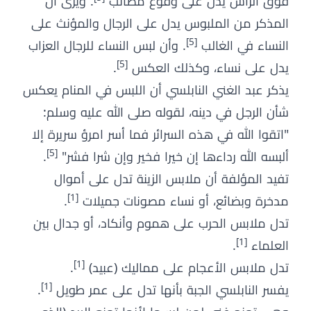
فوق الرأس يدل على وقوع مصائب
. ويرى أن
المذكر من الملبوس يدل على الرجال والمؤنث على
[5]
النساء في الغالب
. وأن لبس النساء للرجال العزاب
[5]
يدل على نساء، وكذلك العكس
.
يذكر عبد الغني النابلسي أن اللبس في المنام يعكس
شأن الرجل في دينه، لقوله صلى الله عليه وسلم:
"اتقوا الله في هذه السرائر فما أسر امرؤ سريرة إلا
[5]
ألبسه الله رداءها إن خيرا فخير وإن شرا فشر"
.
تفيد المؤلفة أن ملابس الزينة تدل على أموال
[1]
مدخرة وبضائع، أو نساء مصونات جميلات
.
تدل ملابس الحرب على هموم وأنكاد، أو جدال بين
[1]
العلماء
.
[1]
تدل ملابس الأعجام على مماليك (عبيد)
.
[1]
يفسر النابلسي الجبة بأنها تدل على عمر طويل
.