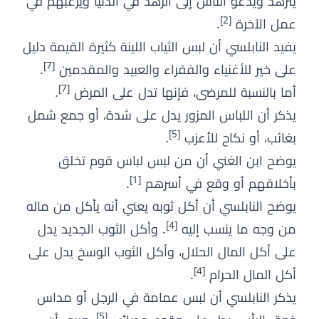
يتزهد ويدعو الناس إلى الزهد في الدنيا ويرغبهم في
[2]
عمل الآخرة
.
يفيد النابلسي أن لبس الثياب اللينة كثيرة القيمة دليل
[7]
على خير للأغنياء والفقراء والعبيد والمقدمين
.
[7]
أما بالنسبة للمرضى، فإنها تدل على المرض
.
يذكر أن اللباس المزور يدل على شدة، أو جمع شمل
[5]
بغائب، أو نكاح للأعزب
.
يوضح ابن الغني أن من لبس لباس قوم تخلق
[1]
بأخلاقهم أو وقع في أسرهم
.
يوضح النابلسي أن أكل ثوبه يعني أنه يأكل من ماله
[4]
من وجه ما ينسب إليه
. وأكل الثوب الجديد يدل
على أكل المال الحلال، وأكل الثوب الوسخ يدل على
[4]
أكل المال الحرام
.
يذكر النابلسي أن لبس عمامة في الرجل أو مداس
[5]