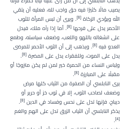
يذهب النابلسي إلى أن من رأى عليه ثيابًا حمراء فإنه
يصيب مالًا كثيرًا فيه حق واجب لله، فعليه أن يتقي
[8]
الله ويؤدي الزكاة
. ويرى أن لبس المرأة للثوب
[8]
الأحمر يدل على فرحها
. أما إذا رآه ملك، فيدل
على انشغاله باللهو واللعب، وضعف سياسته، وطمع
[8]
العدو فيه
. ويذهب إلى أن الثوب الأحمر للمرضى
[8]
يدل على الموت، وللفقراء يدل على المضرة
.
ولِباس النساء من الحمرة خير لمن لم يكن متزوجًا أو
[8]
مقبلًا على المبارزة
.
يرى النابلسي أن الصفرة من الثياب كلها مرض
وضعف لصاحب الثوب، إلا في ثوب خز أو حرير أو
[8]
ديباج، فإنها تدل على نحس وفساد في الدين
.
يذكر النابلسي أن الثياب الزرق تدل على الهم والغم
[4]
.