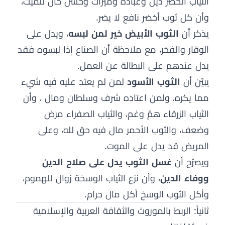
الثياب الخضر دين وعبادة وميراث وحسن حال للميت،
وأن كل ثوب أخضر نافع لا يضر.
يذكر أن
الثوب الأبيض خير لمن لبسه
، ويدل على
الوقار والفخر، مع ملاحظة أن الصناع إذا لبسوه فقد
يدل عندهم على البطالة عن العمل.
يبيّن أن
الثوب الأسود
لمن لم يعتد عليه فيه شيء
مما يكره، ولمن اعتاده شرف وسلطان ومال ، وأن
الثياب الزرقاء همّ وغم، والثياب الصفراء مرض
وضعف، والثوب الأحمر مال فيه حق لله، وعلى
المريض قد يدل على الموت.
ويصرّح أن
غسل الثوب يدل على صلاح الدين
ووفاء الدين
، وأن نزع الثياب الوسخة زوال للهموم،
وأكل الثوب الوسخ أكل مال حرام.
ثانياً: الربط بالموروث والثقافة العربية والإسلامية