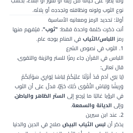
وما يطرأ على حياته من زينة أو فتور أو ابتلاء، بحسب
نوع الثوب ولونه ونظافته وتجددِه أو بِلائه.
أولاً: تحديد الرمز ومعانيه الأساسية
أنت ذكرت كلمة واحدة فقط:
"ثوب"
، فيُفهم منها
رمز
اللباس/الثياب
في المنام بوجه عام.
1. الثوب في نصوص الشرع
اللباس في القرآن جاء رمزًا للستر والزينة والتقوى،
قال تعالى:
﴿يَا بَنِي آدَمَ قَدْ أَنزَلْنَا عَلَيْكُمْ لِبَاسًا يُوَارِي سَوْآتِكُمْ
وَرِيشًا وَلِبَاسُ التَّقْوَىٰ ذَٰلِكَ خَيْرٌ﴾، فدلّ على أن الثوب
في الرؤيا غالبًا ما يُرجع إلى
الستر الظاهر والباطن
،
وإلى
الديانة والسمعة
.
2. عند ابن سيرين
يذكر أن
لبس الثياب البيض
صلاح في الدين والدنيا