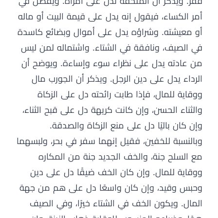
فقر. ويذكر أن الملحفة تدل على امرأة. ويفصل في
أمر الكساء، فيقول إنه يدل على قيمة البيت أو ماله
أو معيشته. وشراؤه يدل على أموال وبضائع كاسدة
في الصيف، ونافقة في الشتاء. واشتماله لمن ليس
من عادته يدل على نظراء سوء وإساءة. ويوضح أن
الرداء يدل على دين الرجل. ويذكر أن الجورب مال
ووقاية للمال، فإذا طابت رائحته دل على الزكاة
والثناء الحسن، وإن كانت كريهة دل على قبح الثناء،
وإن كان باليًا دل على منع الزكاة والصدقة.
وبالنسبة للخفين، فقيل إنهما سفر في بحر، ولبسهما
مع السلح جنة، والخف الجديد جنة من المكاره
ووقاية للمال. وإن كان الخف ضيقًا دل على دين
وحبس وقيد، وإن كان واسعًا دل على هم من جهة
المال. ويكون الخف في الشتاء خيرًا، وفي الصيف