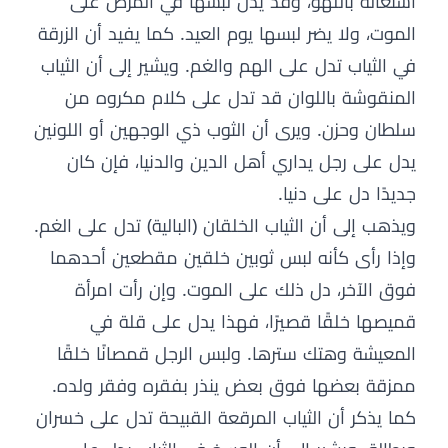
اشتغاله باللهو، وقد يدل لبسها في المرض على
الموت، ولا يضر لبسها يوم العيد. كما يفيد أن الزرقة
في الثياب تدل على الهم والغم. ويشير إلى أن الثياب
المنقوشة باللوان قد تدل على كلام مكروه من
سلطان وحزن. ويرى أن الثوب ذي الوجهين أو اللونين
يدل على رجل يداري أهل الدين والدنيا، فإن كان
جديدًا دل على دنيا.
ويذهب إلى أن الثياب الخلقان (البالية) تدل على الغم.
وإذا رأى كأنه لبس ثوبين خلقين مقطعين أحدهما
فوق الآخر، دل ذلك على الموت. وإن رأت امرأة
قميصها خلقًا قصيرًا، فهذا يدل على قلة في
المعيشة وهتك سترها. ولبس الرجل قمصانًا خلقًا
ممزقة بعضها فوق بعض ينذر بفقره وفقر ولده.
كما يذكر أن الثياب المرقعة القبيحة تدل على خسران