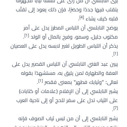
يرى النابلسي أن من رأى على نفسه ثيابًا مجهولة
يتقلب فيها جددًا وخضرًا، فإن ذلك يعود إلى تقلّب
[4]
قلبه كيف يشاء
.
يوضح النابلسي أن اللباس المطرز يدل على أمر
[1]
مكتوب جليل، وسمو، وفرح بالمال أو الولد
.
يذكر أن اللباس الطويل لغير لابسه يدل على العصيان
[1]
.
يبين عبد الغني النابلسي أن اللباس القصير يدل على
العفة والطهارة لمن يليق به، مستشهدًا بقوله
[1]
تعالى: "وثيابك فطهر" بمعنى فقصر
.
يشير النابلسي إلى أن الإفلام (علامات أو كتابات)
على الثياب تدل على سفر للحج أو إلى ناحية العرب
[7]
.
يشير النابلسي إلى أن من لبس ثياب الصوف فإنه