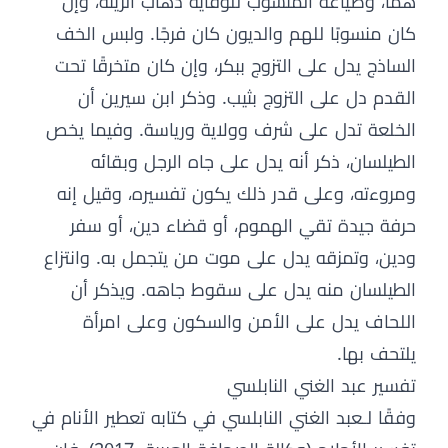
همًا، وضياعه المنسوب للوقاية ذهاب الزينة، وإن
كان منسوبًا للهم والديون كان فرجًا. ولبس الخف
الساذج يدل على التزوج ببكر، وإن كان متخرقًا تحت
القدم دل على التزوج بثيب. وذكر ابن سيرين أن
الخلعة تدل على شرف وولاية ورياسة. وفيما يخص
الطيلسان، ذكر أنه يدل على جاه الرجل وبقائه
ومروءته، وعلى قدر ذلك يكون تفسيره، وقيل إنه
حرفة جيدة تقي الهموم، أو قضاء دين، أو سفر
ودين، وتمزقه يدل على موت من يتجمل به. وانتزاع
الطيلسان منه يدل على سقوط جاهه. ويذكر أن
اللحاف يدل على الأمن والسكون وعلى امرأة
يلتحف بها.
تفسير عبد الغني النابلسي
وفقًا لـعبد الغني النابلسي في كتابه تعطير الأنام في