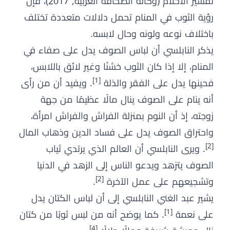
تفسير الأحلام (وكالة الصحافة العربية, 2017)، فإن
رؤية الثوب في المنام تحمل دلالات متعددة تختلف
باختلاف نوعه ولونه وحال لابسه.
يذكر النابلسي أن لباس الصوف يدل على صفاء في
المنام، إلا إذا كان الثوب خشنًا وغير لائق باللابس،
[1]
فحينها يدل على الفقر والذلة
. ويفيد أن من رأى
أنه ينام على الصوف ينال مالًا عظيمًا من جهة
زوجته، إذ أن النوم بمنزلة الفراش والفراش امرأة،
واحتراق الصوف يدل على فساد الدين وذهاب المال
[2]
. ويرى النابلسي أن العالم الذي يرتدي ثياب
الصوف يتزهد ويدعو الناس إلى الزهد في الدنيا
[2]
وتشجيعهم على عمل الآخرة
.
يشير عبد الغني النابلسي إلى أن لباس الكتان يدل
[1]
على نعمة
. كما يوضح أنه من لبس ثوبًا من كتان
[4]