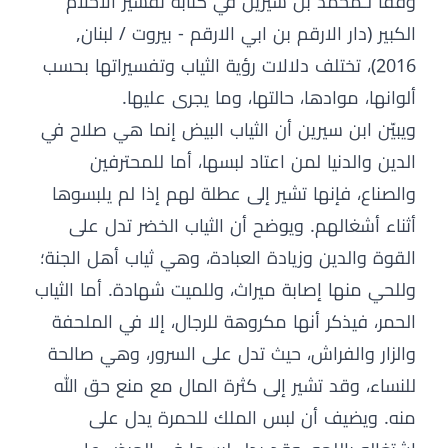
وفقًا لـمحمد بن سيرين في كتابه تفسير الاحلام
الكبير (دار الارقم بن ابي الارقم - بيروت / لبنان,
2016)، تختلف دلالات رؤية الثياب وتفسيراتها بحسب
ألوانها، موادها، حالتها، وما يجرى عليها.
ويبيّن ابن سيرين أن الثياب البيض إنما هي صلاح في
الدين والدنيا لمن اعتاد لبسها، أما للمحترفين
والصناع، فإنها تشير إلى عطلة لهم إذا لم يلبسوها
أثناء أشغالهم. ويوضح أن الثياب الخضر تدل على
القوة والدين وزيادة العبادة، وهي ثياب أهل الجنة؛
وللحي منها إصابة ميراث، وللميت شهادة. أما الثياب
الحمر، فيذكر أنها مكروهة للرجال، إلا في الملحفة
والزار والفراش، حيث تدل على السرور، وهي صالحة
للنساء، وقد تشير إلى كثرة المال مع منع حق الله
منه. ويضيف أن لبس الملك للحمرة يدل على