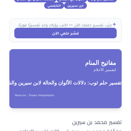
ابن سيرين
النابلسي
جرّب تفسير حلمك الآن — اكتب رؤياك وخذ تفسيرًا فوريًا.
فسّر حلمي الآن
تفسير محمد بن سيرين