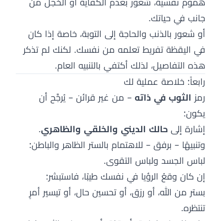
هموم نفسية، شعور بعدم الكفاية أو الخجل من
جانب في حياتك.
أو شعور بالذنب والحاجة إلى التوبة، خاصة إذا كان
في اليقظة تفريط تعلمه من نفسك. لكنك لم تذكر
هذه التفاصيل، لذلك أكتفي بالتنبيه العام.
رابعاً: خلاصة عملية لك
رمز
الثوب في ذاته
– من غير قرائن – يُرجَّح أن
يكون:
إشارة إلى
حالك الديني والخلقي والظاهري
.
وتنبيهًا – برفق – للاهتمام بالستر الظاهر والباطن:
لباس الجسد ولباس التقوى.
إن كان وقعُ الرؤيا في نفسك طيبًا، فاستبشر:
بستر من الله، أو رزق، أو تحسين حال، أو تيسير أمرٍ
تنتظره.