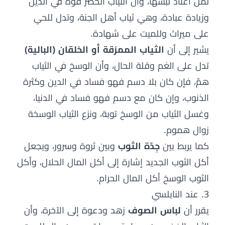
لمن اعتاد لبسها، وأن الثياب الخضر قوة في الدين
وزيادة عبادة، وهي ثياب أهل الجنة، وتدل للحي
على ميراث وللميت على شهادة.
يشير إلى أن
الثياب الممزقة أو الخلقان (البالية)
تدل على الغم وقلة الحال، وأن الوسخ في الثياب
همّ، فإن كان بلا دسم فهو فساد في الدين وكثرة
الذنوب، وإن كان مع دسم فهو فساد في الدنيا،
وغسل الثياب من الوسخ توبة، ونزع الثياب الوسخة
زوال هموم.
كما يربط بين
جِدّة الثوب
وبين ثروة وسرور، ويجعل
أكل الثوب الجديد إشارة إلى أكل المال الحلال، وأكل
الثوب الوسخ أكل المال الحرام.
3. عند النابلسي
يقرر أن
لباس الصوف
زهد ودعوة إلى الآخرة، وأن