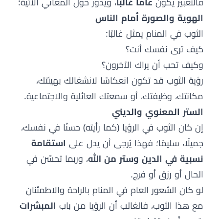
فالتعبير يكون
عامًّا غالبًا
، ويدور حول المعاني الآتية:
الهوية والصورة أمام الناس
الثوب في المنام يمثل غالبًا:
كيف ترى نفسك أنت؟
وكيف تحب أن يراك الآخرون؟
رؤية الثوب قد تكون انعكاسًا لانشغالك بهيئتك،
مكانتك، وظيفتك، أو سمعتك العائلية والاجتماعية.
الستر المعنوي والديني
إن كان الثوب في الرؤيا (كما رأيته) حسنًا في نفسك،
جميلًا، سليمًا؛ فهذا يُرجى أن يدل على
استقامة
نسبية في الدين وستر من الله
، وربما تحسّن في
الحال أو رزق أو فرج.
لو كان الشعور العام في المنام بالراحة والاطمئنان
مع هذا الثوب، فالغالب أن الرؤيا من باب
المبشرات