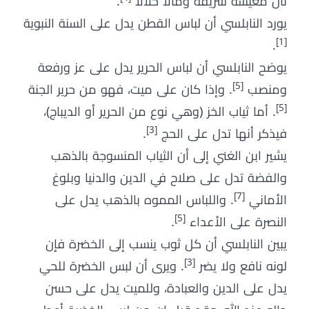
نال معيشة شريفة ومالًا حلالًا
.
يورد النابلسي أن لباس القطن يدل على السنة النبوية
[1]
.
يوضح النابلسي أن لباس الحرير يدل على عز ورفعة
[5]
ومنصب
. وإذا كان على ميت، فهو من حرير الجنة
[5]
. أما ثياب الخز (وهي نوع من الحرير أو الديباج)،
[3]
فيذكر أنها تدل على الحج
.
يشير ابن الغني إلى أن الثياب المنسوجة بالذهب
والفضة تدل على صلاح في الدين والدنيا وبلوغ
[7]
الأماني
. واللباس المموه بالذهب يدل على
[5]
النصرة على الأعداء
.
يبين النابلسي أن كل ثوب ينسب إلى الخضرة فإن
[3]
لونه نافع ولا يضر
. ويرى أن لبس الخضرة للحي
يدل على الدين والعبادة، وللميت يدل على حسن