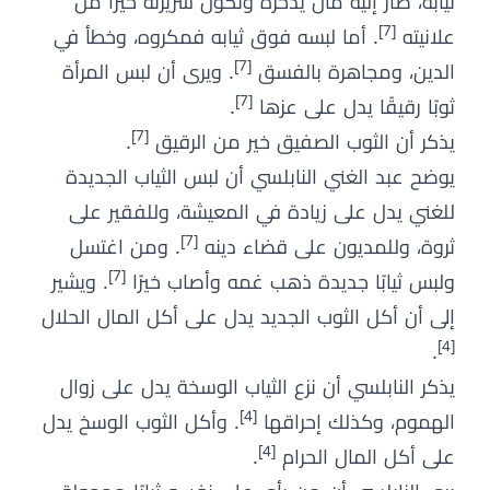
ثيابه، صار إليه مال يدخره وتكون سريرته خيرًا من
[7]
علانيته
. أما لبسه فوق ثيابه فمكروه، وخطأ في
[7]
الدين، ومجاهرة بالفسق
. ويرى أن لبس المرأة
[7]
ثوبًا رقيقًا يدل على عزها
.
[7]
يذكر أن الثوب الصفيق خير من الرقيق
.
يوضح عبد الغني النابلسي أن لبس الثياب الجديدة
للغني يدل على زيادة في المعيشة، وللفقير على
[7]
ثروة، وللمديون على قضاء دينه
. ومن اغتسل
[7]
ولبس ثيابًا جديدة ذهب غمه وأصاب خيرًا
. ويشير
إلى أن أكل الثوب الجديد يدل على أكل المال الحلال
[4]
.
يذكر النابلسي أن نزع الثياب الوسخة يدل على زوال
[4]
الهموم، وكذلك إحراقها
. وأكل الثوب الوسخ يدل
[4]
على أكل المال الحرام
.