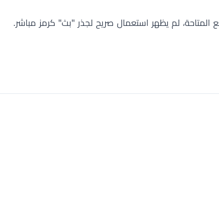
 المتاحة، لم يظهر استعمال صريح لجذر "بث" كرمز مباشر.