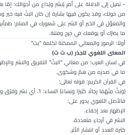
– تميل إلى الدلالة على أمرٍ يُنشر ويُذاع من أحوالك: إمّ
من حولك، وقد يكون فيها بشارة إن كان البثّ فيه خير وذكر
والمعوَّل في الخير أو الشر على شعورك في المنام: طمأ
ما يضرّك أو يوقعك في حرج وفتنة.
أولاً: الرموز والمعاني الممكنة لكلمة "بث"
المعنى اللغوي للجذر (ب ث ث)
في لسان العرب: من معاني "البثّ" التفريق والنشر والإظه
ما في صدره من همّ وشكوى.
في القرآن الكريم: قوله تعالى:
﴿وَبَثَّ مِنْهُمَا رِجَالًا كَثِيرًا وَنِسَاءً﴾ النساء: 1، أي نشر وفرّق وعمّم الذرية في الأرض.
فالأصل اللغوي يدور على:
الإظهار بعد إخفاء.
النشر في أرجاءٍ متعددة.
كثرة العدد أو انتشار الأثر.