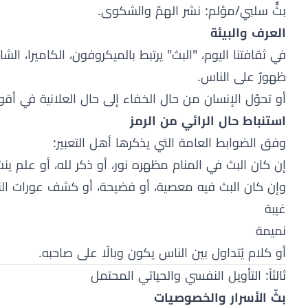
بثٌّ سلبي/مؤلم: نشر الهمّ والشكوى.
العرف والبيئة
في ثقافتنا اليوم، "البث" يرتبط بالميكروفون، الكاميرا، الشاش
ظهورٌ على الناس.
أو تحوّل الإنسان من حال الخفاء إلى حال العلانية في أقوا
استنباط حال الرائي من الرمز
وفق الضوابط العامة التي يذكرها أهل التعبير:
إن كان البث في المنام مظهره نور، أو ذكر لله، أو علم ينش
وإن كان البث فيه معصية، أو فضيحة، أو كشف عورات الن
غيبة
نميمة
أو كلام يُتداول بين الناس يكون وبالًا على صاحبه.
ثالثاً: التأويل النفسي والحياتي المحتمل
بثّ الأسرار والخصوصيات