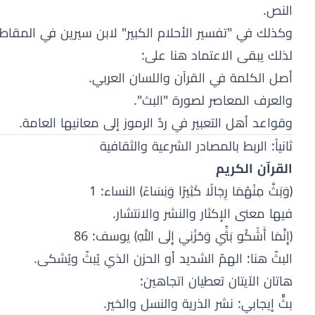
النص.
وكذلك في "تفسير الأحلام الكبير" لابن سيرين في المقاطع
لذلك يبقى الاعتماد هنا على:
أصل الكلمة في القرآن واللسان العربي.
والعرف المعاصر لصورة "البث".
وقواعد أهل التعبير في ردّ الرموز إلى معانيها العامة.
ثانياً: الربط بالمصادر الشرعية والثقافية
القرآن الكريم
﴿وَبَثَّ مِنْهُمَا رِجَالًا كَثِيرًا وَنِسَاءً﴾ النساء: 1
فيها معنى الإكثار والنشر والانتشار.
﴿إِنَّمَا أَشْكُو بَثِّي وَحُزْنِي إِلَى اللَّهِ﴾ يوسف: 86
البثّ هنا: الهمّ الشديد أو الحزن الذي يُبثّ ويُشكى.
هاتان الآيتان تعطيان اتجاهين:
بثٌّ إيجابي: نشر الذرية والنسل والخير.