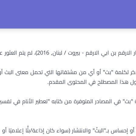
وفقًا لـمحمد بن سيرين في كتابه تفسير الاحلام الكبير (دار الارقم بن 
كر لكلمة "بث" أو أي من مشتقاتها التي تحمل معنى البث أو
 حول هذا المصطلح في المحتوى المقدم.
 "بث" في المصادر المتوفرة من كتابه "تعطير الأنام في تفسير 
حساس بـ"البثّ" والانتشار (سواء كان إذاعة/بثًّا إعلاميًا أو شع