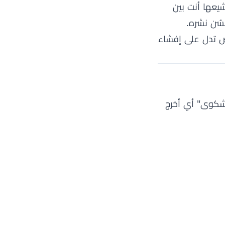
شيعها أنت بين
سُن نشره.
اض تدل على إفشاء
الشكوى" أي أخرج