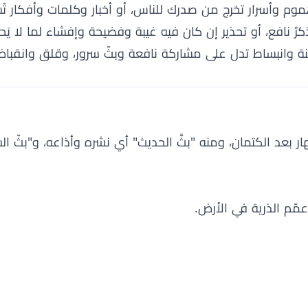
ا هموم وأسرار تخرج من صدرك للناس، أو أخبار وكلمات وأفكار تُ
ٌ نافع، أو تحذير إن كان فيه غيبة وفضيحة وإفشاء لما لا يَح
نينة وانبساط تدل على مشاركة نافعة وبثّ سرور، وقلق وانقب
ار بعد الكتمان، ومنه "بثَّ الحديث" أي نشره وأذاعه، و"بثّ 