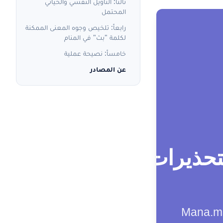
ثالثاً: التأويل النفسي والحياتي
المحتمل
رابعاً: تلخيص وجوه المعنى الممكنة
لكلمة "بث" في المنام
خامساً: نصيحة عملية
عن المصادر