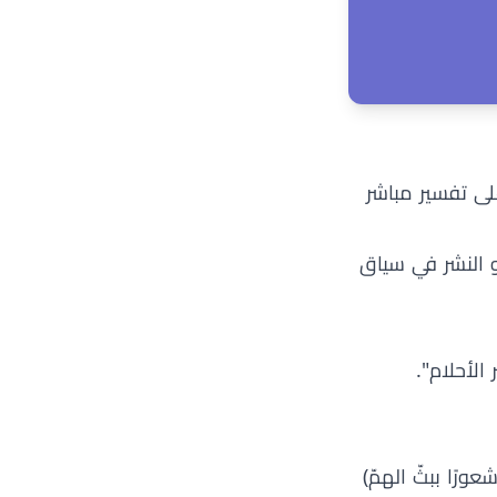
ابي الارقم - بيروت / لبنان, 2016)، لم يتم العثور على تفسير مباشر
 النشر في سياق
الأحلام".
ورًا ببثّ الهمّ)