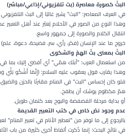
البثّ كصورة معاصرة (بث تلفزيوني/إذاعي/مباشر)
في العرف المعاصر: "البث" يشير غالبًا إلى البث التلفزيوني 
وهذا النوع من الصور في الأحلام يُعبّر عند أهل التعبير عم
انتقال الكلام والصورة إلى جمهور واسع.
خروج ما عند الإنسان (فكر، رأي، سر، فضيحة، دعوة، علم) إ
البثّ بمعنى بثّ الهمّ والشكوى
من استعمال العرب: "أبثك همّي" أي أفضي إليك بما في
وهذا يقارب قول يعقوب عليه السلام: ﴿إِنَّمَا أَشْكُو بَثِّي وَحُزْنِي إِلَى اللَّهِ﴾ يوسف: 6
فلو كان إحساس "البث" في المنام مقترنًا بالحزن والضيق، 
همّ مكظوم يوشك أن يطفح.
أو بداية مرحلة الفضفضة والبوح بعد كتمان طويل.
عدم وجود نصّ خاص في كتب التعبير القديمة
بالرجوع إلى ما توفر من "تعطير الأنام في تعبير المنام" 
في نتائج البحث؛ إنما ذُكرت ألفاظ أخرى كثيرة من باب الأل