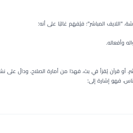
ة، "اللايف المباشر"؛ فيُفهَم غالبًا على أنه:
له وأفعاله.
ر، أو قرآن يُقرَأ في بث، فهذا من أمارة الصلاح، ودالّ على نش
اس، فهو إشارة إلى: