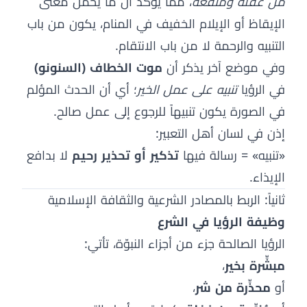
من غفلة ومنفعة
، مما يؤكد أن ما يحمل معنى
الإيقاظ أو الإيلام الخفيف في المنام، يكون من باب
التنبيه والرحمة لا من باب الانتقام.
وفي موضع آخر يذكر أن
موت الخطاف (السنونو)
في الرؤيا
تنبيه على عمل الخير
؛ أي أن الحدث المؤلم
في الصورة يكون تنبيهاً للرجوع إلى عمل صالح.
إذن في لسان أهل التعبير:
«تنبيه» = رسالة فيها
تذكير أو تحذير رحيم
لا بدافع
الإيذاء.
ثانياً: الربط بالمصادر الشرعية والثقافة الإسلامية
وظيفة الرؤيا في الشرع
الرؤيا الصالحة جزء من أجزاء النبوّة، تأتي:
مبشِّرة بخير
،
أو
محذِّرة من شر
،