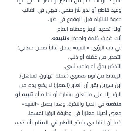
سلوك، أو أخذ حذر من تقصير أو خطر، لا على أنها
وعيد قاطع أو نذير شرّ حتمي. فهي في الغالب
دعوة للانتباه قبل الوقوع في ضرر.
أولاً: تحديد الرمز ومعناه العام
أنت ذكرتَ كلمة واحدة:
«تنبيه»
.
في باب الرؤى، «التنبيه» يدخل غالباً ضمن معاني:
التحذير من غفلة أو ذنب.
التذكير بحقّ أو واجب نُسي.
الإيقاظ من نوم معنوي (غفلة، تهاون، تساهل).
ابن سيرين يقرر أن العابر (المعبّر) لا يضع يده من
الرؤيا إلا على ما تعلق ببشارة أو نذارة أو
تنبيه أو
منفعة
في الدنيا والآخرة، وهذا يجعل «التنبيه»
معنى أصيلاً معتبَراً في وظيفة الرؤيا نفسها.
كما أن النابلسي يفسّر
اللَّطم في المنام
بأنه
تنبيه