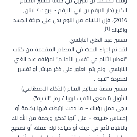
وفقًا لـمحمد بن سيرين في كتابه تفسير الاحلام
الكبير (دار الارقم بن ابي الارقم - بيروت / لبنان,
2016)، فإن الانتباه من النوم يدل على حركة الجسد
[1]
واقباله
.
تفسير عبد الغني النابلسي
لقد تم إجراء البحث في المصادر المقدمة من كتاب
"تعطير الأنام في تفسير الأحلام" لمؤلفه عبد الغني
النابلسي، ولم يتم العثور على ذكر مباشر أو تفسير
لمفردة "تنبيه".
تفسير منصة مفاتيح المنام (الذكاء الاصطناعي)
التأويل (المعنى الأقرب لرؤيا / رمز "التنبيه")
يرجى حمل رؤياك – ما دمت ارتبطت فيها بكلمة أو
إحساس «تنبيه» – على أنها تذكير ورحمة من الله لك
بالانتباه لأمرٍ في دينك أو دنياك: ترك غفلة، أو تصحيح