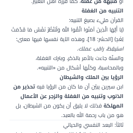
أو
مُنبِّهة من غفلة
، كما قرره أهل التعبير.
التنبيه من الغفلة
القرآن مليء بصيغ التنبيه:
﴿يَا أَيُّهَا الَّذِينَ آمَنُوا اتَّقُوا اللَّهَ وَلْتَنْظُرْ نَفْسٌ مَا قَدَّمَتْ
لِغَدٍ﴾ [الحشر: 18]، وهذه الآية نفسها فيها معنى:
استيقِظ، راقب عملك
.
والسنّة جاءت بالأمر بالذكر، وبترك الغفلة،
وبالمحاسبة، وكلّها أشكال من «التنبيه».
الرؤيا بين الملك والشيطان
ابن سيرين يبيّن أن ما كان من الرؤيا فيه
تحذير من
الذنوب وتنبيه من الغفلة والزجر عن الأعمال
المهلكة
فذلك لا يليق أن يكون من الشيطان، بل
هو من باب رحمة الله بالعبد.
ثالثاً: البعد النفسي والحياتي