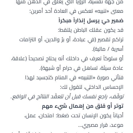
من جهة نفسية، الرؤيا التي يعلَق في الذهن منها
معنى «تنبيه» تعكس في العادة أحد أمرين:
ضمير حيّ يرسل إنذاراً مبكراً
قد يكون عقلك الباطن يلتقط:
تراكم تقصير (في عبادة، أو برّ والدين، أو التزامات
أسرية / مالية).
أو سلوكاً تعرف في داخلك أنه يحتاج تصحيحاً (علاقة،
عادة سيئة، تساهل في حرام أو شبهة).
فتأتي صورة «التنبيه» في المنام كتجسيد لهذا
الإحساس الداخلي، لتقول لك:
توقّف، راجع نفسك قبل أن تتعقّد النتائج في الواقع.
توتر أو قلق من إهمال شيء مهم
أحياناً يكون الإنسان تحت ضغط: امتحان، عمل،
موعد، قرار مصيري…