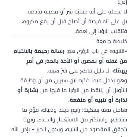
إذن:
لا تحمله على أنه حتميّة شر أو مصيبة قادمة.
بل على أنه فرصة أن تُصلِح قبل أن يقع مكروه،
فتنقلب الرؤيا إلى نعمة.
خلاصة جامعة
«التنبيه» في باب الرؤى هو:
رسالة رحيمة بالانتباه
من غفلة أو تقصير، أو الأخذ بالحذر في أمرٍ
يهمّك
، لا دليل قاطع على شرّ بعينه.
وهو يدخل فيما ذكره ابن سيرين من أن وظيفة
التأويل أن يلتقط من الرؤيا ما فيها من
بشارة أو
نذارة أو تنبيه أو منفعة
.
تعامل معه بسكينة: راجع دينك ودنياك، قوِّم ما
تستطيع، واستكثر من الاستغفار والدعاء، وبهذا
يتحقق المقصود من التنبيه، ويكون الخير – بإذن الله