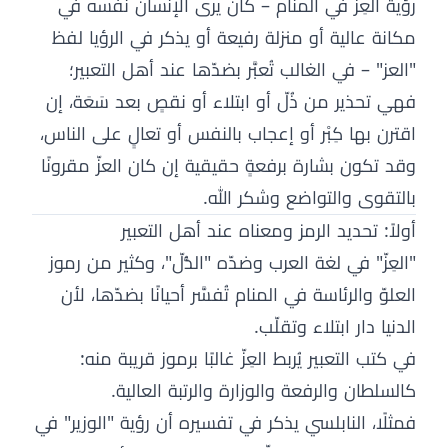
رؤية العِزّ في المنام – كأن يرى الإنسان نفسه في
مكانة عالية أو منزلة رفيعة أو يذكر في الرؤيا لفظ
"العز" – في الغالب تُعبَّر بضدّها عند أهل التعبير؛
فهي تحذير من ذُلّ أو ابتلاء أو نقصٍ بعد سَعَة، إن
اقترن بها كِبْر أو إعجاب بالنفس أو تعالٍ على الناس،
وقد تكون بشارة برفعةٍ حقيقية إن كان العزّ مقرونًا
بالتقوى والتواضع وشكر الله.
أولاً: تحديد الرمز ومعناه عند أهل التعبير
"العِزّ" في لغة العرب وضدّه "الذُّلّ"، وكثير من رموز
العلوّ والرئاسة في المنام تُفسَّر أحيانًا بضدّها، لأن
الدنيا دار ابتلاء وتقلّب.
في كتب التعبير يُربط العِزّ غالبًا برموز قريبة منه:
كالسلطان والرفعة والوزارة والرتبة العالية.
فمثلًا، النابلسي يذكر في تفسيره أن رؤية "الوزير" في