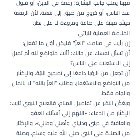
فهنا يغلب جانب البشارة: رفعة في الدين، أو قبول
عند الناس، أو خروج من ضيق إلى سَعة، لأن الرفعة
حينئذٍ مبنيّة على طاعة ومروءة لا على بطر.
الخلاصة العملية للرائي
إن رأيت في منامك "العزّ" فليكن أوّل ما تفعل:
أن تسأل نفسك عن حالك: أأنت متواضع لله أم تميل
إلى الاستعلاء على الناس؟
أن تجعل من الرؤيا دافعًا إلى تصحيح النيّة، والإكثار
من التواضع والاستغفار، وطلب "العزّ بالله" لا بالمال
والجاه فقط.
وبغضّ النظر عن تفاصيل المنام، فالعلاج النبوي ثابت:
الإكثار من الدعاء: «اللهم إني أسألك العفو
والعافية في ديني ودنياي وأهلي ومالي»، والإكثار
من الصلاة على النبي صلى الله عليه وسلم، وصلة