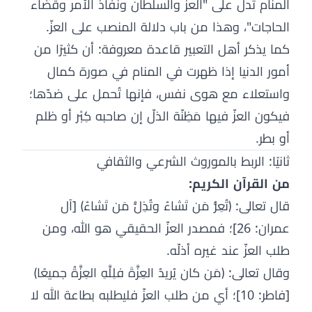
المنام تدل على "العزّ والسلطان ونفاذ الأمر وقضاء
الحاجات"، وهذا من باب دلالة المنصب على العزّ.
كما يذكر أهل التعبير قاعدة معروفة: أن كثيرًا من
أمور الدنيا إذا ظهرت في المنام في صورة كمال
واستعلاء مع هوى نفس، فإنها تُحمل على ضدّها؛
فيكون العزّ فيها مَظِنّة الذلّ إن صاحبه كِبْر أو ظلم
أو بطر.
ثانيًا: الربط بالموروث الشرعي والثقافي
من القرآن الكريم:
قال تعالى: ﴿تُعِزُّ مَن تَشاءُ وتُذِلُّ مَن تَشاءُ﴾ [آل
عمران: 26]؛ فمصدر العزّ الحقيقي هو الله، ومن
طلب العزّ عند غيره أذلّه.
وقال تعالى: ﴿مَن كان يُريدُ العِزَّةَ فلِلَّهِ العِزَّةُ جميعًا﴾
[فاطر: 10]؛ أي من طلب العزّ فليطلبه بطاعة الله لا