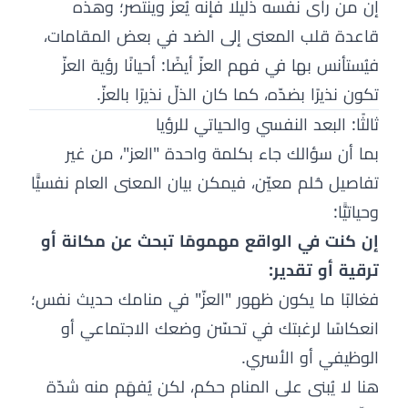
إن من رأى نفسه ذليلًا فإنه يُعزّ وينتصر؛ وهذه
قاعدة قلب المعنى إلى الضد في بعض المقامات،
فيُستأنس بها في فهم العزّ أيضًا: أحيانًا رؤية العزّ
تكون نذيرًا بضدّه، كما كان الذلّ نذيرًا بالعزّ.
ثالثًا: البعد النفسي والحياتي للرؤيا
بما أن سؤالك جاء بكلمة واحدة "العز"، من غير
تفاصيل حُلم معيّن، فيمكن بيان المعنى العام نفسيًّا
وحياتيًّا:
إن كنت في الواقع مهمومًا تبحث عن مكانة أو
ترقية أو تقدير:
فغالبًا ما يكون ظهور "العزّ" في منامك حديث نفس؛
انعكاسًا لرغبتك في تحسّن وضعك الاجتماعي أو
الوظيفي أو الأسري.
هنا لا يُبنى على المنام حكم، لكن يُفهَم منه شدّة