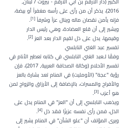
الكبير (دار الارقم بن ابي الارقم - بيروت / لبنان,
2016)، يذكر أن من رأى على رأسه مغفراً أو بيضة،
[1]
فإنه يأمن نقصان ماله وينال عزاً وشرفاً
.
ويشير إلى أن قلع العضادة، وهي رئيس الدار
[2]
وقيمها، يدل على ذل لقيم الدار بعد العز
.
تفسير عبد الغني النابلسي
وفقًا لـعبد الغني النابلسي في كتابه تعطير الأنام في
تفسير الأحلام (وكالة الصحافة العربية, 2017)، فإن
رؤية "عجة" (الأومليت) في المنام تعد بشارة بالعز
والأفراح والمسرات، بالإضافة إلى الأرزاق والزواج لمن
[3]
هو أعزب
.
ويذهب النابلسي إلى أن "العز" في المنام يدل على
[4]
الذل، فمن رأى نفسه عزيزًا فقد ذل
.
ويرى المؤلف أن "علو الشأن" في المنام يشير إلى