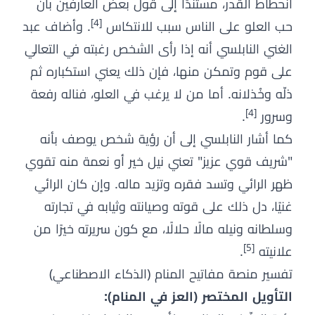
انحطاط القدر، مستندًا إلى قول بعض العارفين بأن
[4]
حب العلو على الناس سبب للانتكاس
. وأضاف عبد
الغني النابلسي أنه إذا رأى الشخص رغبته في التعالي
على قوم وتمكن منها، فإن ذلك يعني استكباره ثم
ذلّه وخُذلانه. أما من لا يرغب في العلو، فناله رفعة
[4]
وسرور
.
كما أشار النابلسي إلى أن رؤية شخص يوصف بأنه
"شريف قوي عزيز" تعني نيل خير أو نعمة منه تقوي
ظهر الرائي وتسد فقره وتزيد ماله. وإن كان الرائي
غنيًا، دل ذلك على قوته وصيانته وثيابه في تجارته
وسلطانه ونيله مالًا حلالًا، مع كون سريرته خيرًا من
[5]
علانيته
.
تفسير منصة مفاتيح المنام (الذكاء الاصطناعي)
التأويل المختصر (العز في المنام):