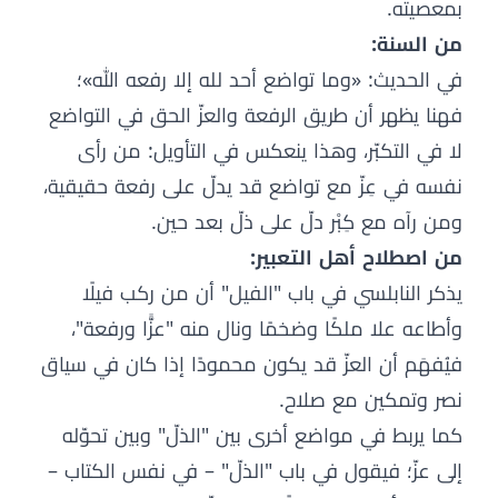
بمعصيته.
من السنة:
في الحديث: «وما تواضع أحد لله إلا رفعه الله»؛
فهنا يظهر أن طريق الرفعة والعزّ الحق في التواضع
لا في التكبّر، وهذا ينعكس في التأويل: من رأى
نفسه في عِزّ مع تواضع قد يدلّ على رفعة حقيقية،
ومن رآه مع كِبْر دلّ على ذلّ بعد حين.
من اصطلاح أهل التعبير:
يذكر النابلسي في باب "الفيل" أن من ركب فيلًا
وأطاعه علا ملكًا وضخمًا ونال منه "عزًّا ورفعة"،
فيُفهَم أن العزّ قد يكون محمودًا إذا كان في سياق
نصر وتمكين مع صلاح.
كما يربط في مواضع أخرى بين "الذلّ" وبين تحوّله
إلى عزّ؛ فيقول في باب "الذلّ" – في نفس الكتاب –