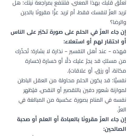
تعلّق قلبك بهذا المعنى، فتنتفع بمراجعة نيتك: هل
تريد العزّ لنفسك فقط، أم تريد عزًّا مقرونًا بالدين
والرضا؟
إن جاء العزّ في الحلم على صورة تكبّر على الناس
أو احتقار لهم أو استعلاء:
فهذه – عند أهل التفسير – نذارة لا بشارة؛ تُحذّرك
من مسلكٍ قد يجرّ عليك ذلًّا أو خسارة (خسارة
مكانة، أو رزق، أو علاقات).
نفسيًّا: قد يكون الحلم محاولة من العقل الباطن
لموازنة شعور دفين بالتقصير أو النقص، فيُظهر
نفسه في المنام بصورة عكسية من المبالغة في
العزّ.
إن جاء العزّ مقرونًا بالعبادة أو العلم أو صحبة
الصالحين: