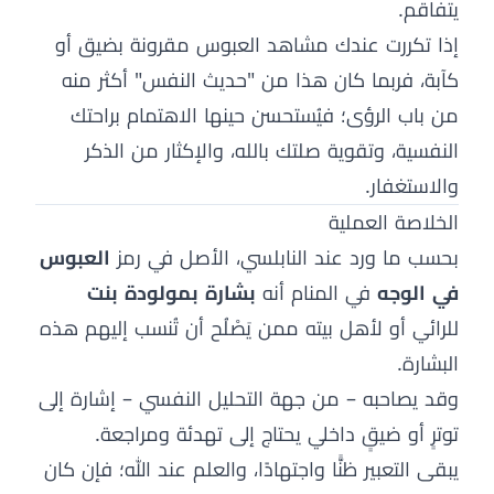
يتفاقم.
إذا تكررت عندك مشاهد العبوس مقرونة بضيق أو
كآبة، فربما كان هذا من "حديث النفس" أكثر منه
من باب الرؤى؛ فيُستحسن حينها الاهتمام براحتك
النفسية، وتقوية صلتك بالله، والإكثار من الذكر
والاستغفار.
الخلاصة العملية
بحسب ما ورد عند النابلسي، الأصل في رمز
العبوس
في الوجه
في المنام أنه
بشارة بمولودة بنت
للرائي أو لأهل بيته ممن يَصْلُح أن تُنسب إليهم هذه
البشارة.
وقد يصاحبه – من جهة التحليل النفسي – إشارة إلى
توترٍ أو ضيقٍ داخلي يحتاج إلى تهدئة ومراجعة.
يبقى التعبير ظنًّا واجتهادًا، والعلم عند الله؛ فإن كان