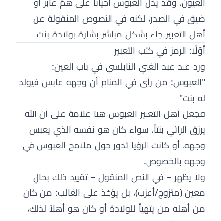
العيون، وقد يدل العبوس أحياناً على همٍّ عابر أو
ضيق في الصدر، لكنه في النصوص المنقولة عن
أهل التعبير جاء بشكل مباشر بشارة بولادة بنت.
أوّلًا: الرمز في كتب التعبير
ورد عند عبد الغني النابلسي في باب العين:
"العبوس: من رأى في المنام أن وجهه عابس فيولد
له بنت"
فجعل أهل التعبير العبوس هنا علامة على أن الله
يرزق الرائي بنتاً، سواء كان هو نفسه الذي يعبس
وجهه، أو كانت الرؤيا تدور حول ملامح العبوس في
وجهه بالخصوص.
ولا يظهر – في النص المنقول – تقييد ذلك بحالٍ
معين (متزوج/أعزب)، بل يؤخذ على الغالب: من كان
من أهله من يتهيأ للولادة أو كان هو أهلاً لذلك،