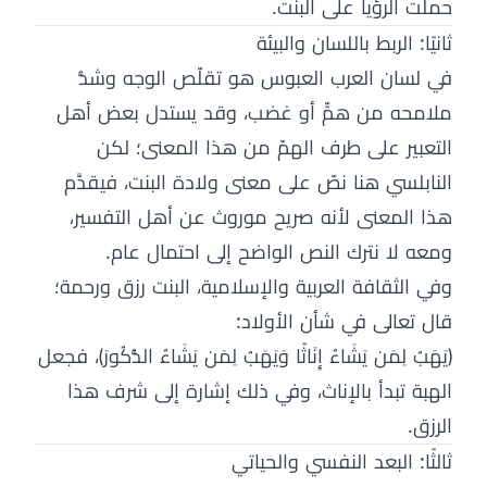
حملت الرؤيا على البنت.
ثانيًا: الربط باللسان والبيئة
في لسان العرب العبوس هو تقلّص الوجه وشدُّ
ملامحه من همٍّ أو غضب، وقد يستدل بعض أهل
التعبير على طرف الهمّ من هذا المعنى؛ لكن
النابلسي هنا نصّ على معنى ولادة البنت، فيقدَّم
هذا المعنى لأنه صريح موروث عن أهل التفسير،
ومعه لا نترك النص الواضح إلى احتمال عام.
وفي الثقافة العربية والإسلامية، البنت رزق ورحمة؛
قال تعالى في شأن الأولاد:
﴿يَهَبُ لِمَن يَشَاءُ إِنَاثًا وَيَهَبُ لِمَن يَشَاءُ الذُّكُورَ﴾، فجعل
الهبة تبدأ بالإناث، وفي ذلك إشارة إلى شرف هذا
الرزق.
ثالثًا: البعد النفسي والحياتي