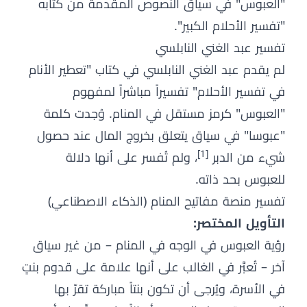
"العبوس" في سياق النصوص المقدمة من كتابه
"تفسير الأحلام الكبير".
تفسير عبد الغني النابلسي
لم يقدم عبد الغني النابلسي في كتاب "تعطير الأنام
في تفسير الأحلام" تفسيراً مباشراً لمفهوم
"العبوس" كرمز مستقل في المنام. وُجدت كلمة
"عبوسا" في سياق يتعلق بخروج المال عند حصول
[1]
شيء من الدبر
، ولم تُفسر على أنها دلالة
للعبوس بحد ذاته.
تفسير منصة مفاتيح المنام (الذكاء الاصطناعي)
التأويل المختصر:
رؤية العبوس في الوجه في المنام – من غير سياق
آخر – تُعبَّر في الغالب على أنها علامة على قدوم بنتٍ
في الأسرة، ويُرجى أن تكون بنتاً مباركة تقرّ بها