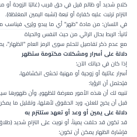
كلامٍ شديد أو ظالم قيل في حق قريب (غالبًا الزوجة أو م
التزام ترتبت عليه كفارة أو تبعة (تشبه اليمين المغلظة).
في اللسان: من مادة "ظهر" أي ما يبدو ويُرى، فيناسب ما
ثانياً: الربط بحال الرائي من حيث النفس والحياة
مع عدم ذكر تفاصيل للحلم سوى الرمز العام "الظهار"، يم
دلالة على أسرار ومشكلات مكتومة ستظهر
إذا كان في حياتك الآن:
أسرار عائلية أو زوجية أو مهنية تخشى انكشافها،
فيُحتمل أن الرؤيا:
تنبيه لك أن هذه الأمور معرضة للظهور، وأن ظهورها سيجلب
قبل أن يخرج للعلن، ورد الحقوق لأهلها، وتقليل ما يمك
دلالة على يمين أو وعد أو تعهد ستلتزم به
قد تكون قد حلفت يميناً، أو نويت على التزامٍ شديد (طلا
فإشارة الظهار يمكن أن تكون: