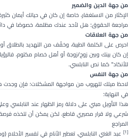
من جهة الدين والضمير
الإكثار من الاستغفار، خاصة إن كان في حياتك أيمان كثير
مراجعة الحقوق: هل لأحد عندك مظلمة، خصوصًا في دائرة ال
من جهة العلاقات
احرص على الكلمة الطيبة، وخفّف من التهديد بالطلاق أو 
إن كان بينك وبين زوج/زوجة أو أهل خصام مكتوم، فالرؤيا 
للأنكاد" كما نص النابلسي.
من جهة النفس
لاحظ ميلك للهروب من مواجهة المشكلات؛ فإن وجدت هذا 
في النهاية:
هذا التأويل مبني على دلالة رمز الظهار عند النابلسي وع
شرعي ولا قرار مصيري قاطع، لكن يمكن أن تتخذه فرصة ل
المراجع
[1]
عبد الغني النابلسي، تعطير الأنام في تفسير الأحلام (وكالة الصحافة ال