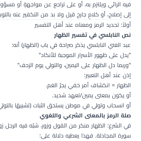
فيه الرائي ويلتزم به، أو على تراجع عن مواجهةٍ أو مسؤولي
إلى إصلاح، أو كلامٍ جارح قيل ولا بد من التكفير عنه بالتوبة
أولاً: تحديد الرمز ومعناه عند أهل التفسير
نص النابلسي في تفسير الظهار
عبد الغني النابلسي يذكر صراحة في باب (الظهار) أنه:
"يدل على ظهور الأسرار الموجبة للأنكاد"
"وربما دل الظهار على اليمين، والتولي يوم الزحف"
إذن عند أهل التعبير:
الظهار = انكشاف أمر خفي يجرّ الغم.
أو يكون بمعنى يمين/تعهد شديد.
أو انسحاب وتولي في موطن يستحق الثبات (تشبيهًا بالتولي
صلة الرمز بالمعنى الشرعي واللغوي
في الشرع: الظهار منكر من القول وزور، شبّه فيه الرجل
سورة المجادلة. فهذا يعطيه دلالة على: