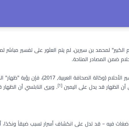
لكبير" لمحمد بن سيرين، لم يتم العثور على تفسير مباشر لم
حلام ضمن المصادر المتاحة.
وفقًا لـعبد الغني النابلسي في كتابه تعطير الأنام في تفسير الأحلام (وكالة الص
[1]
ي أن الظهار قد يدل على اليمين
. ويرى النابلسي أن الظهار ق
ضغاث فيه – قد تدل على انكشاف أسرار تسبب ضيقاً ونكدًا، أ