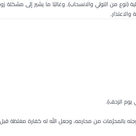
ة (نوع من التولي والانسحاب). وغالبًا ما يشير إلى مشكلة زوجي
 والاعتذار.
 يوم الزحف).
 زوجته بالمحرّمات من محارمه، وجعل الله له كفارة مغلظة ق