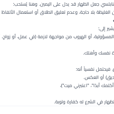
ن النابلسي جعل الظهار قد يدل على اليمين. وهنا يُستحب:
 الغليظة بلا حاجة، وعدم تعليق الطلاق أو استعمال الألفاظ 
شير إلى:
لمسؤولية، أو الهروب من مواجهة لازمة (في عمل، أو زواج، أ
رة نفسك وأهلك.
، فيحتمل نفسياً أنه:
يق) أو العكس.
ك أبدًا"، "اعتبرني ميت")،
لظهار في الشرع له كفارة وتوبة.