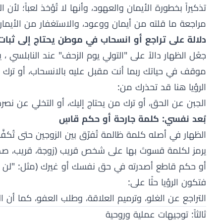
تذكيراً بخطورة الأيمان والعهود، وأنها لا تُؤخذ لعباً؛ لأ
مراجعة ما قلته من أيمان ووعود، والاستغفار من الأيمان
دلالة على تراجع أو انسحاب في موطن يحتاج إلى ثبات
جعْل الظهار دالاً على "التولي يوم الزحف" عند النابلسي ، ي
موقف في حياتك ربما أنت مقبل عليه بالانسحاب، أو ترك ا
الرؤيا هنا قد تحذرك من:
الجبن عن الحق، أو ترك من يحتاج إليك، أو التخلي عن نص
بُعد نفسي: كلمة جارحة أو حكم قاسٍ
الظهار في أصله كلمة ظالمة تُفرّق بين الزوجين حتى تُكفَّر
يرمز لكلمة قسوتَ بها على شخص قريب (زوجة، قريب، صد
أو حكم قاطع أصدرته في حق نفسك أو غيرك (مثل: "لن أكلم
فتكون الرؤيا حثًا على:
التراجع عن الغلو، وترميم العلاقة، وطلب العفو، كما أن ا
ثالثاً: توجيهات عملية وروحية