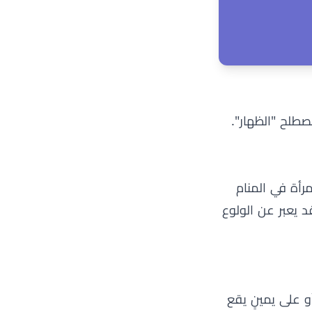
صطلح "الظهار".
حافة العربية, 2017)، فإن رؤية "ظهار" المرأة في المنام
د يعبر عن الولوع
و على يمينٍ يقع