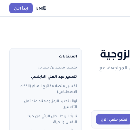
EN
ابدأ الآن
لزوجية
المحتويات
 المواجهة، مع
تفسير محمد بن سيرين
تفسير عبد الغني النابلسي
تفسير منصة مفاتيح المنام (الذكاء
الاصطناعي)
أولاً: تحديد الرمز ومعناه عند أهل
التفسير
ثانياً: الربط بحال الرائي من حيث
فسّر حلمي الآن
النفس والحياة