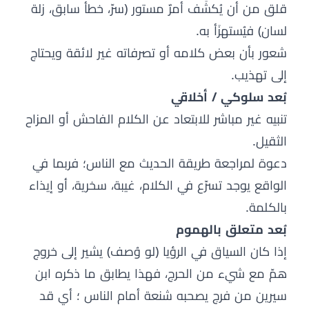
قلق من أن يُكشَف أمرٌ مستور (سرّ، خطأ سابق، زلة
لسان) فيُستهزَأ به.
شعور بأن بعض كلامه أو تصرفاته غير لائقة ويحتاج
إلى تهذيب.
بُعد سلوكي / أخلاقي
تنبيه غير مباشر للابتعاد عن الكلام الفاحش أو المزاح
الثقيل.
دعوة لمراجعة طريقة الحديث مع الناس؛ فربما في
الواقع يوجد تسرّع في الكلام، غيبة، سخرية، أو إيذاء
بالكلمة.
بُعد متعلق بالهموم
إذا كان السياق في الرؤيا (لو وُصف) يشير إلى خروج
همّ مع شيء من الحرج، فهذا يطابق ما ذكره ابن
سيرين من فرج يصحبه شنعة أمام الناس ؛ أي قد