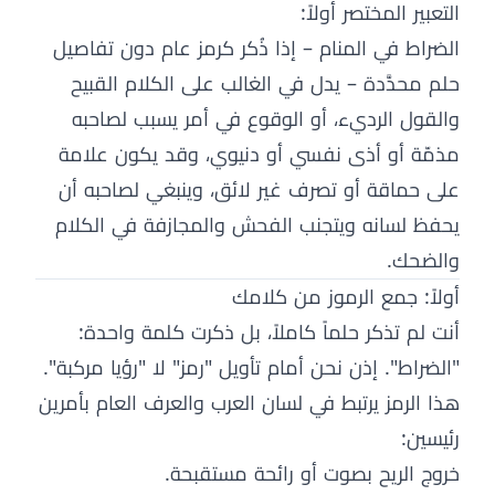
التعبير المختصر أولاً:
الضراط في المنام – إذا ذُكر كرمز عام دون تفاصيل
حلم محدَّدة – يدل في الغالب على الكلام القبيح
والقول الرديء، أو الوقوع في أمر يسبب لصاحبه
مذمّة أو أذى نفسي أو دنيوي، وقد يكون علامة
على حماقة أو تصرف غير لائق، وينبغي لصاحبه أن
يحفظ لسانه ويتجنب الفحش والمجازفة في الكلام
والضحك.
أولاً: جمع الرموز من كلامك
أنت لم تذكر حلماً كاملاً، بل ذكرت كلمة واحدة:
"الضراط". إذن نحن أمام تأويل "رمز" لا "رؤيا مركبة".
هذا الرمز يرتبط في لسان العرب والعرف العام بأمرين
رئيسين:
خروج الريح بصوت أو رائحة مستقبحة.