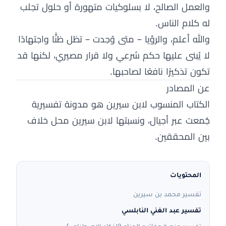
والعمل الصالح، لا بسلوكيات متهورة أو حلول تجلب
له كلام الناس.
والله أعلم، والرؤيا – متى وُجدت – تظل ظنًّا واجتهادًا
لا يُبنى عليها حكم شرعي ولا قرار مصيري، لكنها قد
تكون تذكيرًا نافعًا لصاحبها.
عن المصادر
الكتاب المنسوب لابن سيرين هو مدونة تفسيرية
جُمعت عبر أجيال، ونسبتها لابن سيرين محل خلاف
بين المحققين.
المحتويات
تفسير محمد بن سيرين
تفسير عبد الغني النابلسي
تفسير منصة مفاتيح المنام (الذكاء الاصطناعي)