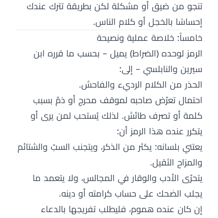
تنجو من ضيق أو مشكلة لكن بطريقة تترك عندك
إحساسًا بالخجل أو كلام الناس.
خامساً: خلاصة عملية ونصيحة
الرمز لوحده (الضراط) يميل – بحسب ما قرره ابن
سيرين والنابلسي – إلى:
الحذر من الكلام الرديء والفاحش.
احتمال تعرّض صاحبه لموقف محرج أو ذمّ بسبب
كلمة أو تصرف طائش. لذلك يُستحب لمن يرى أو
يتكرر عنده هذا الرمز أن:
يعتني بلسانه: يكثر من الذكر، ويتجنب السبّ والشتائم
والمزاح الثقيل.
يتحرّى الأدب والوقار في المجالس، ولا يتعمد ما
يجلب الضحك على حساب كرامته أو دينه.
إن كان عنده هموم، فليطلب تفريجها بالدعاء