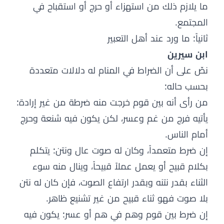
ما يلازم ذلك من استهزاء أو حرج أو استقباح في
المجتمع.
ثانياً: ما ورد عند أهل التعبير
ابن سيرين
نصّ على أن الضراط في المنام له دلالات متعددة
بحسب حاله:
من رأى أنه بين قوم خرجت منه ضرطة من غير إرادة:
يأتيه فرج من غم وعسر، لكن يكون فيه شنعة وحرج
أمام الناس.
إن ضرط متعمداً، وكان له صوت عال ونتن: يتكلم
بكلام قبيح أو يعمل عملاً قبيحاً، وينال منه سوء
الثناء بقدر نتنه وبقدر ارتفاع الصوت، فإن كان له نتن
بلا صوت فهو ثناء قبيح من غير تشنيع ظاهر.
إن ضرط بين قوم وهم في هم أو عسر: يكون فيه