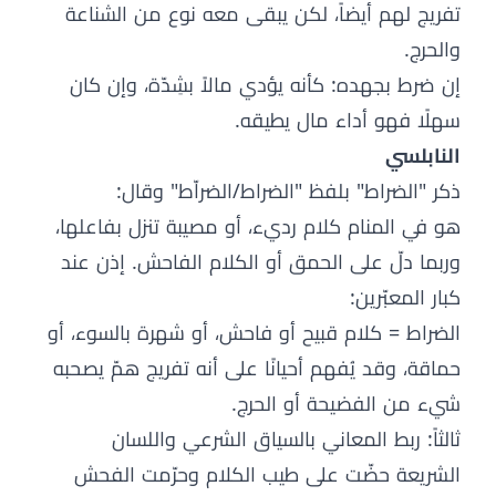
تفريج لهم أيضاً، لكن يبقى معه نوع من الشناعة
والحرج.
إن ضرط بجهده: كأنه يؤدي مالاً بشِدّة، وإن كان
سهلًا فهو أداء مال يطيقه.
النابلسي
ذكر "الضراط" بلفظ "الضراط/الضراّط" وقال:
هو في المنام كلام رديء، أو مصيبة تنزل بفاعلها،
وربما دلّ على الحمق أو الكلام الفاحش. إذن عند
كبار المعبّرين:
الضراط = كلام قبيح أو فاحش، أو شهرة بالسوء، أو
حماقة، وقد يُفهم أحيانًا على أنه تفريج همّ يصحبه
شيء من الفضيحة أو الحرج.
ثالثاً: ربط المعاني بالسياق الشرعي واللسان
الشريعة حضّت على طيب الكلام وحرّمت الفحش