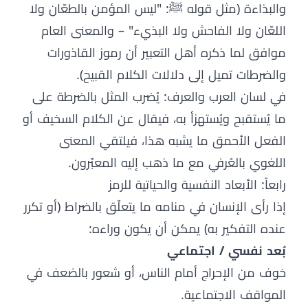
والبذاءة (مثل قوله ﷺ: "ليس المؤمن بالطعّان ولا
اللعّان ولا الفاحش ولا البذيء" – والمعنى العام
موافق لما ذكره أهل التعبير أن رموز القاذورات
والضرطات تميل إلى دلالات الكلام القبيح).
في لسان العرب والعرف: يُضرب المثل بالضرطة على
ما يُستقبح ويُستهزأ به، فيقال عن الكلام السخيف أو
الفعل الأحمق ما يشبه هذا، فيلتقي المعنى
اللغوي بالعُرفي مع ما ذهب إليه المعبّرون.
رابعاً: الأبعاد النفسية والحياتية للرمز
إذا رأى الإنسان في منامه ما يتعلّق بالضراط (أو تكرر
عنده التفكير به) يمكن أن يكون وراءه:
بُعد نفسي / اجتماعي
خوف من الإحراج أمام الناس، أو شعور بالضعف في
المواقف الاجتماعية.