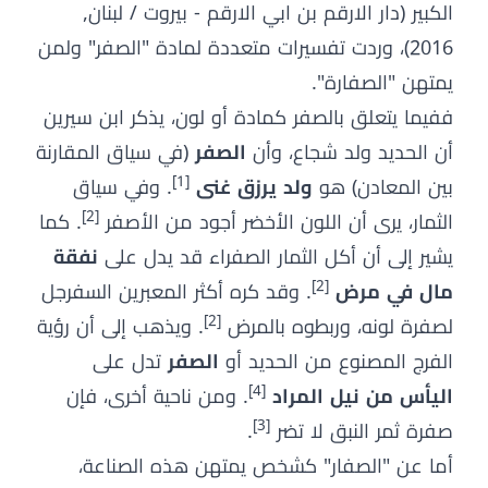
الكبير (دار الارقم بن ابي الارقم - بيروت / لبنان,
2016)، وردت تفسيرات متعددة لمادة "الصفر" ولمن
يمتهن "الصفارة".
ففيما يتعلق بالصفر كمادة أو لون، يذكر ابن سيرين
أن الحديد ولد شجاع، وأن
الصفر
(في سياق المقارنة
[1]
بين المعادن) هو
ولد يرزق غنى
. وفي سياق
[2]
الثمار، يرى أن اللون الأخضر أجود من الأصفر
. كما
يشير إلى أن أكل الثمار الصفراء قد يدل على
نفقة
[2]
مال في مرض
. وقد كره أكثر المعبرين السفرجل
[2]
لصفرة لونه، وربطوه بالمرض
. ويذهب إلى أن رؤية
الفرج المصنوع من الحديد أو
الصفر
تدل على
[4]
اليأس من نيل المراد
. ومن ناحية أخرى، فإن
[3]
صفرة ثمر النبق لا تضر
.
أما عن "الصفار" كشخص يمتهن هذه الصناعة،