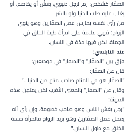
الصفّار كشخص: رمز لرجل دنيوي، يغشّ أو يخاصم، أو
يغلب عليه طلب الدنيا ولو بالشر.
من رأى نفسه يمارس عمل الصفّارين وهو ينوي
الزواج: فهي علامة على امرأة طيبة الخلق في
الجملة، لكن فيها حدّة في اللسان.
عند النابلسي
:
فرّق بين "الصفّار" و"الصفار" في موضعين:
قال عن الصفّار:
"الصفّار هو في المنام صاحب متاع من الدنيا…"
وقال عن "الصفار" بالمعنى الأقرب لمَن يمتهن هذه
المهنة:
"رجل يغش الناس وهو صاحب خصومة، وإن رأى أنه
يعمل عمل الصفّارين وهو يريد الزواج فالمرأة حسنة
الخلق مع طول اللسان."