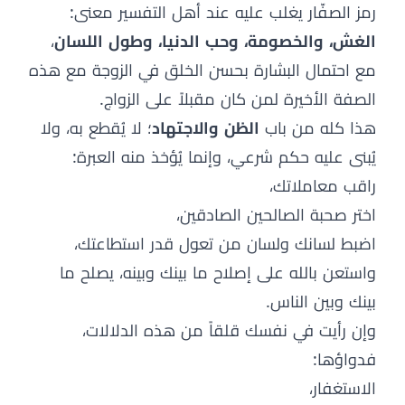
رمز الصفّار يغلب عليه عند أهل التفسير معنى:
الغش، والخصومة، وحب الدنيا، وطول اللسان
،
مع احتمال البشارة بحسن الخلق في الزوجة مع هذه
الصفة الأخيرة لمن كان مقبلاً على الزواج.
هذا كله من باب
الظن والاجتهاد
؛ لا يُقطع به، ولا
يُبنى عليه حكم شرعي، وإنما يُؤخذ منه العبرة:
راقب معاملاتك،
اختر صحبة الصالحين الصادقين،
اضبط لسانك ولسان من تعول قدر استطاعتك،
واستعن بالله على إصلاح ما بينك وبينه، يصلح ما
بينك وبين الناس.
وإن رأيت في نفسك قلقاً من هذه الدلالات،
فدواؤها:
الاستغفار،