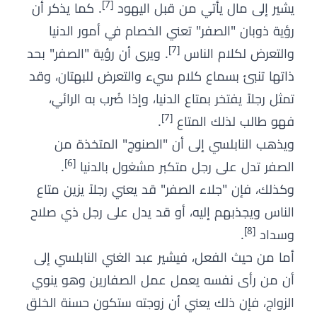
[7]
يشير إلى مال يأتي من قبل اليهود
. كما يذكر أن
رؤية ذوبان "الصفر" تعني الخصام في أمور الدنيا
[7]
والتعرض لكلام الناس
. ويرى أن رؤية "الصفر" بحد
ذاتها تنبئ بسماع كلام سيء والتعرض للبهتان، وقد
تمثل رجلاً يفتخر بمتاع الدنيا، وإذا ضُرب به الرائي،
[7]
فهو طالب لذلك المتاع
.
ويذهب النابلسي إلى أن "الصنوج" المتخذة من
[6]
الصفر تدل على رجل متكبر مشغول بالدنيا
.
وكذلك، فإن "جلاء الصفر" قد يعني رجلاً يزين متاع
الناس ويجذبهم إليه، أو قد يدل على رجل ذي صلاح
[8]
وسداد
.
أما من حيث الفعل، فيشير عبد الغني النابلسي إلى
أن من رأى نفسه يعمل عمل الصفارين وهو ينوي
الزواج، فإن ذلك يعني أن زوجته ستكون حسنة الخلق