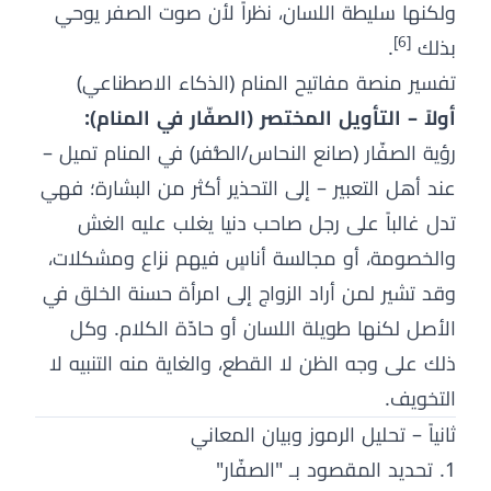
ولكنها سليطة اللسان، نظراً لأن صوت الصفر يوحي
[6]
بذلك
.
تفسير منصة مفاتيح المنام (الذكاء الاصطناعي)
أولاً – التأويل المختصر (الصفّار في المنام):
رؤية الصفّار (صانع النحاس/الصُّفر) في المنام تميل –
عند أهل التعبير – إلى التحذير أكثر من البشارة؛ فهي
تدل غالباً على رجل صاحب دنيا يغلب عليه الغش
والخصومة، أو مجالسة أناسٍ فيهم نزاع ومشكلات،
وقد تشير لمن أراد الزواج إلى امرأة حسنة الخلق في
الأصل لكنها طويلة اللسان أو حادّة الكلام. وكل
ذلك على وجه الظن لا القطع، والغاية منه التنبيه لا
التخويف.
ثانياً – تحليل الرموز وبيان المعاني
1. تحديد المقصود بـ "الصفّار"