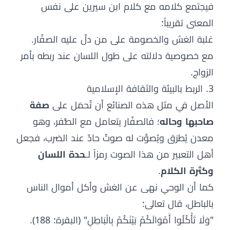
فيجتمع كلامه مع كلام ابن سيرين على نفس
المعنى تقريباً:
غلبة الغش والخصومة على من دلّ عليه الصفّار.
مع خصوصية دلالته على طول اللسان عند ربطه بأمر
الزواج.
3. الربط بالبيئة والثقافة الإسلامية
الأصل في مثل هذه الصنائع أن تُحمَل على
صفة
صاحبها وحاله
؛ فالصفّار يتعامل مع الصُّفر، وهو
معدن يُطرَق ويُصوَّت له صوتٌ حادّ عند الضرب، فجعل
أهل التعبير من هذا الصوت رمزاً لـ
حدة اللسان
وكثرة الكلام
.
كما أن الوحي نهى عن الغش وأكل أموال الناس
بالباطل، قال تعالى:
"وَلَا تَأْكُلُوا أَمْوَالَكُمْ بَيْنَكُمْ بِالْبَاطِلِ" (البقرة: 188).