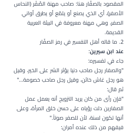
المقصود بالصفّار هنا: صاحب مهنة الصَّفْر (النحاس
الأصفر)، أي الذي يصنع أو يلمّع أو يطرق أواني
الصفر، وهي مهنة معروفة في البيئة العربية
القديمة.
2. ما قاله أهل التفسير في رمز الصفّار
عند ابن سيرين
:
جاء في تفسيره:
"والصفار رجل صاحب دنيا يؤثر الشر على الخير، وقيل
هو رجل غاش خائن، وقيل رجل صاحب خصومة…"
ثم قال:
"فإن رأى من كان يريد التزويج أنه يعمل عمل
الصفارين دلت رؤياه على حسن خلق المرأة، وعلى
أنها تكون لسنة، لأن للصفر صوتاً."
فيفهم من ذلك عنده أمران: