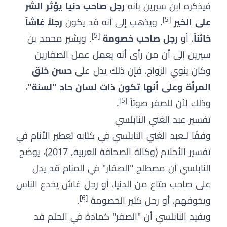
فيذكره ابن سيرين بأنه
رجل صاحب دنيا يؤثر الشر
[5]
على الخير
. ويذهب إلى أنه قد يكون
رجلاً غاشاً
[5]
خائناً
، أو
رجل صاحب خصومة
. ويشير محمد بن
سيرين إلى أن من رأى أنه يعمل عمل الصفارين
وكان ينوي الزواج، فإن ذلك يدل على
حسن خلق
المرأة وعلى أنها تكون ذات لسان حاد "لسنة"
،
[5]
وذلك لأن للصفر صوتاً
.
تفسير عبد الغني النابلسي
وفقًا لـعبد الغني النابلسي في كتابه تعطير الأنام في
تفسير الأحلام (وكالة الصحافة العربية, 2017)، يوضح
النابلسي أن مصطلح "الصفار" في المنام قد يدل
على صاحب متاع من الدنيا، أو رجل غاش يخدع الناس
[6]
ويخوفهم، أو رجل كثير الخصومة
.
ويفيد النابلسي أن "الصفر" كمادة في الحلم قد