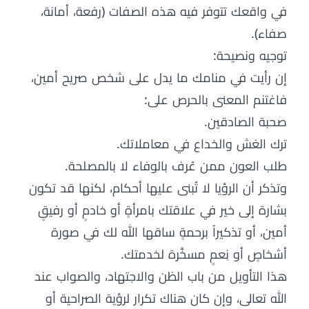
في واقعك تتوفر فيه هذه الصفات (رفعة، أمانة،
صفاء).
توجيه ونصيحة:
إن رأيت في منامك ما يدل على شخص صريح أمين،
فاغتنم المعنى بالحرص على:
صحبة الصادقين.
ترك الغش والخداع في معاملاتك.
طلب العون ممن عُرف بالوفاء لا بالمصلحة.
وتذكر أن الرؤيا لا تُبنى عليها أحكام، لكنها قد تكون
بشارة إلى خير في علاقتك بامرأةٍ أو خادمٍ أو رفيقٍ
أمين، أو تذكيراً برحمةٍ ساقها الله لك في صورة
أشخاصٍ أو نِعمٍ مسخَّرة لخدمتك.
هذا التأويل من باب الظن والاجتهاد، والصواب عند
الله تعالى، وإن كان هناك تكرار لرؤية الصراحية أو