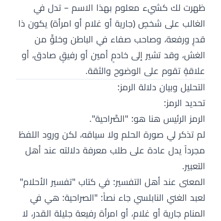
ظهرت لك كشيء معلوم بهذا الاسم – تدل في
الغالب على شخصٍ (جارية أو غلام أو امرأة) يكون ذا
قدرٍ ورفعة، وصاحب صفاء في الباطن وخلوٍّ من
الغش، وقد تشير إلى خادمٍ أمين أو رفيقٍ صادق، أو
علاقةٍ تقوم على الوضوح والثقة.
التحليل وبيان دلالة الرمز:
تحديد الرمز:
الرمز الرئيس هنا هو: "الصَّراحية".
لم تذكر لي صورة الحلم ولا سياقه، لكن ورود اللفظ
مجرداً يدل عادة على طلب معرفة دلالته عند أهل
التعبير.
المعنى عند أهل التفسير: في كتاب "تفسير الأحلام"
لعبد الغني النابلسي جاء نصاً: "الصراحية: هي في
المنام جارية أو غلام، أو امرأة رفيعة جليلة القدر، لا