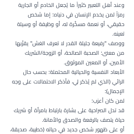
وعند أهل التعبير كثيراً ما يُجعل الخادم أو الجارية
رمزاً لمن يخدم الإنسان في دنياه: إما شخص
حقيقي، أو نعمة مسخَّرة له، أو وظيفة أو وسيلة
تعينه.
ووصف "رفيعة جليلة القدر لا تعرف الغش" يقرِّبها
من معنى: الصحبة الصالحة، أو الزوجة/الشريك
الأمين، أو المعين الموثوق.
الأبعاد النفسية والحياتية المحتملة: بحسب حال
الرائي (الذي لم يُذكر لي، فأذكر الاحتمالات على وجه
الإجمال):
لمن كان أعزب:
قد تدل الصراحية على بشارة بارتباط بامرأة أو شريك
حياة يتصف بالرفعة والصدق والأمانة.
أو على ظهور شخص جديد في حياته (خطيبة، صديقة،