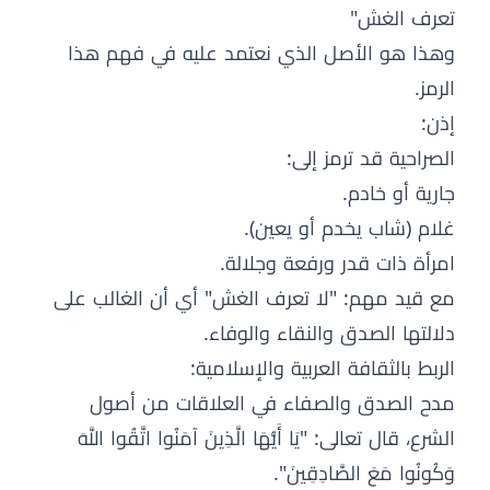
تعرف الغش"
وهذا هو الأصل الذي نعتمد عليه في فهم هذا
الرمز.
إذن:
الصراحية قد ترمز إلى:
جارية أو خادم.
غلام (شاب يخدم أو يعين).
امرأة ذات قدر ورفعة وجلالة.
مع قيد مهم: "لا تعرف الغش" أي أن الغالب على
دلالتها الصدق والنقاء والوفاء.
الربط بالثقافة العربية والإسلامية:
مدح الصدق والصفاء في العلاقات من أصول
الشرع، قال تعالى: "يَا أَيُّهَا الَّذِينَ آمَنُوا اتَّقُوا اللَّهَ
وَكُونُوا مَعَ الصَّادِقِينَ".