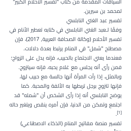
السياقات المقدمة من كتاب "تفسير الأحلام الكبير"
لمحمد بن سيرين.
تفسير عبد الغني النابلسي
وفقًا لـعبد الغني النابلسي في كتابه تعطير الأنام في
تفسير الأحلام (وكالة الصحافة العربية, 2017)، فإن
مصطلح "شمل" في المنام يرتبط بعدة دلالات.
فعندما يعني الاجتماع بالحبيب، فإنه يدل على الزواج؛
فمن رأى أنه يجلس مع غلام يحبه، فإنه سيتزوج.
وبالمثل، إذا رأت المرأة أنها جالسة مع حبيب لها،
فإنها تتزوج برجل تربطها به الألفة والمحبة. كما
يوضح النابلسي أنه إذا رأى الشخص أن "شمله" قد
اجتمع وتمكن من الدنيا، فإن أمره ينقص ويتغير حاله
[1]
.
تفسير منصة مفاتيح المنام (الذكاء الاصطناعي)