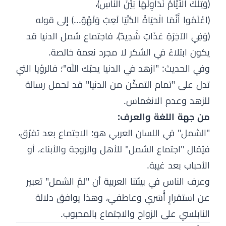
﴿وَتِلْكَ الأَيَّامُ نُدَاوِلُهَا بَيْنَ النَّاسِ﴾،
﴿اعْلَمُوا أَنَّمَا الْحَيَاةُ الدُّنْيَا لَعِبٌ وَلَهْوٌ...﴾ إلى قوله
﴿وَفِي الآخِرَةِ عَذَابٌ شَدِيدٌ﴾، فاجتماع شمل الدنيا قد
يكون ابتلاءً في الشكر لا مجرد نعمة خالصة.
وفي الحديث: "ازهد في الدنيا يحبّك الله"؛ فالرؤيا التي
تدل على "تمام التمكّن من الدنيا" قد تحمل رسالة
للزهد وعدم الانغماس.
من جهة اللغة والعرف:
"الشمل" في اللسان العربي هو: الاجتماع بعد تفرّق،
فيُقال "اجتماع الشمل" للأهل والزوجة والأبناء، أو
الأحباب بعد غيبة.
وعرف الناس في بيئتنا العربية أن "لمّ الشمل" تعبير
عن استقرارٍ أُسَري وعاطفي، وهذا يوافق دلالة
النابلسي على الزواج والاجتماع بالمحبوب.