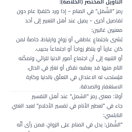
التأويل المختصر (الخلاصة):
رمز "الشَّمَل" في المنام – إذا ورد كلفظٍ عام دون
تفاصيل أخرى – يميل عند أهل التعبير إلى أحد
معنيين غالبين:
بُشرى باجتماعٍ عاطفي أو زواجٍ وارتباط، خاصةً لمن
كان عازباً أو ينتظر زواجاً أو اجتماعاً بحبيب.
أو التنبيه إلى أن اجتماع أمور الدنيا للرائي وتمكّنه
التام منها قد يعقبه نقصٌ أو تغيّر في الحال،
فيُستحب له الاعتدال في التعلّق بالدنيا وكثرة
الاستغفار والصدقة.
أولاً: معنى رمز "الشمل" عند أهل التفسير
جاء في "تعطير الأنام في تفسير الأحلام" لعبد الغني
النابلسي:
"الشَّمَل: يدل في المنام على الزواج، فمن رأى أنَّه