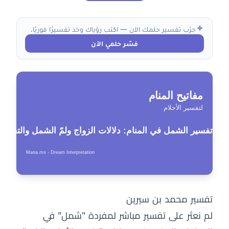
جرّب تفسير حلمك الآن — اكتب رؤياك وخذ تفسيرًا فوريًا.
فسّر حلمي الآن
تفسير محمد بن سيرين
لم نعثر على تفسير مباشر لمفردة "شمل" في