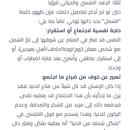
ثالثاً: البـُعد النفسي والحياتي للرؤيا
حتى لو لم تُذكر تفاصيل حلمك، فإن ظهور كلمة
"الشمل" بحد ذاتها يُوحي غالباً بما يلي:
حاجة نفسية لاجتماعٍ أو استقرار:
النفس قد تعبّر في المنام عن شوقها إلى لمّ الشمل
مع شخص معيّن (زوج/زوجة/خاطب/أهلٍ بعيدين)، أو
إلى استقرار عاطفي وأُسَري بعد فترة اضطراب أو
وحدة.
تعبير عن خوف من ضياع ما اجتمع:
إذا كان الإنسان قد نال شيئاً من متاع الدنيا، فقد
يرى ما يُذكِّره بأن هذا الاجتماع قد يعقبه نقص،
فيدفعه ذلك إلى مزيد من الشكر والصدقة، وعدم
الركون للدنيا؛ وهذا ينسجم مع قول النابلسي في
"تمكُّن شمله من الدنيا" أنه يعقبه نقصٌ وتغيّر حال.