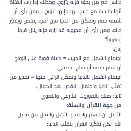
جالس مع من يحبّه فإنه يتزوج، وكذلك إذا رأت الفتاة
أنّها جالسة مع حبيبٍ لها فإنها تتزوج... ومن رأى أن
شمله جمع وتمكَّن من الدنيا فإن أمره ينقص ويتغيَّر
حاله، ومن رأى أن محبوبه قد زاره فإنه ينال فرحاً
وسروراً"
إذن:
اجتماع الشمل مع الحبيب = دلالة قوية على الزواج
أو تمام خطبة أو صلحٍ عاطفي.
اجتماع الشمل بالدنيا وتمكّن الرائي منها = تحذير من
تقلّب الدنيا واحتمال النقص بعد الكمال.
ثانياً: صلته بالموروث الشرعي واللغوي
من جهة القرآن والسنّة:
الأصل أن النعم واجتماع الأهل والمال من فضل
الله، لكن يُذكِّرنا القرآن بتقلّب الدنيا: