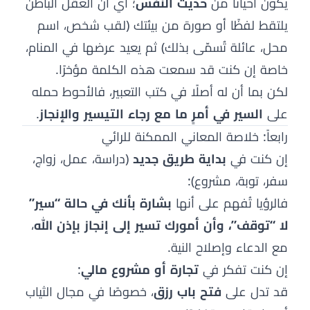
يكون أحيانًا من
حديث النفس
؛ أي أن العقل الباطن
يلتقط لفظًا أو صورة من بيئتك (لقب شخص، اسم
محل، عائلة تُسمّى بذلك) ثم يعيد عرضها في المنام،
خاصة إن كنت قد سمعت هذه الكلمة مؤخرًا.
لكن بما أن له أصلًا في كتب التعبير، فالأحوط حمله
على
السير في أمرٍ ما مع رجاء التيسير والإنجاز
.
رابعاً: خلاصة المعاني الممكنة للرائي
إن كنت في
بداية طريق جديد
(دراسة، عمل، زواج،
سفر، توبة، مشروع):
فالرؤيا تُفهم على أنها
بشارة بأنك في حالة “سير”
لا “توقف”، وأن أمورك تسير إلى إنجاز بإذن الله
،
مع الدعاء وإصلاح النية.
إن كنت تفكر في
تجارة أو مشروع مالي
:
قد تدل على
فتح باب رزق
، خصوصًا في مجال الثياب