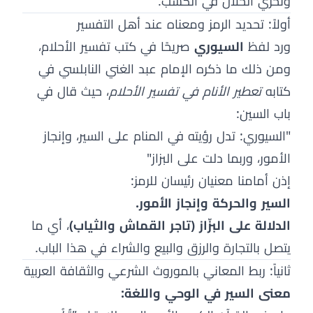
وتحري الحلال في الكسب.
أولاً: تحديد الرمز ومعناه عند أهل التفسير
ورد لفظ
السيوري
صريحًا في كتب تفسير الأحلام،
ومن ذلك ما ذكره الإمام عبد الغني النابلسي في
كتابه
تعطير الأنام في تفسير الأحلام
، حيث قال في
باب السين:
"السيوري: تدل رؤيته في المنام على السير، وإنجاز
الأمور، وربما دلت على البزاز"
إذن أمامنا معنيان رئيسان للرمز:
السير والحركة وإنجاز الأمور.
الدلالة على البزّاز (تاجر القماش والثياب)
، أي ما
يتصل بالتجارة والرزق والبيع والشراء في هذا الباب.
ثانياً: ربط المعاني بالموروث الشرعي والثقافة العربية
معنى السير في الوحي واللغة: