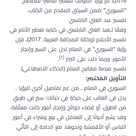
2016)، لم يورد المؤلف تفسيراً مباشراً لمصطلح
"السيوري" ضمن السياق المقدم من الكتاب.
تفسير عبد الغني النابلسي
وفقًا لـعبد الغني النابلسي في كتابه تعطير الأنام في
تفسير الأحلام (وكالة الصحافة العربية, 2017)، فإن
رؤية "السيوري" في المنام تدل على السير وإنجاز
[1]
الأمور، وربما دلت على البزاز
.
تفسير منصة مفاتيح المنام (الذكاء الاصطناعي)
التأويل المختصر:
السيوري في المنام ـ من غير تفاصيل أخرى للرؤيا ـ
يدل في الغالب على حركةٍ في حياتك: سيرٍ في طريقٍ
من الطرق، أو قضاء حوائج وإنجاز أمور كانت معلّقة،
وقد يشير أحيانًا إلى التعامل في بيع وشراء في أمور
اللباس أو الأقمشة ونحوها، مع الحاجة إلى التأنّي