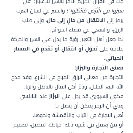
جاء في القرآن الكريم الأمر بالسير للاعتبار:
"قُلْ
سِيرُوا فِي الْأَرْضِ فَانْظُرُوا"
؛ والسير في لسان العرب
يرمز إلى
الانتقال من حالٍ إلى حال
، وإلى طلب
الرزق، والسعي في قضاء الحوائج.
لذا جعل أهل التعبير رؤية ما يدل على السير والحركة
علامة على
تحوّلٍ أو انتقالٍ أو تقدمٍ في المسار
الحياتي
.
معنى التجارة والبزّاز:
التجارة من معاني الرزق المباح في الشرع، وقد مدح
الله البيع الحلال، وذمّ أكل المال بالباطل والربا.
فكون السيوري قد يدل على
البزّاز
عند النابلسي
يعني أن الرمز يمكن أن يتصل بـ:
أهل التجارة في الثياب والأقمشة ونحوها.
أو من يعمل في شبيه ذلك: خياطة، تفصيل، تصميم