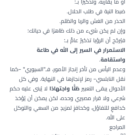
أو ما يقاربه، وتذكيرًا بـ:
ضبط النية في طلب الحلال.
الحذر من الغش والربا والظلم.
وإن لم يكن شيء من ذلك ظاهرًا في حياتك:
فيُرجّح أن الرؤيا تذكيرٌ عامٌّ بـ:
الاستمرار في السير إلى الله في طاعة
واستقامة
.
وعدم اليأس من تأخر إنجاز الأمور، فـ"السيوري" –كما
نقل النابلسي– رمز لإنجازها في النهاية. وفي كل
الأحوال يبقى التعبير
ظنًّا واجتهادًا
لا يُبنى عليه حكم
شرعي ولا قرار مصيري وحده، لكن يمكن أن يُؤخذ
كدافعٍ للتفاؤل، وكحافزٍ لمزيدٍ من السعي والتوكل
على الله.
المراجع