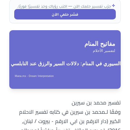
جرّب تفسير حلمك الآن — اكتب رؤياك وخذ تفسيرًا فوريًا.
فسّر حلمي الآن
تفسير محمد بن سيرين
وفقًا لـمحمد بن سيرين في كتابه تفسير الاحلام
الكبير (دار الارقم بن ابي الارقم - بيروت / لبنان,