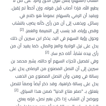
النشاب (السهم) يمثل قول الحق والرد على من لا
يطيع الله، فإذا أصاب قُبل قوله، وإن أخطأ لم يُقبل.
ويفيد أن الرمي بالسهام عموماً هو كلام في
رسائل. ويذهب إلى أن من رأى كأنه يضرب بالنشاب
[2]
وقص رؤياه، قد ينسب إلى النميمة والغمز.
وحول رؤية السهم في اليد، يذكر ابن سيرين أن ذلك
يدل على نيل الولاية والعز والمال. كما يفيد أن من
[2]
رأى بيده نشاباً، أتاه خبر سار.
وفي تفصيل لأجزاء السهم أو حالته، يشير محمد بن
سيرين إلى أن النصل المصنوع من الرصاص يدل على
رسالة في وهن، وأن النصل المصنوع من الذهب
يدل على رسالة كراهية. وقد ذكر أيضاً وصفاً للنصل
[2]
يتعلق بـ "صفر متاع الدنيا" ضمن هذا السياق.
ويوضح أن النشاب إذا كان بغير نصل، فإنه يعني