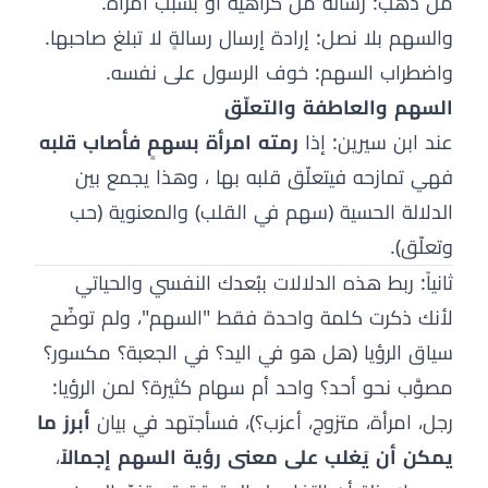
من ذهب: رسالة من كراهية أو بسبب امرأة.
والسهم بلا نصل: إرادة إرسال رسالةٍ لا تبلغ صاحبها.
واضطراب السهم: خوف الرسول على نفسه.
السهم والعاطفة والتعلّق
عند ابن سيرين: إذا
رمته امرأة بسهمٍ فأصاب قلبه
فهي تمازحه فيتعلّق قلبه بها ، وهذا يجمع بين
الدلالة الحسية (سهم في القلب) والمعنوية (حب
وتعلّق).
ثانياً: ربط هذه الدلالات ببُعدك النفسي والحياتي
لأنك ذكرت كلمة واحدة فقط "السهم"، ولم توضّح
سياق الرؤيا (هل هو في اليد؟ في الجعبة؟ مكسور؟
مصوَّب نحو أحد؟ واحد أم سهام كثيرة؟ لمن الرؤيا:
رجل، امرأة، متزوج، أعزب؟)، فسأجتهد في بيان
أبرز ما
يمكن أن يَغلب على معنى رؤية السهم إجمالاً
،