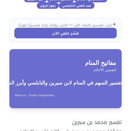
عبد الغني النابلسي
رموز الرؤى
جرّب تفسير حلمك الآن — اكتب رؤياك وخذ تفسيرًا فوريًا.
فسّر حلمي الآن
تفسير محمد بن سيرين