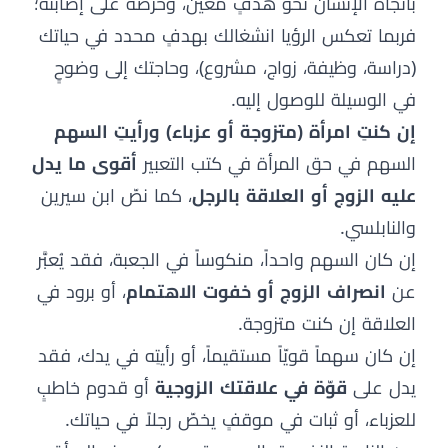
باتّجاه الإنسان نحو هدفٍ معين، وحرصه على إصابته؛
فربما تعكس الرؤيا انشغالك بهدفٍ محدد في حياتك
(دراسة، وظيفة، زواج، مشروع)، وحاجتك إلى وضوحٍ
في الوسيلة للوصول إليه.
إن كنتِ امرأة (متزوجة أو عزباء) ورأيتِ السهم
السهم في حق المرأة في كتب التعبير
أقوى ما يدل
عليه الزوج أو العلاقة بالرجل
، كما نصّ ابن سيرين
والنابلسي.
إن كان السهم واحداً، منكوساً في الجعبة، فقد يُعبَّر
عن
انصراف الزوج أو خفوت الاهتمام
، أو برود في
العلاقة إن كنت متزوجة.
إن كان سهماً قويّاً مستقيماً، أو رأيتِه في يدك، فقد
يدل على
قوّة في علاقتك الزوجية
أو قدوم خاطبٍ
للعزباء، أو ثبات في موقفٍ يخصّ رجلاً في حياتك.