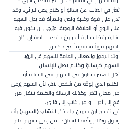
رؤية السهم في المنام – من غير تفاصيل أخرى –
تُعبَّر في الغالب عن رسالةٍ أو كلامٍ يصل للرائي، وقد
تدل على قوة وغلبة ونصر، وللمرأة قد يدل السهم
على الزوج أو العلاقة الزوجية. ويُرجى أن يكون فيه
بشارة بقضاء حاجة أو بلوغ مقصد، خاصة إن كان
السهم قوياً مستقيماً غير مكسور.
أولاً: الرموز والمعاني العامة للسهم في الرؤيا
السهم كرسالةٍ وكلام يصل للإنسان
أهل التعبير يربطون بين السهم وبين الرسالة أو
الكلام الذي يُوجَّه من شخص لآخر، لأن السهم يُرمى
من مكانٍ لآخر، وكذلك الرسالة والكلمة تنتقل من
فمٍ إلى أذن، أو من كاتبٍ إلى قارئ.
في تفسير ابن سيرين جاء ذكر
النشاب (السهم)
بأنه
رسول وكلام يبلِّغه الإنسان؛ فمَن رمى بسهم فلم