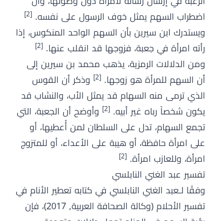
الرغبة في إرسال رسالة لامرأة دون وصولها، وأن
[2]
اضطراب السهم يمثل خوف الرسول على نفسه.
ويستدرك ابن سيرين بأن السهم الواحد المنكوس، إذا
[2]
رأته امرأة في جعبة، فزوجها قد انقلب عنها.
ومن الدلالات الرمزية، يذهب محمد بن سيرين إلى
[2]
أن السهم للمرأة هو زوجها.
وذكر أن القوس
الذي ترمى منه السهام قد يمثل الأب، والنشاب قد
[2]
يكون شخصاً رباه غير أبيه.
وأوضح أن الجعبة، التي
تجمع السهام، تدل على السلطان لمن أُعطيها، أو
على امرأة حافظة، أو هيبة على الأعداء، أو للمتزوج
[2]
امرأة، وللعازب امرأة.
تفسير عبد الغني النابلسي
وفقًا لـعبد الغني النابلسي في كتابه تعطير الأنام في
تفسير الأحلام (وكالة الصحافة العربية, 2017)، فإن