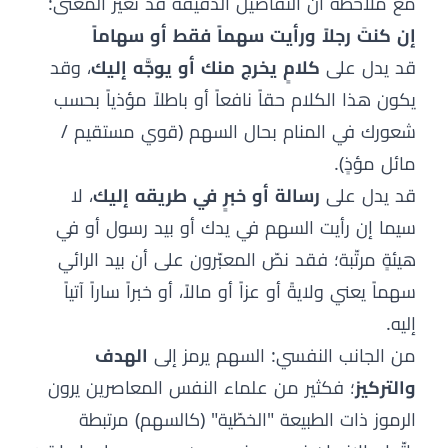
مع ملاحظة أن التفاصيل الدقيقة قد تغيّر المعنى:
إن كنتَ رجلاً ورأيت سهماً فقط أو سهاماً
قد يدل على
كلامٍ يخرج منك أو يوجَّه إليك
، وقد
يكون هذا الكلام حقاً نافعاً أو باطلاً مؤذياً بحسب
شعورك في المنام بحال السهم (قوي مستقيم /
مائل مؤذٍ).
قد يدل على
رسالة أو خبرٍ في طريقه إليك
، لا
سيما إن رأيت السهم في يدك أو بيد رسول أو في
هيئةٍ مرتّبة؛ فقد نصّ المعبّرون على أن بيد الرائي
سهماً يعني ولايةً أو عزاً أو مالاً، أو خبراً ساراً آتياً
إليه.
من الجانب النفسي: السهم يرمز إلى
الهدف
والتركيز
؛ فكثير من علماء النفس المعاصرين يرون
الرموز ذات الطبيعة "الخطّية" (كالسهم) مرتبطة