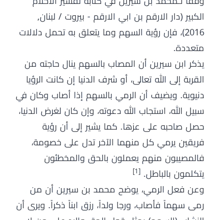
وفقًا لـمحمد بن سيرين في كتابه تفسير الاحلام
الكبير (دار الارقم بن ابي الارقم - بيروت / لبنان,
2016)، فإن رؤية السهم وما يتعلق به تحمل دلالات
متعددة.
يذكر ابن سيرين أن المصاب بالسهم ينال حاجته من
القربة إلى الله تعالى، أو شرف الدنيا إن كانت الرؤيا
دنيوية. ويضيف أن الرمي بالسهم إذا أصاب وكان في
سبيل الله، استجاب الله دعوته، وإن كان لغرض الدنيا،
حصل صاحبه على عزها. كما يشير إلى أن رؤية
فريقين يرمي كل منهما الآخر تدل على خصومة،
فالمصيبون منهم يعملون بالحق والمخطئون
[1]
يتكلمون بالباطل.
وعن فعل الرمي، يوضح محمد بن سيرين أن من
رمى سهماً فأصاب، ورجا ولداً، رزق ابناً ذكراً. ويرى أن