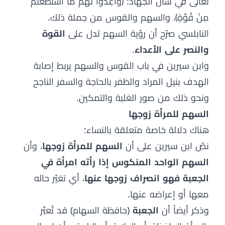
تعالى في شأن الجهاد: ﴿وَأَعِدُّوا لَهُمْ مَا اسْتَطَعْتُمْ
مِنْ قُوَّةٍ﴾، والسهم والقوس من جملة ذلك.
النابلسي صرّح أن رؤية السهم تدل على
القوة
والنصر على الأعداء
.
وابن سيرين في باب القوس والسهم يربط إصابة
الهدف بنيل المراد والظفر بالحاجة والسفر الناجح
ونحو ذلك من صور الغلبة والتمكين.
السهم للمرأة زوجها
هناك دلالة خاصة متعلقة بالنساء:
نصّ ابن سيرين على أن
السهم للمرأة زوجها
، وأن
السهم الواحد المنكوس إذا رأته امرأة في
الجعبة فهو انصراف زوجها عنها
، أي تغيّر حاله
معها أو إعراضه عنها.
وذكر أيضاً أن
الجعبة
(حافظة السهام) قد تُعبَّر