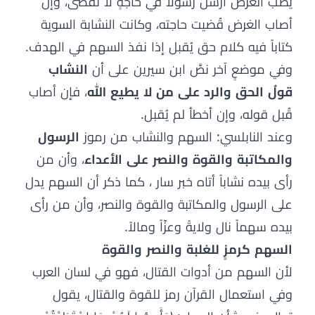
يُصب الغرض أرسل رسولاً في حاجةٍ لا تُقضى، وإن
أصاب الغرض قُضيت حاجته، وكانت النشابة السوية
كتاباً فيه كلام حق يُقبل إذا نفذ السهم في الهدف.
وفي موضعٍ آخر نصَّ ابن سيرين على أن
النشاب
قولُ الحق والرد على من لا يطيع الله
، فإن أصاب
قُبل قوله، وإن أخطأ لم يُقبل.
وعند النابلسي: السهم والنشاب من رموز
الرسول
والمكاتبة والقوة والنصر على الأعداء
، وأن من
رأى بيده نشاباً أتاه خبر سار ، كما ذكر أن السهم يدل
على الرسول والمكاتبة والقوة والنصر، وأن من رأى
بيده سهماً نال ولايةً وعزّاً ومالاً.
السهم كرمزٍ للغلبة والنصر والقوة
لأن السهم من أدوات القتال، فهو في لسان العرب
وفي استعمال القرآن رمز للقوة والقتال، يقول