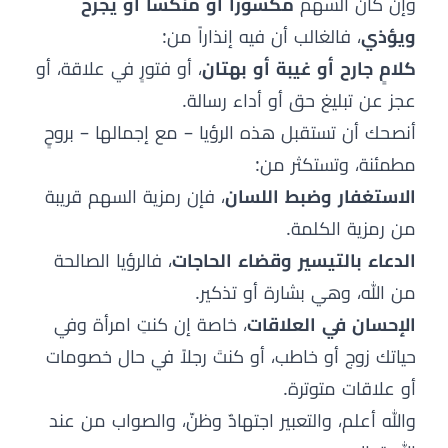
وإن كان السهم
مكسوراً أو منكساً أو يجرح
ويؤذي
، فالغالب أن فيه إنذاراً من:
كلامٍ جارح أو غيبة أو بهتان
، أو فتورٍ في علاقة، أو
عجز عن تبليغ حق أو أداء رسالة.
أنصحك أن تستقبل هذه الرؤيا – مع إجمالها – بروحٍ
مطمئنة، وتستكثر من:
الاستغفار وضبط اللسان
، فإن رمزية السهم قريبة
من رمزية الكلمة.
الدعاء بالتيسير وقضاء الحاجات
، فالرؤيا الصالحة
من الله، وهي بشارة أو تذكير.
الإحسان في العلاقات
، خاصة إن كنتِ امرأة وفي
حياتك زوج أو خاطب، أو كنتَ رجلاً في حال خصومات
أو علاقات متوترة.
والله أعلم، والتعبير اجتهادٌ وظنّ، والصواب من عند