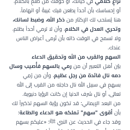
نزاعٍ كلامي
في حياتك، أو خوفك من ظلمٍ بالكلام،
أو إحساسك بأن أحداً يطعن فيك غيبةً أو اتهاماً.
هنا يُستحب لك الإكثار من
ذكر الله، وضبط لسانك،
وتحري العدل في الكلام
، وأن لا ترمي أحداً بظلم،
ولا تسمح في الوقت ذاته بأن تُرمى أعراض الناس
عندك.
السهم والقرب من الله وتحقيق الدعاء
بيّن أهل التعبير أن من
رمي بالسهم فأُصيب وسال
دمه نال فائدة من رجل عظيم
، وأن من رُمِي
بسهمٍ في سبيل الله نال حاجته من القرب إلى الله
تعالى، أو نال شرف الدنيا إن كانت الرؤيا دنيوية.
من البعد الإيماني: قد تكون رؤية السهم تذكيراً لك
بأن
أقوى "سهم" تملكه هو الدعاء والطاعة
؛
وقد جاء في الحديث عن النبي ﷺ: «عليكم بسهم