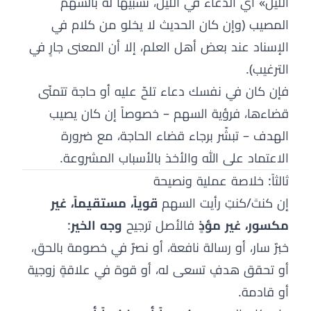
الليل» أي الدعاء في الليل، تشبيهاً له بالسهم
المصيب (وإن كان الحديث لا يخلو من كلام في
الإسناد عند بعض أهل العلم، إلا أن المعنى جارٍ في
الترغيب).
فإن كان في نفسك دعاء تلحّ عليه أو حاجة تتمنّى
قضاءها، فرؤية السهم – خصوصاً إن كان يصيب
الهدف – تبشّر برجاء قضاء الحاجة، مع ضرورة
الاعتماد على الله والأخذ بالأسباب المشروعة.
ثالثاً: خلاصة عملية ونصيحة
إن كنتَ/كنتِ رأيت السهم
قوياً، مستقيماً، غير
مكسور، غير مؤذٍ
فالأصل ترجيح
وجه الخير
:
خبرٌ سار، أو رسالة نافعة، أو نصرٌ في خصومة بالحق،
أو تحقق هدفٍ تسعى له، أو قوة في علاقةٍ زوجية
أو قادمة.