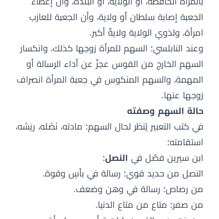
بالمرأة الحافظة، أو الولاية، أو البلدة، وأن إعطاء
الجعبة إصابة سلطان أو ولاية، وأن الجعبة للعازب
امرأة، ولذوي الولاية ولايةٌ أكبر.
وعند النابلسي: السهم للمرأة زوجها كذلك، وانكسار
السهم الخارج من القوس عجزٌ عن أداء الرسالة أو
المهمة، والسهم المنكوس في جعبة المرأة انصراف
زوجها عنها.
حالة السهم وصفته
في كتب التعبير يُنظر لحال السهم: مادته، نَصْله، ريَشه،
استقامته:
ابن سيرين فصّل في
النصل
:
النصل من حديد قوي: رسالة في بأسٍ وقوة.
من رصاص: رسالة في وهن وضعف.
من صفر: متاع من متاع الدنيا.