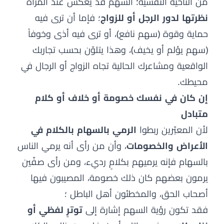
من الناحية النفسية: السهم قد يعكس عند المرأة
نظرتها لدور الرجل أو للزواج
؛ فإما أن ترى فيه
حماية وقوة (سهم نافع)، أو ترى فيه أذى وخوفاً
(سهم يؤلم أو يخيف)، وهذا يتلوّن بحسب تجاربك
الواقعية ومشاعرك الحالية تجاه الزواج أو الرجال في
محيطك.
إن كان في نفسك خصومة أو خلاف أو كلام
متبادل
لأن المعبّرين ربطوا
الرمي بالسهام بالكلام في
الأعراض والخصومات
، وأن من رأى أنه يرمي الناس
بالسهام فإنه يرميهم بكلامٍ رديء، ومن رأى صفّين
يرمون بعضهم كان ذلك خصومة، المصيبون فيها
أصحاب الحق، والمخطئون أهل الباطل ؛
فقد تكون رؤية السهم إشارة إلى
توترٍ لفظي أو