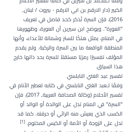
وفقًا لـمحمد بن سيرين في كتابه تفسير الاحلام
الكبير (دار الارقم بن ابي الارقم - بيروت / لبنان,
2016)، فإن السرة تُذكر كحد فاصل في تعريف
"العورة". ويوضح ابن سيرين أن العورة، وظهورها
في المنام، يمثل هتكًا للستر وشماتة للأعداء، وأنها
المنطقة الواقعة ما بين السرة والركبة. ولم يقدم
المؤلف تفسيرًا رمزيًا مستقلاً للسرة بحد ذاتها خارج
هذا السياق.
تفسير عبد الغني النابلسي
وفقًا لـعبد الغني النابلسي في كتابه تعطير الأنام في
تفسير الأحلام (وكالة الصحافة العربية, 2017)، فإن
"السرة" في المنام تدل على الوالدة أو الوالد أو
الكسب الذي يعيش منه الرائي أو حرفته. كما قد
[1]
تدل على الزوجة أو الأمة أو الكيس المختوم.