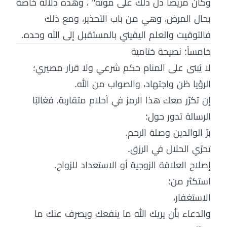
وكان مريضاً دلّ ذلك على موته" ، وهذه دلالة خاصة
بحال المرض، وهي من باب التحذير، ومع ذلك
فالتوقيت والعلم اليقيني بالمستقبل إلى الله وحده.
خامساً: نصيحة ختامية
لا يُبنى على المنام حكم شرعي ولا قرار مصيري؛
الرؤيا ظن واجتهاد، والصواب من الله.
إن تكرّر معك هذا الرمز في أحلام متقاربة، فغالبًا
الرسالة تدور حول:
برّ الوالدين وصلة الرحم.
تحرّي الحلال في الرزق.
إصلاح العلاقة الزوجية أو الاستعداد للزواج.
استكثر من:
الاستغفار،
والدعاء بأن يريك الله ما ينفعك ويصرف عنك ما