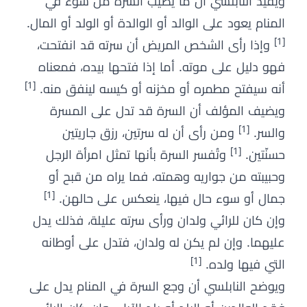
ويفيد النابلسي أن ما يصيب السرة من سوء في
المنام يعود على الوالد أو الوالدة أو الولد أو المال.
[1]
وإذا رأى الشخص المريض أن سرته قد انفتحت،
فهو دليل على موته. أما إذا فتحها بيده، فمعناه
[1]
أنه سيفتح مطمره أو مخزنه أو كيسه لينفق منه.
ويضيف المؤلف أن السرة قد تدل على المسرة
[1]
والسر.
ومن رأى أن له سرتين، رزق جاريتين
[1]
حسنّتين.
وتُفسر السرة بأنها تمثل امرأة الرجل
وحبيبته من جواريه وهمته، فما يراه من قبح أو
[1]
جمال أو سوء حال فيها، ينعكس على حالهن.
وإن كان للرائي ولدان ورأى سرته عليلة، فذلك يدل
عليهما. وإن لم يكن له ولدان، فتدل على أوطانه
[1]
التي فيها ولده.
ويوضح النابلسي أن وجع السرة في المنام يدل على