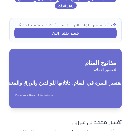
رموز الرؤى
جرّب تفسير حلمك الآن — اكتب رؤياك وخذ تفسيرًا فوريًا.
فسّر حلمي الآن
تفسير محمد بن سيرين