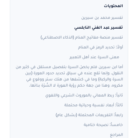
المحتويات
تفسير محمد بن سيرين
تفسير عبد الغني النابلسي
تفسير منصة مفاتيح المنام (الذكاء الاصطناعي)
أولاً: تحديد الرمز في المنام
معنى السرة عند أهل التعبير
أما ابن سيرين فلم يخصّ السرة بتفصيل مستقل في كثير من
النقول، وإنما تقع عنده في سياق تحديد حدود العورة (بين
السرة والركبة) وما في كشفها من هتك ستر ووقوع في
مكروه، وهذا من جهة حكم رؤية العورة لا السُّرّة بذاتها.
ثانياً: ربط المعاني بالموروث الشرعي واللغوي
ثالثاً: أبعاد نفسية وحياتية محتملة
رابعاً: التفريعات المحتملة (بشكل عام)
خامساً: نصيحة ختامية
المراجع