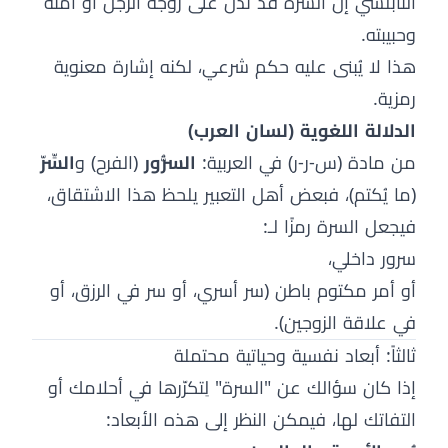
النابلسي إن السرة قد تدل على زوجة الرجل أو أمته
وحبيبته.
هذا لا يُبنى عليه حكم شرعي، لكنه إشارة معنوية
رمزية.
الدلالة اللغوية (لسان العرب)
من مادة (س-ر-ر) في العربية:
السُّرور
(الفرح) و
السِّرّ
(ما يُكتم)، فبعض أهل التعبير يلحظ هذا الاشتقاق،
فيجعل السرة رمزًا لـ:
سرور داخلي،
أو أمر مكتوم باطن (سر أسري، أو سر في الرزق، أو
في علاقة الزوجين).
ثالثاً: أبعاد نفسية وحياتية محتملة
إذا كان سؤالك عن "السرة" لِتكرّرها في أحلامك أو
التفاتك لها، فيمكن النظر إلى هذه الأبعاد: