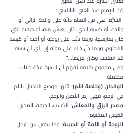
معنى السرة عند أهل التعبير
ذكر الإمام عبد الغني النابلسي:
"السُّرَّة: هي في المنام دالّة على والدة الرائي أو
والده، أو كسبه الذي كان يعيش منه، أو حرفته التي
كان يمارسها، وربما دلّت على زوجته أو أمَته أو كيسه
المختوم، وربما دلّ ذلك على موته إن رأى أن سرته
قد انفتحت وكان مريضاً…"
ومن مجموع كلامه يُفهَم أن للسرة عدّة دلالات
محتملة:
الوالدان (وخاصة الأم)
: لأنها موضع الاتصال بالأم
في الرحم، فهي رمز الأصل والرحم.
مصدر الرزق والمعاش
: الكسب، الحرفة، المخزن،
الكيس المختوم.
الزوجة أو الأمة أو الحبيبة
: وما يكون بين الرجل