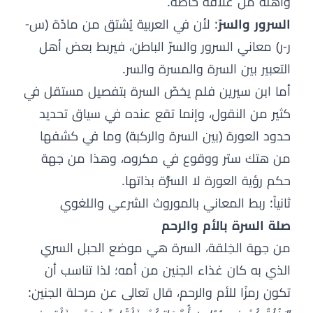
وأهله من علاقة خاصة.
السرور والسرّ
: لأن في العربية يُشتق من مادّة (س-
ر-ر) معاني السرور والسرّ الباطن، فيربط بعض أهل
التعبير بين السرة والمسرة والسر.
أما ابن سيرين فلم يخصّ السرة بتفصيل مستقل في
كثير من النقول، وإنما تقع عنده في سياق تحديد
حدود العورة (بين السرة والركبة) وما في كشفها
من هتك ستر ووقوع في مكروه، وهذا من جهة
حكم رؤية العورة لا السُّرّة بذاتها.
ثانياً: ربط المعاني بالموروث الشرعي واللغوي
صلة السرة بالأم والرحم
من جهة الخِلقة، السرة هي موضع الحبل السري
الذي به كان غذاء الجنين من أمه؛ لذا تناسب أن
تكون رمزًا للأم والرحم، قال تعالى عن مرحلة الجنين: