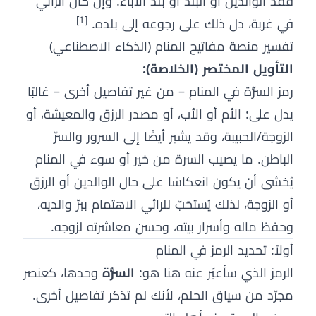
فقد الوالدين أو البلد أو بلد الآباء. وإن كان الرائي
[1]
في غربة، دل ذلك على رجوعه إلى بلده.
تفسير منصة مفاتيح المنام (الذكاء الاصطناعي)
التأويل المختصر (الخلاصة):
رمز السُّرّة في المنام – من غير تفاصيل أخرى – غالبًا
يدل على: الأم أو الأب، أو مصدر الرزق والمعيشة، أو
الزوجة/الحبيبة، وقد يشير أيضًا إلى السرور والسرّ
الباطن. ما يصيب السرة من خير أو سوء في المنام
يُخشى أن يكون انعكاسًا على حال الوالدين أو الرزق
أو الزوجة، لذلك يُستحَبّ للرائي الاهتمام ببرّ والديه،
وحفظ ماله وأسرار بيته، وحسن معاشرته لزوجه.
أولاً: تحديد الرمز في المنام
الرمز الذي سأعبّر عنه هنا هو:
السُّرّة
وحدها، كعنصر
مجرّد من سياق الحلم، لأنك لم تذكر تفاصيل أخرى.