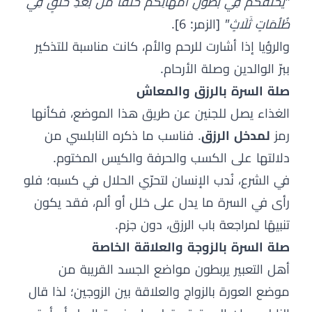
"يَخْلُقُكُمْ فِي بُطُونِ أُمَّهَاتِكُمْ خَلْقًا مِّن بَعْدِ خَلْقٍ فِي
ظُلُمَاتٍ ثَلَاثٍ"
[الزمر: 6].
والرؤيا إذا أشارت للرحم والأم، كانت مناسبة للتذكير
ببرّ الوالدين وصلة الأرحام.
صلة السرة بالرزق والمعاش
الغذاء يصل للجنين عن طريق هذا الموضع، فكأنها
رمز
لمدخل الرزق
. فناسب ما ذكره النابلسي من
دلالتها على الكسب والحرفة والكيس المختوم.
في الشرع، نُدب الإنسان لتحرّي الحلال في كسبه؛ فلو
رأى في السرة ما يدل على خلل أو ألم، فقد يكون
تنبيهًا لمراجعة باب الرزق، دون جزم.
صلة السرة بالزوجة والعلاقة الخاصة
أهل التعبير يربطون مواضع الجسد القريبة من
موضع العورة بالزواج والعلاقة بين الزوجين؛ لذا قال