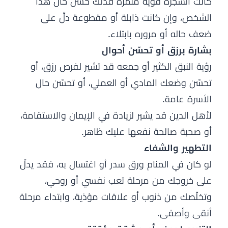
كانت الشجرة قوية مثمرة فذلك حسن حال هذا
الشخص، وإن كانت ذابلة أو مقطوعة دلَّ على
ضعف حاله أو مروره بابتلاء.
بشارة برزق أو تحسّن أحوال
رؤية النبق الكثير أو جمعه قد تشير لفرص رزق، أو
تحسّن وضعك المادي أو العملي، أو تحسّن حال
الأسرة عامة.
لأهل الدين قد يشير لزيادة في الإيمان والاستقامة،
أو صحبة صالحة نفعها عليك ظاهر.
التطهير والشفاء
لو كان في المنام ورق سدر أو اغتسال به، فقد يدلّ
على خروجك من مرحلة تعب نفسي أو روحي،
وتخلّصك من ذنوب أو علاقات مؤذية، وابتداء مرحلة
أنقى وأصفى.