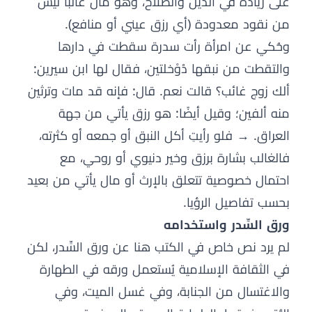
على زيادة في الدين والصلاح، وهو مال غالبًا ليس
من نقود معدودة (أي رزق عيني أو منافع).
وحُكي عن امرأة رأت سدرة سقطت في دارها
والتقطت من نبقها دُوْخلتين، فقال لها ابن سيرين:
ألك زوج غائب؟ قالت نعم. قال: فإنه قد مات وترثين
منه ألفين؛ وقيل أيضًا: هو رزق يأتي من جهة
العراق. → فلو رأيتِ أكل النبق أو جمعه أو كثرته،
فالغالب بشارة برزق وخير دنيوي أو روحي، مع
احتمال خصوصية تتعلق بالإرث أو مال يأتي من بعيد
بحسب تفاصيل الرؤيا.
ورق السِّدر واستخدامه
لم يرد نص خاص في الكتب هنا عن ورق السِّدر، لكن
في الثقافة الإسلامية يُستعمل ورقه في الطهارة
والاغتسال من الجنابة، وفي غسل الميت، وفي