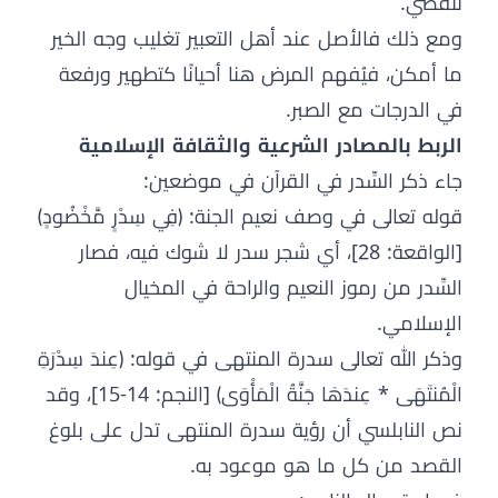
تنقضي.
ومع ذلك فالأصل عند أهل التعبير تغليب وجه الخير
ما أمكن، فيُفهم المرض هنا أحيانًا كتطهير ورفعة
في الدرجات مع الصبر.
الربط بالمصادر الشرعية والثقافة الإسلامية
جاء ذكر السِّدر في القرآن في موضعين:
قوله تعالى في وصف نعيم الجنة: ﴿فِي سِدْرٍ مَّخْضُودٍ﴾
[الواقعة: 28]، أي شجر سدر لا شوك فيه، فصار
السِّدر من رموز النعيم والراحة في المخيال
الإسلامي.
وذكر الله تعالى سدرة المنتهى في قوله: ﴿عِندَ سِدْرَةِ
الْمُنتَهَى * عِندَهَا جَنَّةُ الْمَأْوَى﴾ [النجم: 14-15]، وقد
نص النابلسي أن رؤية سدرة المنتهى تدل على بلوغ
القصد من كل ما هو موعود به.