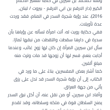
وفقًا لـمحمد بن سيرين في كتابه تفسير الاحلام
الكبير (دار الارقم بن ابي الارقم - بيروت / لبنان,
2016)، عند رؤية شجرة السدر في المنام، فقد وردت
عدة تأويلات.
ففي حكاية رويت له، أتت امرأة تسأله عن رؤياها بأن
سدرة في دارها سقطت والتقطت من نبقها ثمارًا.
سأل ابن سيرين المرأة إن كان لها زوج غائب، وعندما
أجابت بنعم، فسر لها أن زوجها قد مات وترث منه
مبلغ ألفين.
كما أشار بعض المفسرين، بناءً على ما ورد في
الكتاب، إلى أن رؤية شجرة السدر قد تدل على رزق
يأتي من جهة العراق.
وأفاد ابن سيرين، أو من نقل عنه، أن أكل نبق السدر
يمنح السلطان قوة في ملكه وسلطانه، وقد تقدم