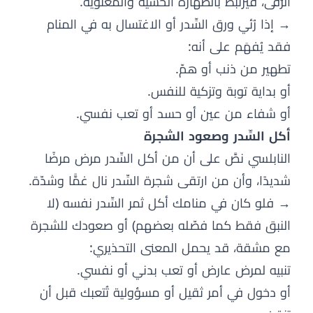
الرُّقى، فيرتبط بالطهارة الحسية والمعنوية.
→ إذا رُئي ورق السِّدر أو الاغتسال به في المنام
فقد يُفهَم على أنه:
تطهير من ذنب أو همّ.
أو بداية توبة وتزكية للنفس.
أو شفاء من عين أو حسد أو تعب نفسي.
أكل السِّدر وصعود الشجرة
النابلسي نصَّ على أن من أكل السِّدر مرض مرضًا
شديدًا، وأن من ارتقى شجرة السِّدر نال غمًّا وشدّة.
→ فلو كان في منامك أكل ثمر السِّدر نفسه (لا
النبق فقط كما فصّله بعضهم) أو صعودك للشجرة
مع مشقة، قد يحمل المعنى التحذيري:
تنبيه لمرض عارض أو تعب بدني أو نفسي.
أو دخول في أمر ثقيل أو مسؤولية تُتعبك قبل أن