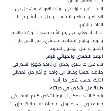
في استعمال الناس:
السدر شجر مبارك في البيئات العربية، يستعمل في
الغذاء والدواء والاغتسال، ويدل في أمثالهم على
الثبات والكرم.
→ لذلك يغلب على رمز السِّدر معنى: البركة، والستر،
والرزق، وبلوغ المقاصد، مع شيء من الصبر على
الأشواك قبل الوصول للثمرة.
البعد النفسي والحياتي للرمز
بناءً على ما سبق، يمكن أن يُترجم ظهور السِّدر في
منامك نفسيًا وحياتيًا إلى واحد أو أكثر من المعاني
الآتية، بحسب شكل ما رأيتِ:
دلالة على شخص في حياتك
شجرة السِّدر يمكن أن ترمز لشخص كريم شريف في
حياتك (زوج، أب، أم، رجل أو امرأة ذات منزلة)، فإن