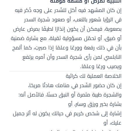
التنبيه لمرض أو مشقة مؤقتة
إن كان المشهد فيه أكل للسِّدر على وجه ذُكر فيه
في الرؤيا شعور بالتعب، أو صعود شجرة السدر
بصعوبة، فيمكن أن يكون إنذارًا لطيفًا بمرض عارض
أو ضيق، أو تحمّل مسؤولية ثقيلة، مع بشارة ضمنية
بأن في ذلك رفعة وورعًا وعلمًا إذا صبرتِ، كما ألمح
النابلسي لمن رأى شجرة السدر وأن أمره يرتفع
ويصيب ورعًا وعلمًا.
الخلاصة العملية لك كرائية
إن كان حضور السِّدر في منامك هادئًا مريحًا،
والشجرة طيبة مثمرة أو النبق حسنًا، فالأصل أنه:
بشارة بخير ورزق وستر، أو
إشارة إلى شخص كريم في حياتك يكون له أثر جميل
عليك، أو