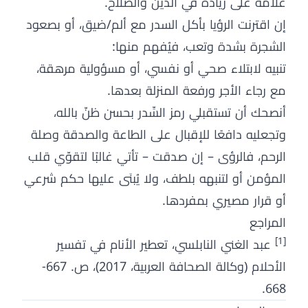
علامة على زيادة في الدين والصلاح.
إن اقترنت الرؤيا بأكل السدر مع ألم/ضيق، أو بصعود
الشجرة بشدة وتعب، فيُفهم منها:
تنبيه لابتلاء صحي أو نفسي، أو مسؤولية مرهقة،
مع رجاء الأجر ورفعة المنزلة بعدها.
أنصحك أن تستقبلي رمز السِّدر بحسن ظنّ بالله،
وتجعليه دافعًا للإقبال على الطاعة والصدقة وصلة
الرحم، فالرؤى – إن صدقت – تأتي غالبًا لتقوّي قلب
المؤمن أو لتنبهه بلطف، ولا يُبنَى عليها حكم شرعي
أو قرار مصيري بمفردها.
المراجع
[1]
عبد الغني النابلسي، تعطير الأنام في تفسير
الأحلام (وكالة الصحافة العربية، 2017)، ص. 667-
668.