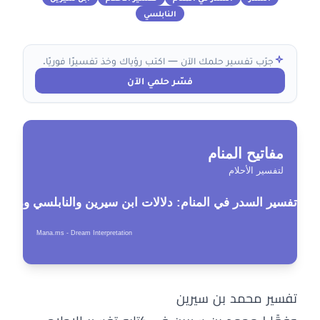
النابلسي
جرّب تفسير حلمك الآن — اكتب رؤياك وخذ تفسيرًا فوريًا.
فسّر حلمي الآن
تفسير محمد بن سيرين