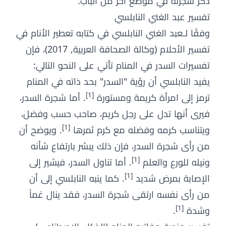
ذكر شجرته في موضع آخر من الباب.
تفسير عبد الغني النابلسي
وفقًا لـعبد الغني النابلسي في كتابه تعطير الأنام في
تفسير الأحلام (وكالة الصحافة العربية, 2017)، فإن
تفسيرات السدر في المنام تأتي على النحو التالي:
يفيد النابلسي أن رؤية "السدر" بحد ذاته في المنام
[1]
ترمز إلى امرأة كريمة ومستورة
. أما شجرة السدر،
فيرى أنها تدل على رجل كريم، صاحب حسب وفضل،
[1]
ويتناسب كرمه وفضله مع كرم ثمرها
. ويوضح أن
من رأى شجرة السدر، فإن ذلك يبشر بارتفاع شأنه
[1]
ونيله للورع والعلم
. أما تناول السدر، فيشير إلى
[1]
الإصابة بمرض شديد
. كما ينبه النابلسي إلى أن
من رأى نفسه ارتقى شجرة السدر، فقد ينال غماً
[1]
وشدة
.