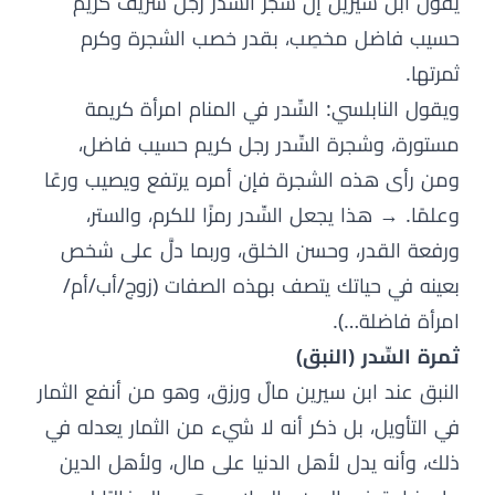
يقول ابن سيرين إن شجر السِّدر رجل شريف كريم
حسيب فاضل مخصِب، بقدر خصب الشجرة وكرم
ثمرتها.
ويقول النابلسي: السِّدر في المنام امرأة كريمة
مستورة، وشجرة السِّدر رجل كريم حسيب فاضل،
ومن رأى هذه الشجرة فإن أمره يرتفع ويصيب ورعًا
وعلمًا. → هذا يجعل السِّدر رمزًا للكرم، والستر،
ورفعة القدر، وحسن الخلق، وربما دلَّ على شخص
بعينه في حياتك يتصف بهذه الصفات (زوج/أب/أم/
امرأة فاضلة…).
ثمرة السِّدر (النبق)
النبق عند ابن سيرين مالٌ ورزق، وهو من أنفع الثمار
في التأويل، بل ذكر أنه لا شيء من الثمار يعدله في
ذلك، وأنه يدل لأهل الدنيا على مال، ولأهل الدين