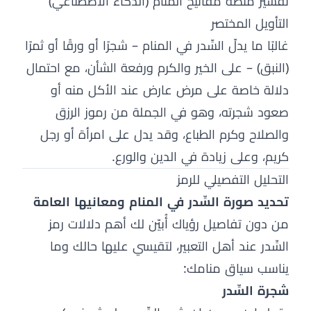
تفسير منصة مفاتيح المنام (الذكاء الاصطناعي)
التأويل المختصر
غالبًا ما يدلّ السِّدر في المنام – شجرًا أو ورقًا أو ثمرًا
(النبق) – على الخير والكرم ورفعة الشأن، مع احتمال
دلالة خاصة على مرض عارض عند الأكل منه أو
صعود شجرته، وهو في الجملة من رموز الرزق
والصلاح وكرم الطباع، وقد يدل على امرأة أو رجل
كريم، وعلى زيادة في الدين والورع.
التحليل التفصيلي للرمز
تحديد صورة السِّدر في المنام ومعانيها العامة
من دون تفاصيل رؤياك أُبيّن لك أهم دلالات رمز
السِّدر عند أهل التعبير، لتقيسي عليها حالك وما
يناسب سياق منامك:
شجرة السِّدر