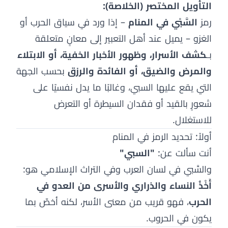
التأويل المختصر (الخلاصة):
رمز
السَّبْي في المنام
– إذا ورد في سياق الحرب أو
الغزو – يميل عند أهل التعبير إلى معانٍ متعلقة
بـ
كشف الأسرار، وظهور الأخبار الخفية، أو الابتلاء
والمرض والضيق، أو الفائدة والرزق
بحسب الجهة
التي يقع عليها السبي، وغالبًا ما يدل نفسيًا على
شعورٍ بالقيد أو فقدان السيطرة أو التعرض
للاستغلال.
أولاً: تحديد الرمز في المنام
أنت سألت عن:
"السبي"
والسَّبي في لسان العرب وفي التراث الإسلامي هو:
أَخْذُ النساء والذراري والأسرى من العدو في
الحرب
، فهو قريب من معنى الأسر، لكنه أخصّ بما
يكون في الحروب.