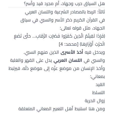
هل السياق حرب وجهاد، أم مجرد قيد وأسر؟
ثالثاً: الربط بالمصادر الشرعية واللسان العربي
في القرآن الكريم ذكر الأسر والسبي في سياق
الجهاد، مثل قوله تعالى:
﴿فَإِذَا لَقِيتُمُ الَّذِينَ كَفَرُوا فَضَرْبَ الرِّقَابِ… حَتَّىٰ تَضَعَ
الْحَرْبُ أَوْزَارَهَا﴾ [محمد: 4]
ويدخل فيه
أخذ الأسرى
الذين منهم السبي.
والسبي في
اللسان العربي
يدل على القهر والغلبة
وأخذ الإنسان من موضع عزّه إلى موضع ذلّه، فيرتبط
بمعاني:
القيد
التسلط
زوال الحرية
ومن هنا استنبط أهل التعبير المعاني المتعلقة