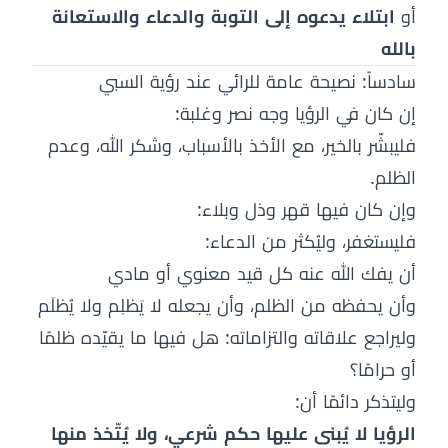
أو
ابتلاء يدعوه إلى التوبة والدعاء والاستعانة
بالله
سادساً: نصيحة عامة للرائي عند رؤية السبي
إن كان في الرؤيا وجه نصر وغلبة:
فليبشّر بالخير، مع الأخذ بالأسباب، وشكر الله، وعدم
الظلم.
وإن كان فيها قهر وذل وبلاء:
فليستغفر، وليُكثر من الدعاء:
أن يفك الله عنه كل قيد معنوي أو مادي
وأن يحفظه من الظلم، وأن يجعله لا يَظلِم ولا يُظلَم
وليراجع علاقاته والتزاماته: هل فيها ما يقيّده ظلمًا
أو حرامًا؟
وليتذكر دائمًا أن:
الرؤيا لا يُبنى عليها حكم شرعي، ولا يُتّخذ منها