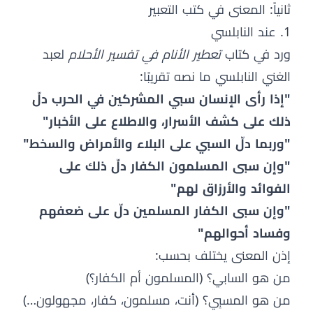
ثانياً: المعنى في كتب التعبير
1. عند النابلسي
ورد في كتاب
تعطير الأنام في تفسير الأحلام
لعبد
الغني النابلسي ما نصه تقريبًا:
"إذا رأى الإنسان سبي المشركين في الحرب دلّ
ذلك على كشف الأسرار، والاطلاع على الأخبار"
"وربما دلّ السبي على البلاء والأمراض والسخط"
"وإن سبى المسلمون الكفار دلّ ذلك على
الفوائد والأرزاق لهم"
"وإن سبى الكفار المسلمين دلّ على ضعفهم
وفساد أحوالهم"
إذن المعنى يختلف بحسب:
من هو السابي؟ (المسلمون أم الكفار؟)
من هو المسبِي؟ (أنت، مسلمون، كفار، مجهولون…)