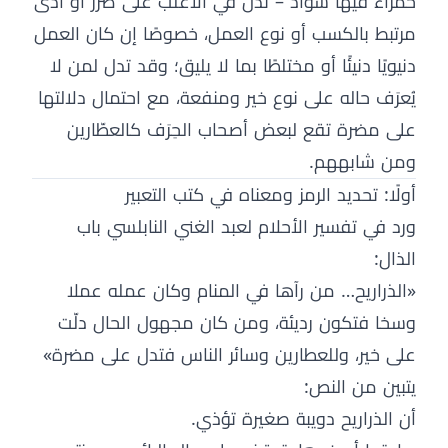
حمراء فيها سواد – تدل في الأغلب على ضرر أو أذى
مرتبط بالكسب أو نوع العمل، خصوصًا إن كان العمل
دنيويًا دنيئًا أو مختلطًا بما لا يليق؛ وقد تدل لمن لا
يُعرَف حاله على نوع خير ومنفعة، مع احتمال دلالتها
على مضرة تقع لبعض أصحاب الحِرَف كالعطّارين
ومن شابههم.
أولًا: تحديد الرمز ومعناه في كتب التعبير
ورد في تفسير الأحلام لعبد الغني النابلسي باب
الذال:
«الذراريح… من رآها في المنام وكان عمله عملا
وسخا فتكون رديئة، ومن كان مجهول الحال دلّت
على خير، وللعطارين وسائر الناس فتدل على مضرة»
يتبين من النص:
أن الذراريح دويبة صغيرة تؤذي.