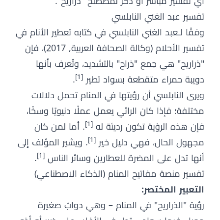
أي تفسير مباشر أو ذكر لمصطلح "ذراريح".
تفسير عبد الغني النابلسي
وفقًا لـعبد الغني النابلسي في كتابه تعطير الأنام في
تفسير الأحلام (وكالة الصحافة العربية, 2017)، فإن
"ذراريح" هي جمع "ذراح" بالتشديد، وتُعرف بأنها
[1]
دويبة حمراء متقطعة بسواد تطير
.
ويرى النابلسي أن رؤيتها في المنام تحمل دلالات
مختلفة؛ فإذا كان الرائي يعمل عملًا دنيويًا وسخًا،
[1]
فإن هذه الرؤية تكون رديئة له
. أما لمن كان
[1]
مجهول الحال، فهي دليل خير
. ويشير المؤلف إلى
[1]
أنها تدل على المضرة للعطارين وسائر الناس
.
تفسير منصة مفاتيح المنام (الذكاء الاصطناعي)
التعبير المختصر:
رؤية "الذراريح" في المنام – وهي دوابّ صغيرة