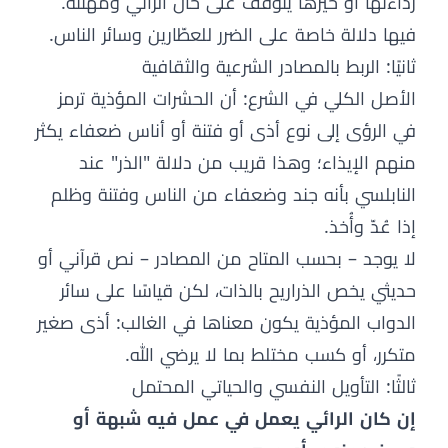
رداءتها أو خيرها يتوقف على حال الرائي ومهنته.
فيها دلالة خاصة على الضرر للعطّارين وسائر الناس.
ثانيًا: الربط بالمصادر الشرعية والثقافية
الأصل الكلي في الشرع: أن الحشرات المؤذية ترمز
في الرؤى إلى نوع أذى أو فتنة أو أناس ضعفاء يكثر
منهم الإيذاء؛ وهذا قريب من دلالة "الذر" عند
النابلسي بأنه جند وضعفاء من الناس وفتنة وظلم
إذا عُدّ وأُخذ.
لا يوجد – بحسب المتاح من المصادر – نص قرآني أو
حديثي يخص الذراريح بالذات، لكن قياسًا على سائر
الدواب المؤذية يكون معناها في الغالب: أذى صغير
متكرر، أو كسب مختلط بما لا يرضي الله.
ثالثًا: التأويل النفسي والحياتي المحتمل
إن كان الرائي يعمل في عمل فيه شبهة أو