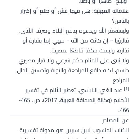
"وسِخ" ظاهرًا أو باطنًا.
علاقاته المهنية: هل فيها غش أو ظلم أو إضرار
بالناس؟
وليستغفر الله ويدعوه بدفع البلاء وصرف الأذى،
فالرؤيا – إن كانت من الله – فهي إما بشارة أو
نذارة، وليست حكمًا قاطعًا بمصيبة.
ولا يُبنى على المنام حكم شرعي ولا قرار مصيري
حاسم، لكنه دافع للمراجعة والتوبة وتحسين الحال.
المراجع
[1]
عبد الغني النابلسي، تعطير الأنام في تفسير
الأحلام (وكالة الصحافة العربية، 2017)، ص. 465-
466.
عن المصادر
الكتاب المنسوب لابن سيرين هو مدونة تفسيرية