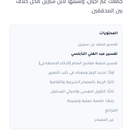
جُمعت عبر أجيال، ونسبتها لابن سيرين محل خلاف
بين المحققين.
المحتويات
تفسير محمد بن سيرين
تفسير عبد الغني النابلسي
تفسير منصة مفاتيح المنام (الذكاء الاصطناعي)
أولًا: تحديد الرمز ومعناه في كتب التعبير
ثانيًا: الربط بالمصادر الشرعية والثقافية
ثالثًا: التأويل النفسي والحياتي المحتمل
رابعًا: خلاصة عملية ونصيحة
المراجع
عن المصادر