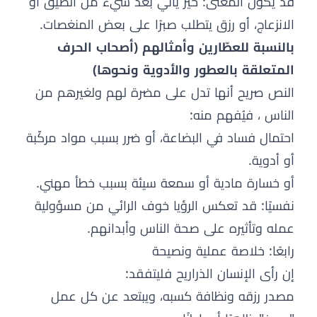
قد يكون المعنى: خير يأتي بعد شيء من الضيق أو
الانزعاج، أو رزق يتطلب صبرًا على بعض المنغصات.
بالنسبة للعطّارين وأمثالهم (أصحاب الحرف
المتعلقة بالعطور والأدوية ونحوها)
النص صريح أنها تدل على مضرة لهم ولغيرهم من
الناس ، فيُفهم منه:
احتمال فساد في البضاعة، أو ضرر بسبب مواد مركّبة
أو أدوية.
أو خسارة مادية أو سمعة سيئة بسبب خطأ مهني.
نفسيًا: قد تعكس الرؤيا خوف الرائي من مسؤولية
عمله وتأثيره على صحة الناس وأبدانهم.
رابعًا: خلاصة عملية ونصيحة
إن رأى الإنسان الذراريح فليتفقد:
مصدر رزقه ونظافة كسبه، ويبتعد عن كل عمل