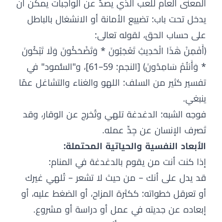
المعنى العام للعب الذي يصدّ عن الواجبات يمكن أن
يدخل تحت باب: تضييع الأمانة أو الانشغال بالباطل
على حساب الحق، لقوله تعالى:
﴿أَفَمِنْ هَٰذَا الْحَدِيثِ تَعْجَبُونَ * وَتَضْحَكُونَ وَلَا تَبْكُونَ
* وَأَنتُمْ سَامِدُونَ﴾ [النجم: 59–61]، و"السُّمود" في
تفسير كثير من السلف: اللهو والغناء والتشاغل عمّا
ينبغي.
فوجه الشبه: الدغدغة تلهي وتُخرج عن الوقار، وقد
تَصرف الإنسان عن جِدِّ عمله.
الأبعاد النفسية والحياتية المحتملة:
إذا كنت أنت من يقوم بالدغدغة في المنام:
قد يدل على أنك – من حيث لا تشعر – تُلهي غيرك
أو تعرقل خطواته: ككثرة المزاح، أو الضغط عليه، أو
إبعاده عن جديته في عمل أو دراسة أو مشروع.