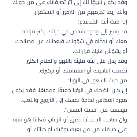
وقد يكون تنبيهًا لك إلى أثر تصرفاتك على من حولك،
وأنك ربما تحرمهم من التركيز أو الاستقرار.
إذا كنت أنت المُدغدَغ:
قد يشير إلى وجود شخص في حياتك يكثر مزاحه
معك أو تدخّله في شؤونك، فيعطلك عن مصالحك
أو يشوّش عليك قراراتك.
وقد يدل على بيئة مليئة باللهو والكلام الكثير،
تُضعف إنتاجيتك أو استقامتك أو تركيزك.
من حيث الشعور في الرؤيا:
إن كان الضحك في الرؤيا خفيفًا وممتعًا، فقد يكون
مجرد انعكاس لحاجة نفسك إلى الترويح واللعب،
فيُحسب من "حديث النفس".
وإن صاحب الدغدغة ضيق أو انزعاج، فغالبًا هو تنبيه
على ضيقك من من يعبث بوقتك أو حياتك أو