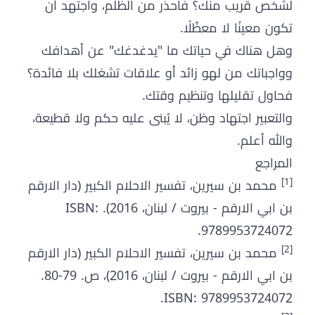
لشخص قريب منك؟ فاحذر من الظلم، واجتهد أن
تكون معينًا لا معطِّلًا.
وهل هناك في حياتك ما "يدغدغك" عن أهدافك
وواجباتك من لهو زائد أو علاقات تشغلك بلا فائدة؟
فحاول تقليلها وتنظيم وقتك.
والتعبير اجتهاد وظن، لا يُبنى عليه حكم ولا قطيعة،
والله أعلم.
المراجع
[1]
محمد بن سيرين، تفسير الاحلام الكبير (دار الارقم
بن ابي الارقم - بيروت / لبنان، 2016). ISBN:
9789953724072.
[2]
محمد بن سيرين، تفسير الاحلام الكبير (دار الارقم
بن ابي الارقم - بيروت / لبنان، 2016)، ص. 79-80.
ISBN: 9789953724072.