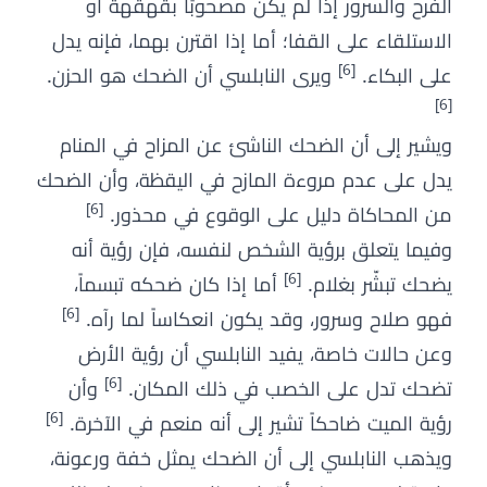
الفرح والسرور إذا لم يكن مصحوبًا بقهقهة أو
الاستلقاء على القفا؛ أما إذا اقترن بهما، فإنه يدل
[6]
على البكاء.
ويرى النابلسي أن الضحك هو الحزن.
[6]
ويشير إلى أن الضحك الناشئ عن المزاح في المنام
يدل على عدم مروءة المازح في اليقظة، وأن الضحك
[6]
من المحاكاة دليل على الوقوع في محذور.
وفيما يتعلق برؤية الشخص لنفسه، فإن رؤية أنه
[6]
يضحك تبشّر بغلام.
أما إذا كان ضحكه تبسماً،
[6]
فهو صلاح وسرور، وقد يكون انعكاساً لما رآه.
وعن حالات خاصة، يفيد النابلسي أن رؤية الأرض
[6]
تضحك تدل على الخصب في ذلك المكان.
وأن
[6]
رؤية الميت ضاحكاً تشير إلى أنه منعم في الآخرة.
ويذهب النابلسي إلى أن الضحك يمثل خفة ورعونة،