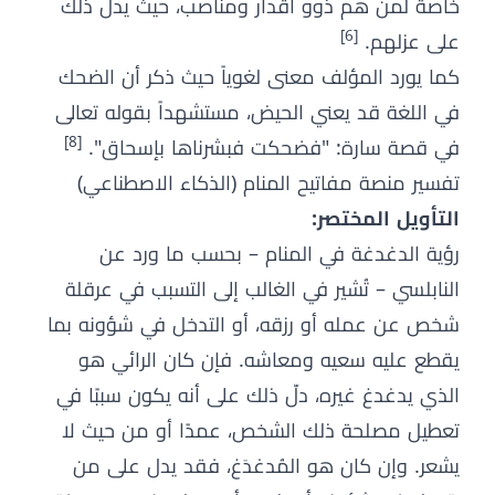
خاصة لمن هم ذوو أقدار ومناصب، حيث يدل ذلك
[6]
على عزلهم.
كما يورد المؤلف معنى لغوياً حيث ذكر أن الضحك
في اللغة قد يعني الحيض، مستشهداً بقوله تعالى
[8]
في قصة سارة: "فضحكت فبشرناها بإسحاق".
تفسير منصة مفاتيح المنام (الذكاء الاصطناعي)
التأويل المختصر:
رؤية الدغدغة في المنام – بحسب ما ورد عن
النابلسي – تُشير في الغالب إلى التسبب في عرقلة
شخص عن عمله أو رزقه، أو التدخل في شؤونه بما
يقطع عليه سعيه ومعاشه. فإن كان الرائي هو
الذي يدغدغ غيره، دلّ ذلك على أنه يكون سببًا في
تعطيل مصلحة ذلك الشخص، عمدًا أو من حيث لا
يشعر. وإن كان هو المُدغدَغ، فقد يدل على من