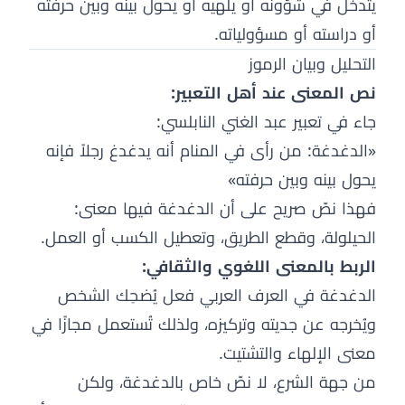
يتدخل في شؤونه أو يلهيه أو يحول بينه وبين حرفته
أو دراسته أو مسؤولياته.
التحليل وبيان الرموز
نص المعنى عند أهل التعبير:
جاء في تعبير عبد الغني النابلسي:
«الدغدغة: من رأى في المنام أنه يدغدغ رجلاً فإنه
يحول بينه وبين حرفته»
فهذا نصّ صريح على أن الدغدغة فيها معنى:
الحيلولة، وقطع الطريق، وتعطيل الكسب أو العمل.
الربط بالمعنى اللغوي والثقافي:
الدغدغة في العرف العربي فعل يُضحِك الشخص
ويُخرجه عن جديته وتركيزه، ولذلك تُستعمل مجازًا في
معنى الإلهاء والتشتيت.
من جهة الشرع، لا نصّ خاص بالدغدغة، ولكن