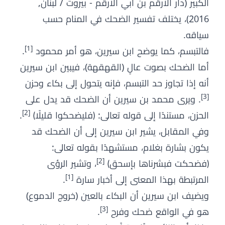
الكبير (دار الارقم بن ابي الارقم - بيروت / لبنان,
2016)، يختلف تفسير الضحك في المنام حسب
سياقه.
[1]
فالتبسم، كما يوضح ابن سيرين، هو أمر محمود
.
أما الضحك بصوت عالٍ (القهقهة)، فيبين ابن سيرين
أنه إذا تجاوز حد التبسم، فإنه يتحول إلى بكاء وحزن
[3]
. ويرى محمد بن سيرين أن الضحك قد يدل على
[2]
الحزن، مستندًا إلى قوله تعالى: ﴿فليضحكوا قليلًا﴾
.
وفي المقابل، يشير ابن سيرين إلى أن الضحك قد
يكون بشارة بغلام، مستشهدًا بقوله تعالى:
[2]
﴿فضحكت فبشرناها بإسحق﴾
، وتشير الرؤى
[1]
المرتبطة بهذا المعنى إلى أخبار سارة
.
ويضيف ابن سيرين أن البكاء بالعين (خروج الدموع)
[3]
هو في الواقع ضحك وفرح
.