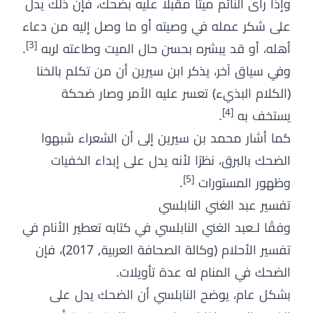
وإذا رأى النائم ميتًا مقبلًا عليه بضحك، فإن ذلك يدل
على شكر عمله في وصيته أو ما وصل إليه من دعاء
[3]
أهله، أو قد يبشره بحسن حال الميت وطاعته لربه
.
وفي سياق آخر، يذكر ابن سيرين أن من تكلم بالخنا
(الكلام البذيء) تعسر عليه الأمر وصار ضحكة
[4]
يستخف به
.
كما أشار محمد بن سيرين إلى أن الشعراء شبهوا
الضحك بالبرق، نظرًا لأنه يدل على إبداء الخفيات
[5]
وظهور المستورات
.
تفسير عبد الغني النابلسي
وفقًا لـعبد الغني النابلسي في كتابه تعطير الأنام في
تفسير الأحلام (وكالة الصحافة العربية, 2017)، فإن
الضحك في المنام له عدة تأويلات.
بشكل عام، يوضح النابلسي أن الضحك يدل على