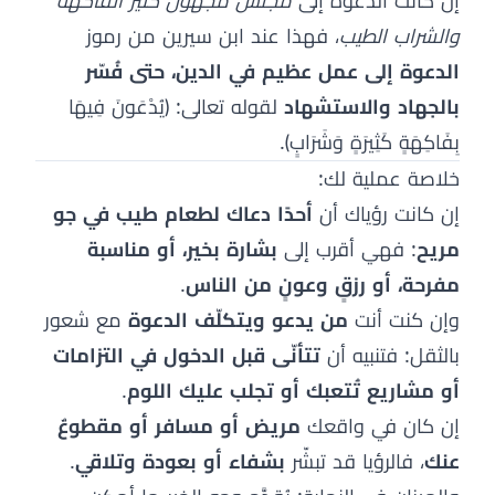
إن كانت الدعوة إلى
مجلس مجهول كثير الفاكهة
والشراب الطيب
، فهذا عند ابن سيرين من رموز
الدعوة إلى عمل عظيم في الدين، حتى فُسّر
بالجهاد والاستشهاد
لقوله تعالى: ﴿يُدْعَونَ فِيهَا
بِفَاكِهَةٍ كَثِيرَةٍ وَشَرَابٍ﴾.
خلاصة عملية لك:
إن كانت رؤياك أن
أحدًا دعاك لطعام طيب في جو
مريح
: فهي أقرب إلى
بشارة بخير، أو مناسبة
مفرحة، أو رزقٍ وعونٍ من الناس
.
وإن كنت أنت
من يدعو ويتكلّف الدعوة
مع شعور
بالثقل: فتنبيه أن
تتأنّى قبل الدخول في التزامات
أو مشاريع تُتعبك أو تجلب عليك اللوم
.
إن كان في واقعك
مريض أو مسافر أو مقطوعٌ
عنك
، فالرؤيا قد تبشّر
بشفاء أو بعودة وتلاقي
.