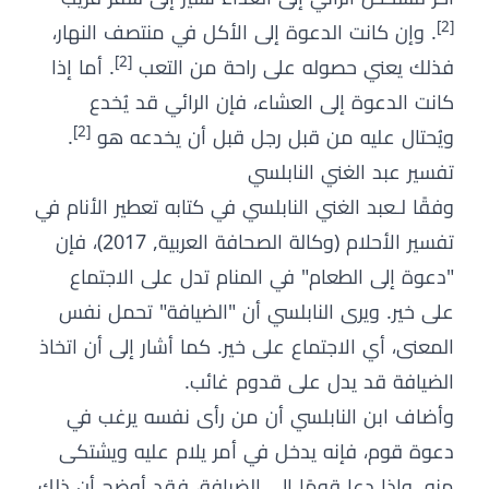
[2]
. وإن كانت الدعوة إلى الأكل في منتصف النهار،
[2]
فذلك يعني حصوله على راحة من التعب
. أما إذا
كانت الدعوة إلى العشاء، فإن الرائي قد يُخدع
[2]
ويُحتال عليه من قبل رجل قبل أن يخدعه هو
.
تفسير عبد الغني النابلسي
وفقًا لـعبد الغني النابلسي في كتابه تعطير الأنام في
تفسير الأحلام (وكالة الصحافة العربية, 2017)، فإن
"دعوة إلى الطعام" في المنام تدل على الاجتماع
على خير. ويرى النابلسي أن "الضيافة" تحمل نفس
المعنى، أي الاجتماع على خير. كما أشار إلى أن اتخاذ
الضيافة قد يدل على قدوم غائب.
وأضاف ابن النابلسي أن من رأى نفسه يرغب في
دعوة قوم، فإنه يدخل في أمر يلام عليه ويشتكى
منه. وإذا دعا قومًا إلى الضيافة، فقد أوضح أن ذلك