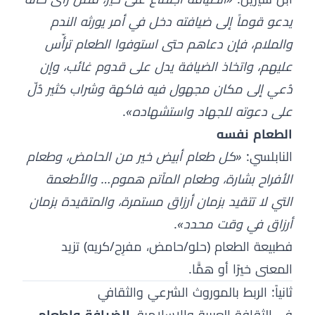
يدعو قوماً إلى ضيافته دخل في أمر يورثه الندم
والملام، فإن دعاهم حتى استوفوا الطعام ترأّس
عليهم، واتخاذ الضيافة يدل على قدوم غائب، وإن
دُعي إلى مكان مجهول فيه فاكهة وشراب كثير دُلّ
على دعوته للجهاد واستشهاده»
.
الطعام نفسه
النابلسي:
«كل طعام أبيض خير من الحامض، وطعام
الأفراح بشارة، وطعام المآتم هموم… والأطعمة
التي لا تتقيد بزمان أرزاق مستمرة، والمتقيدة بزمان
أرزاق في وقت محدد»
.
فطبيعة الطعام (حلو/حامض، مفرِح/كريه) تزيد
المعنى خيرًا أو همًّا.
ثانياً: الربط بالموروث الشرعي والثقافي
في الثقافة العربية والإسلامية،
الضيافة وإطعام