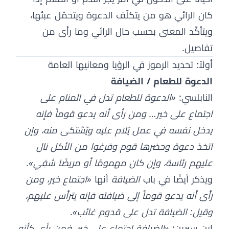
كان الرائي هو من يتكلّف الدعوة ويتحمّل عبئها،
ويتأكّد المعنى بحسب حال الرائي وما رأى من
تفاصيل.
أولاً: تحديد الرموز في الرؤيا ومعانيها العامة
الدعوة للطعام / الضيافة
النابلسي:
«الدعوة للطعام تدل في المنام على
اجتماع على خير… ومن رأى أنه يدعو قوماً فإنه
يدخل نفسه في عمل يُلام عليه ويُشتكى منه، وإن
اتخذ دعوة وحضرها قوم وفرغوا من الأكل نال
عليهم رئاسة، وإن كان مهمومًا أو مريضًا شفِي»
.
ويذكر أيضًا في باب
الضيافة
أنها
«اجتماع خير، ومن
رأى أنه يدعو قوماً إلى ضيافته فإنه يترأس عليهم،
وقيل: الضيافة تدل على قدوم غائب»
.
ابن سيرين:
«الضيافة اجتماع على خير، فمن رأى كأنه