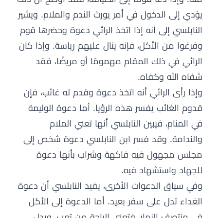
يؤدي إلى الدخول في أمر يورث الندم والملام. ويشير
النابلسي إلى أنه إذا اتخذ الرائي دعوة وحضرها قوم
وفرغوا من الأكل، فإنه ينال عليهم رياسة. وإذا كان
الرائي في ذلك المقام مهمومًا أو مريضًا، فقد
شفاه الله وكفاه.
وإذا رأى الرائي أنه اتخذ دعوة وقدم له غائب، فإن
قدوم الغائب يفسر هذه الرؤيا. أما دعوة الوليمة
في المنام، فيبين النابلسي أنها تعني الملام
والندامة. وقد فسر ابن النابلسي دعوة شخص إلى
مجلس مجهول فيه فاكهة وشراب بأنها دعوة
للجهاد واستشهاد فيه.
وفي سياق الدعوات الأخرى، يفيد النابلسي أن دعوة
الغداء تدل على سفر بعيد. أما الدعوة إلى الأكل
في منتصف النهار، فتعني الراحة من تعب. ويدل