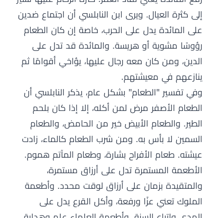
إلى كثرة العيال. ويرى ابن النابلسي أن اجتماع ضدين
على المائدة يدل على الحرب، خاصة إن كان الطعام
رؤوسًا مشوية أو هريسة. والمائدة قد تدل على
الدين، ومن كان معه رجال عليها، يؤاخي أقوامًا ثم
ينازعهم في معيشتهم.
وفي تفسير "الطعام" بشكل عام، يذكر النابلسي أن
الطعام الأصفر مرض لمن أكله، إلا إذا كان بلحم
الطير. والطعام الأبيض خير من الحامض، والطعام
السمين لا بأس به. ومن شرب الطعام كالماء، زادت
عيشته. طعام الأفراح بشارة، وطعام المآتم هموم.
الأطعمة المستمرة تدل على أرزاق مستمرة،
والمتقيدة بزمان على أرزاق لوقت محدد. وأطعمة
الملوك تعني عزًا ورفعة، وأكل القرع يدل على
الهدى واتباع السنة. وأطعمة العلماء علم وهداية