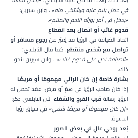
بعد ذلك، وهذا ما نَصَّ عليه النابلسي:
«يدخل نفسه
في عمل يلام عليه ويشتكى منه»
، وابن سيرين:
«يدخل في أمر يورثه الندم والملام»
.
قدوم غائب أو اتصال بعد انقطاع
اتخاذ الضيافة في الرؤيا قد يُعبَّر عن
رجوع مسافر أو
تواصل مع شخص منقطع
، كما قال النابلسي:
«الضيافة تدل على قدوم غائب»
، وابن سيرين بنحو
ذلك.
بشارة خاصة إن كان الرائي مهمومًا أو مريضًا
إذا كان صاحب الرؤيا في همّ أو مرض، فقد تحمل له
الرؤيا رسالة
قرب الفرج والشفاء
، لأن النابلسي ذكر:
«إن كان مهمومًا أو مريضًا شفِي»
في سياق رؤيا
الدعوة.
بُعد روحي عالٍ في بعض الصور