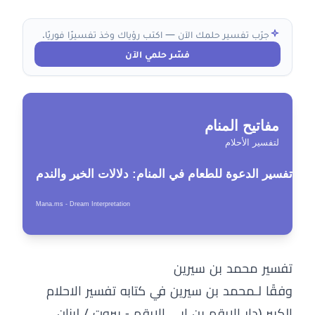
جرّب تفسير حلمك الآن — اكتب رؤياك وخذ تفسيرًا فوريًا.
فسّر حلمي الآن
تفسير محمد بن سيرين
وفقًا لـمحمد بن سيرين في كتابه تفسير الاحلام
الكبير (دار الارقم بن ابي الارقم - بيروت / لبنان,