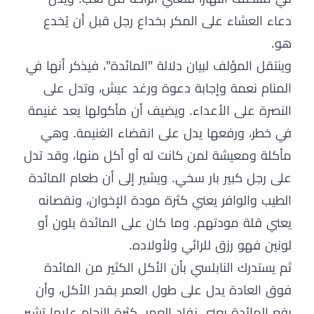
دعاء العشاء على المكر بخداع رجل قبل أن يُخدع
هو.
وينتقل المؤلف لبيان دلالة "المائدة"، فيذكر أنها في
المنام نعمة وإجابة دعوة ورغد عيش، وتدل على
النصرة على الأعداء. ويضيف أن مأكولها يعد غنيمة
في خطر، ورفعها يدل على انقضاء الغنيمة. وهي
مأكلة ومعيشة لمن كانت له أو أكل منها، وقد تدل
على رجل كبير بار سخي. ويشير إلى أن طعام المائدة
الطيب والوافر يعني كثرة مودة الإخوان، ونقصانه
يعني قلة مودتهم. وما كان على المائدة بلون أو
لونين فهو رزق للرائي ولأولاده.
ثم يستدرك النابلسي بأن الأكل الكثير من المائدة
فوق العادة يدل على طول العمر بقدر الأكل، وأن
رفع المائدة يعني نفاد العمر. كثرة الزحام عليها تشير