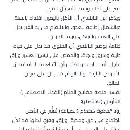
صبر على أكله وحمد الله، نال الفرج.
ويذكر ابن النابلسي أن الأكل باليمين اقتداء بالسنة،
وبالشمال إطاعة للعدو. والالتقام من يد الغير يدل
على العفة والتوكل، وربما المرض.
ختاماً، يوضح النابلسي أن الحلوى قد تدل على حياة
طيبة وسرور ونجاة. والحمص على تيسير العسير ورزق
عاجل، أو دمار وموعظة. وأن الأطعمة الحامضة تزيد
الأمراض الباردة، والفالوذج قد يدل على مرض
الفالج.
تفسير منصة مفاتيح المنام (الذكاء الاصطناعي)
التأويل (باختصار):
رؤيا
الدعوة للطعام
(الضيافة) تُبشِّر في الأصل
باجتماع على خيرٍ، ومحبة، ورزقٍ، وفرج، لكنها قد تدلّ
أحيانًا على الدخول في أمر يجرّ الندم أو الملام إذا