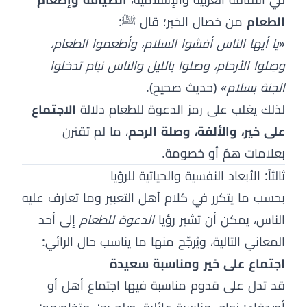
الطعام
من خصال الخير؛ قال ﷺ:
«يا أيها الناس أفشوا السلام، وأطعموا الطعام،
وصِلوا الأرحام، وصلوا بالليل والناس نيام تدخلوا
الجنة بسلام»
(حديث صحيح).
لذلك يغلب على رمز الدعوة للطعام دلالة
الاجتماع
على خير، والألفة، وصلة الرحم
، ما لم تقترن
بعلامات همّ أو خصومة.
ثالثاً: الأبعاد النفسية والحياتية للرؤيا
بحسب ما يتكرر في كلام أهل التعبير وما تعارف عليه
الناس، يمكن أن تشير رؤيا
الدعوة للطعام
إلى أحد
المعاني التالية، ويُرجّح منها ما يناسب حال الرائي:
اجتماع على خير ومناسبة سعيدة
قد تدل على قدوم مناسبة فيها اجتماع أهل أو