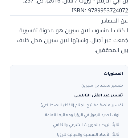
بن ابي الارقم - بيروت / لبنان، 2016)، ص. 257.
ISBN: 9789953724072.
عن المصادر
الكتاب المنسوب لابن سيرين هو مدونة تفسيرية
جُمعت عبر أجيال، ونسبتها لابن سيرين محل خلاف
بين المحققين.
المحتويات
تفسير محمد بن سيرين
تفسير عبد الغني النابلسي
تفسير منصة مفاتيح المنام (الذكاء الاصطناعي)
أولاً: تحديد الرموز في الرؤيا ومعانيها العامة
ثانياً: الربط بالموروث الشرعي والثقافي
ثالثاً: الأبعاد النفسية والحياتية للرؤيا