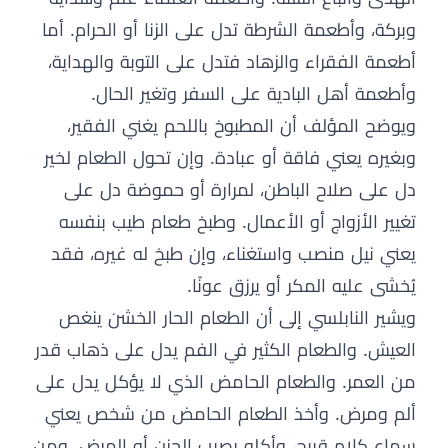
وبركة، وأطعمة الشرطة تدل على الزنا أو الحرام. أما
أطعمة الفقراء والزهاد فتدل على التوبة والهداية،
وأطعمة أهل البادية على السفر وتغير الحال.
ويوضح المؤلف أن المطبوخ باللحم يغني الفقير،
وبغيره يعني فاقة أو عبادة. وإن تحول الطعام لخير
دل على صلاح الباطن، لمرارة أو حموضة دل على
تغيير الأزواج أو الأعمال. وطبخ طعام طيب بنفسه
يعني نيل منصب واستغناء، وإن طبخ له غيره، فقد
يُخشى عليه المكر أو يرزق عونًا.
ويشير النابلسي إلى أن الطعام الحار الخشن ينغص
العيش. والطعام الكثير في الفم يدل على ذهاب قدر
من العمر. والطعام الحامض الذي لا يؤكل يدل على
ألم ومرض. وأخذ الطعام الحامض من شخص يعني
سماع كلام قبيح، وأكله يصيب الحزن أو المرض. ومن