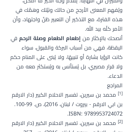
والميزان في النهاية: يُقدَّم وجه الخير ما أمكن،
ويُفهم المعنى الأرجح من حالك ونيّتك وهمّك في
هذه الفترة، مع التذكير أن التعبير ظنّ واجتهاد، وأن
الأمر كلّه بيد الله.
أنصحك بالإكثار من
إطعام الطعام وصلة الرحم
في
اليقظة، فهي من أسباب البركة والقبول، سواء
كانت الرؤيا بشارة أو تنبيهًا، ولا يُبنى على المنام حكم
ولا قرار مصيري، بل يُستأنس به ويُستكثر معه من
الدعاء.
المراجع
[1]
محمد بن سيرين، تفسير الاحلام الكبير (دار الارقم
بن ابي الارقم - بيروت / لبنان، 2016)، ص. 99-100.
ISBN: 9789953724072.
[2]
محمد بن سيرين، تفسير الاحلام الكبير (دار الارقم