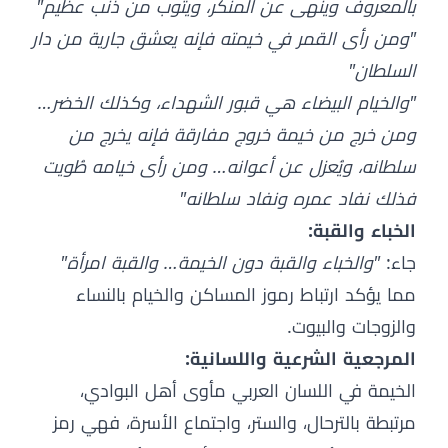
بالمعروف وينهى عن المنكر، ويتوب من ذنب عظيم"
"ومن رأى القمر في خيمته فإنه يعشق جارية من دار
السلطان"
"والخيام البيضاء هي قبور الشهداء، وكذلك الخضر…
ومن خرج من خيمة خروج مفارقة فإنه يخرج من
سلطانه، ويُعزل عن أعوانه… ومن رأى خيامه طُويت
فذلك نفاد عمره ونفاد سلطانه"
الخباء والقبة:
جاء:
"والخباء والقبة دون الخيمة… والقبة امرأة"
مما يؤكد ارتباط رموز المساكن والخيام بالنساء
والزوجات والبيوت.
المرجعية الشرعية واللسانية:
الخيمة في اللسان العربي مأوى أهل البوادي،
مرتبطة بالترحال، والستر، واجتماع الأسرة، فهي رمز