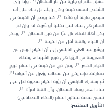
[1]
عشق غلام أو جارية من دار السلطان
. وإذا رأى
الشخص لنفسه خيمة وكان راجلًا، دل ذلك على أنه
[1]
سيصبح فارسًا أو قائدًا
. كما يوضح أن الخيمة في
المنام هي ملك لمن دخلها أو ضُربت له، وإن لم
[1]
يكن أهلًا للملك نال عزًا من قبل السلطان
. ويذكر
[1]
أن الخباء والقبة أقل من الخيمة
.
ويشير عبد الغني النابلسي إلى أن الخيام البيض غير
المعروفة في الرؤيا هي قبور الشهداء، وكذلك
[1]
الخيام الخضر
. ومن خرج من خيمة في المنام خروج
[1]
مفارقة، فإنه يخرج من سلطانه ويُعزل عن أعوانه
.
ثم يستدرك النابلسي أن رؤية الخيام مطوية تدل على
[2]
نفاذ العمر ونفاذ السلطان، وأن القبة امرأة
.
تفسير منصة مفاتيح المنام (الذكاء الاصطناعي)
التأويل المختصر: