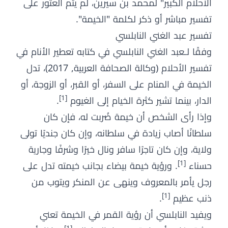
الأحلام الكبير" لمحمد بن سيرين، لم يتم العثور على
تفسير مباشر أو ذكر لكلمة "الخيمة".
تفسير عبد الغني النابلسي
وفقًا لـعبد الغني النابلسي في كتابه تعطير الأنام في
تفسير الأحلام (وكالة الصحافة العربية, 2017)، تدل
الخيمة في المنام على السفر، أو القبر، أو الزوجة، أو
[1]
الدار، بينما تشير كثرة الخيام إلى الغيوم
.
وإذا رأى الشخص أن خيمة ضُربت له، فإن كان
سلطانًا أصاب زيادة في سلطانه، وإن كان جنديًا تولى
ولاية، وإن كان تاجرًا سافر ونال خيرًا وشرفًا وجارية
[1]
حسناء
. ورؤية خيمة بيضاء بجانب خيمته تدل على
رجل يأمر بالمعروف وينهى عن المنكر ويتوب من
[1]
ذنب عظيم
.
ويفيد النابلسي أن رؤية القمر في الخيمة تعني