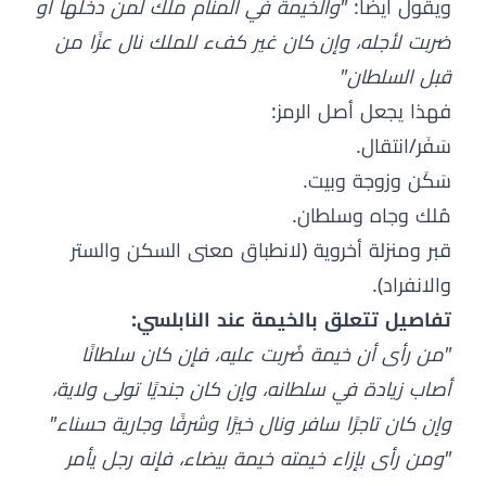
ويقول أيضًا:
"والخيمة في المنام ملك لمن دخلها أو
ضربت لأجله، وإن كان غير كفء للملك نال عزًا من
قبل السلطان"
فهذا يجعل أصل الرمز:
سَفَر/انتقال.
سَكَن وزوجة وبيت.
مُلك وجاه وسلطان.
قبر ومنزلة أخروية (لانطباق معنى السكن والستر
والانفراد).
تفاصيل تتعلق بالخيمة عند النابلسي:
"من رأى أن خيمة ضُربت عليه، فإن كان سلطانًا
أصاب زيادة في سلطانه، وإن كان جنديًا تولى ولاية،
وإن كان تاجرًا سافر ونال خيرًا وشرفًا وجارية حسناء"
"ومن رأى بإزاء خيمته خيمة بيضاء، فإنه رجل يأمر