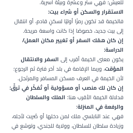
للعيش؛ فهي ستر وعِشرة وبيئة أسرية.
الاستقرار والسكن أو شراء بيت:
فالخيمة قد تكون رمزًا أوليًا لسكنٍ قادم، أو انتقال
إلى بيت جديد، خصوصًا إذا كانت واسعة مريحة.
إن كان همّك السفر أو تغيير مكان العمل/
الدراسة:
يكون معنى الخيمة أقرب إلى
السفر والانتقال
المؤقت
، وربما الإقامة في بلد آخر فترة ثم الرجوع؛
لأن الخيمة في العرف مسكن المسافر والمرتَحِل.
إن كان لك منصب أو مسؤولية أو تُفكّر في ترقٍّ:
فدلالة الخيمة الأقرب هنا:
الملك والسلطان
والرفعة في المنزلة
؛
فهي عند النابلسي ملك لمن دخلها أو ضُربت لأجله،
وزيادة سلطان للسلطان، وولاية للجندي، وتوسّع في