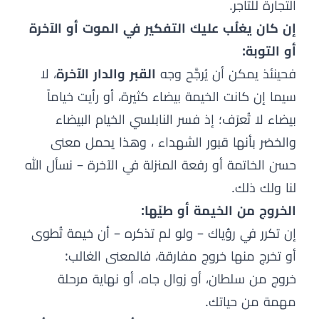
التجارة للتاجر.
إن كان يغلُب عليك التفكير في الموت أو الآخرة
أو التوبة:
فحينئذ يمكن أن يُرجَّح وجه
القبر والدار الآخرة
، لا
سيما إن كانت الخيمة بيضاء كثيرة، أو رأيت خياماً
بيضاء لا تُعرَف؛ إذ فسر النابلسي الخيام البيضاء
والخضر بأنها قبور الشهداء ، وهذا يحمل معنى
حسن الخاتمة أو رفعة المنزلة في الآخرة – نسأل الله
لنا ولك ذلك.
الخروج من الخيمة أو طيّها:
إن تكرر في رؤياك – ولو لم تذكره – أن خيمة تُطوى
أو تخرج منها خروج مفارقة، فالمعنى الغالب:
خروج من سلطان، أو زوال جاه، أو نهاية مرحلة
مهمة من حياتك.