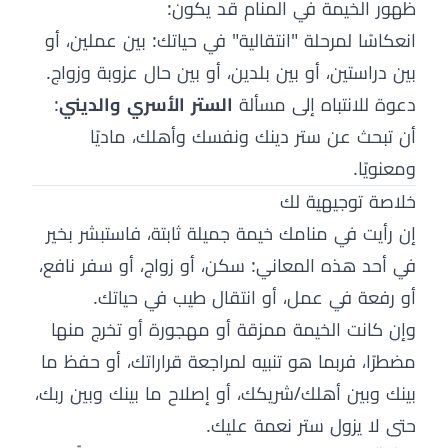
ظهور الخيمة في المنام قد يكون:
انعكاسًا لمرحلة "انتقالية" في حياتك: بين عملين، أو
بين دراستين، أو بين بلدين، أو بين حال عزوبة وزواج.
دعوة للانتباه إلى مسألة
الستر الأسري والديني
:
أن تبحث عن ستر دينك ونفسك وأهلك، ماديًا
ومعنويًا.
خلاصة توجيهية لك
إن رأيت في منامك خيمة جميلة ثابتة، فاستبشر بخير
في أحد هذه المعاني: سكن، أو زواج، أو سفر نافع،
أو رفعة في عمل، أو انتقال طيب في حياتك.
وإن كانت الخيمة ممزقة أو مهجورة أو تخرج منها
مضطرًا، فربما هو تنبيه لمراجعة قراراتك، أو حفظ ما
بينك وبين أهلك/شريكك، أو إصلاح ما بينك وبين ربك،
حتى لا يزول ستر نعمة عليك.