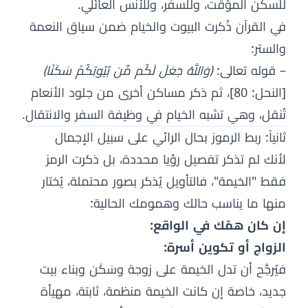
للسكن المؤقت، وللسفر، وللأنس العائلي.
في القرآن ذُكرت البيوت والخيام ضمن سياق النعمة
والستر:
– قوله تعالى:
﴿وَاللَّهُ جَعَلَ لَكُم مِّن بُيُوتِكُمْ سَكَنًا﴾
[النحل: 80]، ثم ذكر مساكن أخرى من جلود الأنعام
تُنقل، وهي تشبه الخيام في وظيفة السفر والانتقال.
ثانياً: ربط الرموز بحال الرائي على سبيل الإجمال
لأنك لم تذكر تفصيل رؤيا محددة، بل ذكرت الرمز
فقط "الخيمة"، فالتأويل يُذكر بصور محتملة، يُختار
منها ما يناسب حالك وهمومك الحالية:
إن كان همّك في الواقع:
الزواج أو تكوين أسرة:
فيُرجَّح أن تدل الخيمة على زوجة وسَكَن وبناء بيت
جديد، خاصة إن كانت الخيمة منظمة، ثابتة، مهيأة