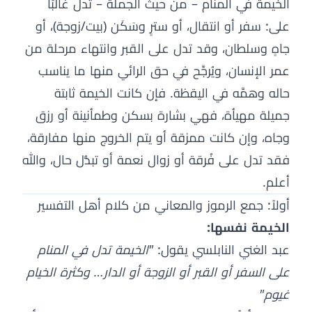
الخيمة في المنام – من حيث الجملة – تدل غالبًا
على: سفر أو انتقال، أو سترٍ وسَكَن (بيت/زوجة)، أو
جاهٍ وسلطان، وقد تدل على القبر وانتهاء مرحلة من
عمر الإنسان، ويُرجَّح في حق الرائي منها ما يناسب
حاله وهمَّه في اليقظة. فإن كانت الخيمة ثابتة
جميلة مهيأة، فهي بشارة بسكن وطمأنينة أو رزق
وجاه، وإن كانت ممزقة أو يتم الخروج منها مفارقة،
فقد تدل على فُرقة أو زوال نعمة أو تبدُّل حال، والله
أعلم.
أولاً: جمع الرموز والمعاني من كلام أهل التفسير
الخيمة نفسها:
عبد الغني النابلسي يقول:
"الخيمة تدل في المنام
على السفر أو القبر أو الزوجة أو الدار… وكثرة الخيام
غيوم"