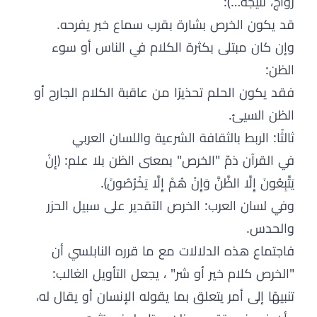
زواج، نتيجة…):
قد يكون الخرص بشارة بقرب سماع خبر يفرحه.
وإن كان مبتلى بكثرة الكلام في الناس أو سوء
الظن:
فقد يكون الحلم تحذيرًا من عاقبة الكلام الجارح أو
الظن السيئ.
ثالثًا: الربط بالثقافة الشرعية واللسان العربي
في القرآن ذمّ "الخرص" بمعنى الظن بلا علم: ﴿إِنْ
يَتَّبِعُونَ إِلَّا الظَّنَّ وَإِنْ هُمْ إِلَّا يَخْرُصُونَ﴾.
وفي لسان العرب: الخرص التقدير على سبيل الحزر
والحدس.
فاجتماع هذه الدلالات مع ما قرره النابلسي أن
"الخرص كلام خير أو شر" ، يجعل التأويل الغالب:
تنبيهًا إلى أمر يتعلق بما يقوله الإنسان أو يقال له،