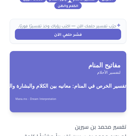
الكلام والظن
جرّب تفسير حلمك الآن — اكتب رؤياك وخذ تفسيرًا فوريًا.
فسّر حلمي الآن
تفسير محمد بن سيرين