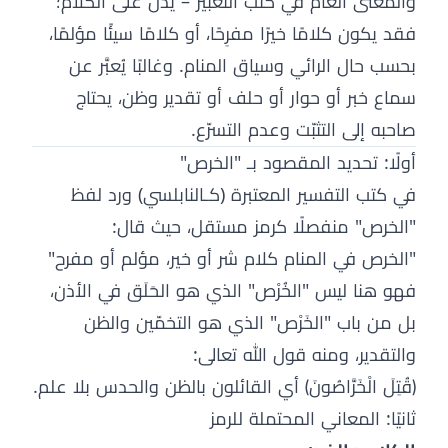
والمعنى العام في كتب التعبير – يدل على الكلام؛
فقد يكون كلامًا خيرًا مفرِحًا، أو كلامًا سيئًا مؤلمًا،
بحسب حال الرائي وسياق المنام. وغالبًا يُعبَّر عن
سماع خبر أو حوار أو حلف أو تقدير وظن، يحتاج
صاحبه إلى التثبّت وعدم التسرّع.
أولًا: تحديد المقصود بـ "الخرص"
في كتب التفسير المعتبرة (كـالنابلسي) ورد لفظ
"الخرص" منفصلًا كرمز مستقل، حيث قال:
"الخرص في المنام كلام شر أو خير، مؤلم أو مفرح"
فهو هنا ليس "الخُرْص" الذي هو الحَلَق في الأذن،
بل من باب "الخَرْص" الذي هو التخمّين والظن
والتقدير، ومنه قول الله تعالى:
﴿قُتِلَ الْخَرَّاصُونَ﴾ أي القائلون بالظن والحدس بلا علم.
ثانيًا: المعاني المحتملة للرمز