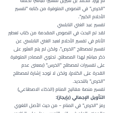
لم يورد محمد بن سيرين تفسيراً مباشراً لكلمة
"الخرص" في النصوص المتوفرة من كتابه "تفسير
الأحلام الكبير".
تفسير عبد الغني النابلسي
لقد تم البحث في النصوص المقدمة من كتاب تعطير
الأنام في تفسير الأحلام لعبد الغني النابلسي عن
تفسير لمصطلح "الخرص"، ولكن لم يتم العثور على
ذكر مباشر لهذا المصطلح. تحتوي المصادر المتوفرة
على تفسيرات لمصطلح "الخرس" (بمعنى عدم
القدرة على الكلام)، ولكن لا توجد إشارة لمصطلح
"الخرص" بالتحديد.
تفسير منصة مفاتيح المنام (الذكاء الاصطناعي)
التأويل الإجمالي (بإيجاز):
رمز "الخرص" في المنام – من حيث الأصل اللغوي