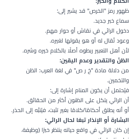
الكلام والخبر:
ظهور رمز "الخرص" قد يشير إلى:
سماع خبر جديد.
دخول الرائي في نقاش أو حوار مهم.
وعود تُقال له أو هو يقولها لغيره.
لأن أهل التعبير ربطوه أصلًا بالكلام خيره وشره.
الظنّ والتقدير وعدم اليقين:
من دلالة مادة "خ ر ص" في لغة العرب: الظن
والتخمين.
فيُحتمل أن يكون المنام إشارة إلى:
أن الرائي يتكل على الظنون أكثر من الحقائق.
أو أنه يطلق أحكامًا/كلامًا بغير تثبت، فيُنبَّه إلى الحذر.
البشارة أو الإنذار تبعًا لحال الرائي:
إن كان الرائي في واقع حياته ينتظر خبرًا (وظيفة،