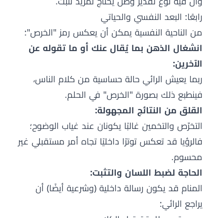
وأن فيه نوع تقدير وظن يحتاج لمزيد تثبت.
رابعًا: البعد النفسي والحياتي
من الناحية النفسية يمكن أن يعكس رمز "الخرص":
انشغال الذهن بما يُقال عنك أو ما تقوله عن
الآخرين:
ربما يعيش الرائي حالة حساسية من كلام الناس،
فينطبع ذلك بصورة "الخرص" في الحلم.
القلق من النتائج المجهولة:
التخرّص والتخمين غالبًا يكونان عند غياب الوضوح؛
فالرؤيا قد تعكس توترًا داخليًا تجاه أمر مستقبلي غير
محسوم.
الحاجة لضبط اللسان والتثبت:
المنام قد يكون رسالة داخلية (وشرعية أيضًا) أن
يراجع الرائي: