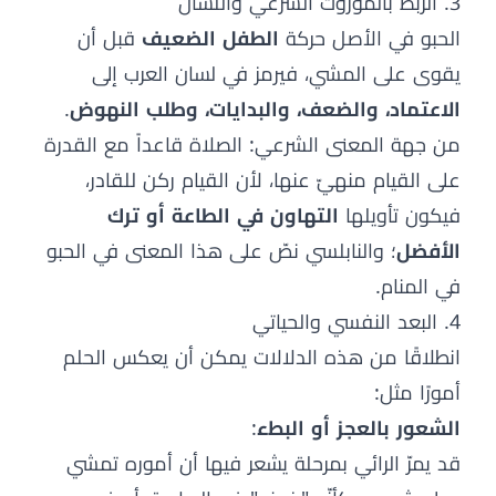
3. الربط بالموروث الشرعي واللسان
الحبو في الأصل حركة
الطفل الضعيف
قبل أن
يقوى على المشي، فيرمز في لسان العرب إلى
الاعتماد، والضعف، والبدايات، وطلب النهوض
.
من جهة المعنى الشرعي: الصلاة قاعداً مع القدرة
على القيام منهيّ عنها، لأن القيام ركن للقادر،
فيكون تأويلها
التهاون في الطاعة أو ترك
الأفضل
؛ والنابلسي نصّ على هذا المعنى في الحبو
في المنام.
4. البعد النفسي والحياتي
انطلاقًا من هذه الدلالات يمكن أن يعكس الحلم
أمورًا مثل:
الشعور بالعجز أو البطء
:
قد يمرّ الرائي بمرحلة يشعر فيها أن أموره تمشي