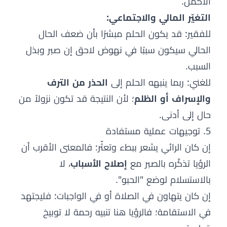
الأكمل.
التغيّر المالي والاجتماعي:
للفقير: قد يكون الحلم مبشرًا بأن ضعف الحال
الحالي سيكون سببًا في نهوض لاحق إن صبر وبذل
السبب.
للغني: ربما ينبهه الحلم إلى
الحذر من الترف
والإسراف أو الظلم
؛ لأن النتيجة قد تكون نزولاً من
حال إلى أدنى.
5. توجيهات عملية مستفادة
إن كان الرائي يشعر ببطء وتعثّر: فالمعنى الأقرب أن
الرؤيا تذكّره بالصبر مع
إصلاح الأسباب
، لا
بالاستسلام لوضع "الحبو".
إن كان يتهاون في الصلاة أو في الواجبات: فليجتهد
في الاستقامة؛ فالرؤيا هنا تنبيه رحمة لا توبيخ