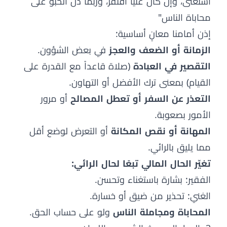
استغنى، وإن كان غنياً افتقر، وربما دلّ الحبو على
محاباة الناس"
إذن أمامنا معانٍ أساسية:
الزمانة أو الضعف والعجز
في بعض الشؤون.
التقصير في العبادة
(صلاة قاعداً مع القدرة على
القيام) بمعنى ترك الأفضل أو التهاون.
التعذر عن السفر أو تعطل المصالح
أو مرور
الأمور بصعوبة.
المهانة أو نقص المكانة
أو التعرض لوضع أقل
مما يليق بالرائي.
تغيّر الحال المالي تبعًا لحال الرائي:
الفقير: بشارة باستغناء وتحسن.
الغني: تحذير من ضيق أو خسارة.
المحاباة ومجاملة الناس
ولو على حساب الحق.