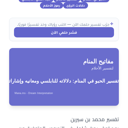
دلالات الرؤى
رموز الأحلام
جرّب تفسير حلمك الآن — اكتب رؤياك وخذ تفسيرًا فوريًا.
فسّر حلمي الآن
تفسير محمد بن سيرين