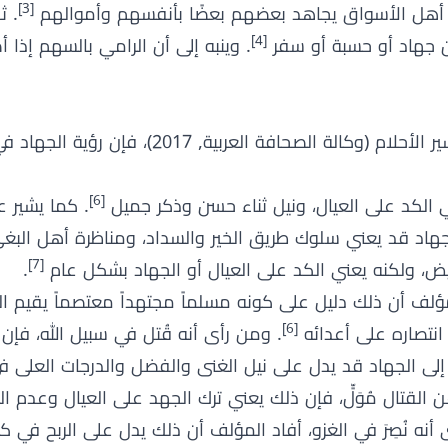
[3]
ن أهل الأسواق يجاهد بعضهم بعضًا بأنفسهم وأموالهم
. ث
[4]
من جهاد أو حسبة أو سفر
. وينبه إلى أن الرامي بالسهم إذا
وفقًا لـعبد الغني النابلسي في كتابه تعطير الأنام في تفسير الأحلام (وكالة الص
[6]
ي الكد على العيال، ونيل ثناء حسن وذكر جميل
. كما يشير ع
لجهاد قد يعني سلوك طريق الخير والسداد، ومناظرة أهل البغ
[7]
ريض، ولكنه يعني الكد على العيال أو الجهاد بشكل عام
.
لف أن ذلك دليل على كونه مسلماً مجتهداً معتصماً يقيم ا
[6]
 انتصاره على أعدائه
. ومن رأى أنه قُتل في سبيل الله، فإن
 إلى الجهاد قد يدل على نيل الغنى والفضل والدرجات العلى ف
عن القتال مُوَلٍّ، فإن ذلك يعني ترك الجهد على العيال وعدم
 أنه نُصِرَ في الغزو، أفاد المؤلف أن ذلك يدل على الربح في 