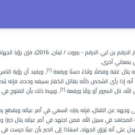
وفقًا لـمحمد بن سيرين في كتابه تفسير الاحلام الكبير (دار الارقم
 بمعاني أخرى.
[1]
ينال غلبة وفضلًا وثناءً حسنًا ورفعة
. ويفيد أن رؤية النا
 أنه إذا رأى الشخص كأنه يقاتل الكفار بسيفه وحده، فإنه يُن
[1]
له، نال السرور أو رزقًا ورفعة
. ويربط ذلك بأن الفتوح في 
ى وجهه عن القتال، فإنه يترك السعي في أمر عياله ويقطع ر
 المجاهد في سبيل الله، فمن اجتهد في أمر عياله ينال خيرًا
لى أنه يُرزق الجهاد، استنادًا إلى الخبر بأن عينًا حرست في 