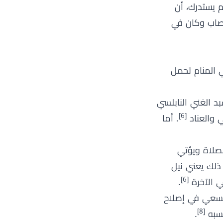
م يستدرك، أن
 أصاب وكان في
حافة العربية, 2017)، فإن رؤية الجهاد في المنام تحمل
بد الغني النابلسي
[6]
ي والعناد
. أما
لصلاة ويؤتي
 ذلك يعني نيل
[6]
ي الآخرة
.
 السعي في إصلاح
[8]
كسبه
.