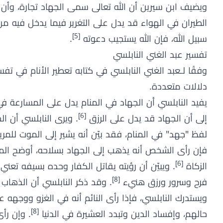
ويضيف ابن سيرين أن الله تعالى سمى الجهاد تجارة، وأ
الطيران في الهواء قد يدل على التغرير فيما يدخل فيه 
[5]
سبيل الله، فإن الله يستجيب دعوته
.
تفسير عبد الغني النابلسي
دلالات متعددة.
يفيد النابلسي أن الجهاد في المنام يدل على المسارعة ف
[6]
إلى أن الجهاد قد يدل على الرزق
. ويرى النابلسي أن ا
لفظ "جهد" في المنام، فقد بيّن أنه يشير إلى الموت للم
فإن رأى الشخص أنه يذهب إلى الجهاد بسلاحه، أوضح المؤ
[6]
الزكاة
. ويبيّن أن رؤيته يقاتل الكفار وحده بسيفه تعني
[8]
فرح وسرور ورزق هنيء
. وقد ذكر النابلسي أن الذهاب
ويستدرك النابلسي، فإذا رأى النائم أنه في الغزو ووجهه 
[8]
حالهم، وإفساد الدين وتبدد العشيرة في الدنيا
. وإن رأى