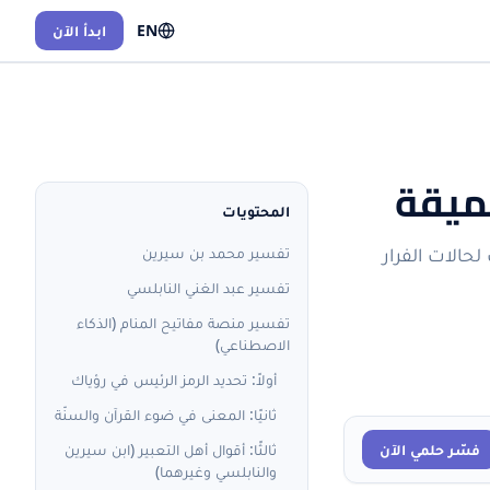
EN
ابدأ الآن
عميقة
المحتويات
حالات الفرار
تفسير محمد بن سيرين
تفسير عبد الغني النابلسي
تفسير منصة مفاتيح المنام (الذكاء
الاصطناعي)
أولاً: تحديد الرمز الرئيس في رؤياك
ثانيًا: المعنى في ضوء القرآن والسنّة
فسّر حلمي الآن
ثالثًا: أقوال أهل التعبير (ابن سيرين
والنابلسي وغيرهما)