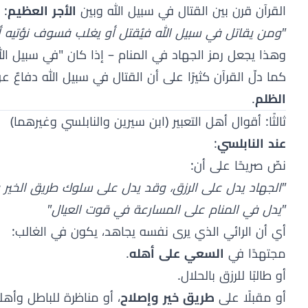
القرآن قرن بين القتال في سبيل الله وبين
الأجر العظيم
:
"ومن يقاتل في سبيل الله فيُقتل أو يغلب فسوف نؤتيه أجر
وهذا يجعل رمز الجهاد في المنام – إذا كان "في سبيل ال
كما دلّ القرآن كثيرًا على أن القتال في سبيل الله دفا
الظلم
.
ثالثًا: أقوال أهل التعبير (ابن سيرين والنابلسي وغيرهما)
عند النابلسي
:
نصّ صريحًا على أن:
"الجهاد يدل على الرزق، وقد يدل على سلوك طريق الخير و
"يدل في المنام على المسارعة في قوت العيال"
أي أن الرائي الذي يرى نفسه يجاهد، يكون في الغالب:
مجتهدًا في
السعي على أهله
.
أو طالبًا للرزق بالحلال.
أو مقبلًا على
طريق خير وإصلاح
، أو مناظرة للباطل وأهل