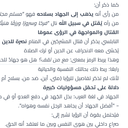
كما ذكر أن:
من رأى أنه
يذهب إلى الجهاد بسلاحه
فهو
"مسلم مجته
من رآه
يُقتل في سبيل الله
نال
"فرحًا وسرورًا ورزقًا هنيئًا
القتال والمواجهة في الرؤى عمومًا
النابلسي يذكر أن قتال المشركين في المنام
نصرة للدين و
يُخشى معه الانحراف عن الدين أو ترك الصلاة
وهذا يربط الرمز بمعنى:
مع من تقف؟
هل هو جهادٌ للحق
رابعًا: ربط ذلك بحالتك النفسية والحياتية
لأنك لم تذكر تفاصيل للرؤيا (متى، أين، ضد من، بسلاح أم 
دلالة على تحمّل مسؤوليات كبيرة
الجهاد في لغة العرب: بذل الجُهد في دفع العدو أو في ط
– "أفضل الجهاد أن يجاهد الرجل نفسه وهواه".
فيُحتمل بقوة أن الرؤيا تشير إلى:
صراع داخلي بين هوى النفس وبين ما تعتقد أنه الحق.