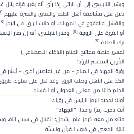
ويشير النابلسي إلى أن الرائي إذا رأى أنه يغير، فإنه ينال
[8]
دليل على مشاققة أهل الظلم والنفاق والنصرة عليهم
[8]
والفشل والوقوع في المهالك، أو طلب الرزق من البحر
[8]
أو الغيرة على الزوجة
. وحذر النابلسي، أنه إن صار الإ
[8]
ترك الصلاة
.
تفسير منصة مفاتيح المنام (الذكاء الاصطناعي)
التأويل المختصر للرؤيا:
رؤية الجهاد في المنام – من غير تفاصيل أخرى – تُبشِّر في
الكدّ على الأهل وطلب الرزق، وقد تدل على سلوك طريق الخي
الحلم خاليًا من معاني العدوان أو الفساد.
أولاً: تحديد الرمز الرئيس في رؤياك
أنت ذكرتَ رمزًا واحدًا:
"الجهاد"
فنتعامل معه كرمز عام، يشمل: القتال في سبيل الله، وب
ثانيًا: المعنى في ضوء القرآن والسنّة