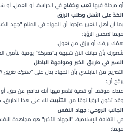
أو مرحلة فيها
تعب وكفاح
في الدراسة، أو العمل، أو شؤ
الكدّ على الأهل وطلب الرزق
بما أن أهل التعبير صرّحوا أن الجهاد في المنام "جهد ال
فربما تعكس الرؤيا:
همّك برزقك أو برزق من تعول.
شعورك بأن حياتك الآن شبيهة بـ"معركة" يومية لتأمين ا
السير في طريق الخير ومواجهة الباطل
التصريح من النابلسي بأن الجهاد يدل على
"سلوك طريق الخ
يرجّح أن:
عندك موقف أو قضية تشعر فيها أنك تدافع عن حق، أو ت
وقد تكون الرؤيا نوعًا من
التثبيت
لك على هذا الطريق، ما
الجانب الروحي: جهاد النفس
في الثقافة الإسلامية، "الجهاد الأكبر" هو مجاهدة الن
فربما: