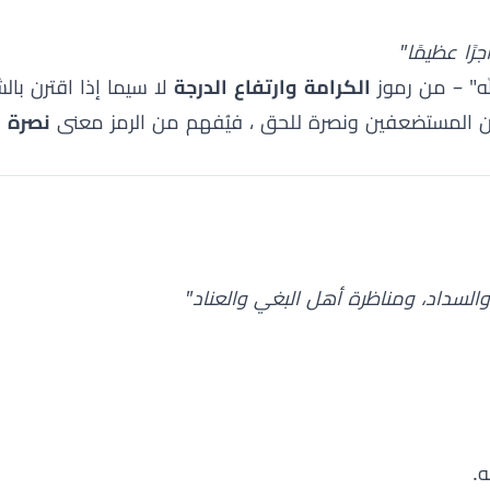
ًا عظيمًا"
له" – من رموز
الكرامة وارتفاع الدرجة
لا سيما إذا اقترن بال
عٌ عن المستضعفين ونصرة للحق ، فيُفهم من الرمز معنى
نصرة 
السداد، ومناظرة أهل البغي والعناد"
ه.