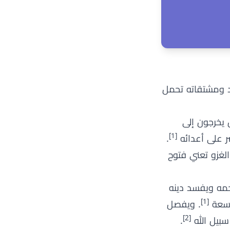
 بن ابي الارقم - بيروت / لبنان, 2016)، فإن رؤيا الجهاد ومشتقاته تحمل
س يخرجون إلى
[1]
صر على أعدائه
.
الغزو تعني فتوح
حمه ويفسد دينه
[1]
 وسعة
. ويفصل
[2]
سبيل الله
.