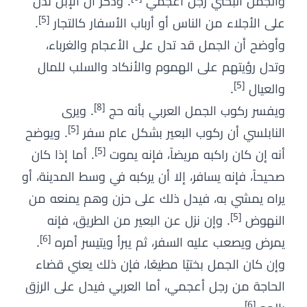
والجمل البختي رجل أعجمي
. وذكر أن الإبل تدل
[5]
على الأجلاء من الناس أو أرباب الأسفار كالتجار
.
وأوضح أن الجمل قد تدل على الأعجام والغرباء،
وتدل رؤيتهم على الهموم والأنكاد والسلب للمال
[5]
والعيال
.
[8]
ويفسر ركوب الجمل العربي بأنه حج
. ويرى
[5]
النابلسي أن ركوب البعير بشكل عام سفر
. ويوضح
[5]
أنه إن كان راكبه مريضاً، فإنه يموت
. أما إذا كان
صحيحاً، فإنه يسافر، إلا أن يركبه في وسط المدينة، أو
يراه يمشي به، فيدل ذلك على حزن وهم يمنعه من
[5]
النهوض
. وإن نزل عن البعير من الطريق، فإنه
[6]
يمرض ويصعب عليه السفر، ثم يبرأ ويتيسر أمره
.
وإن كان الجمل بختيًا مطيعًا، فإن ذلك يعني قضاء
الحاجة من رجل أعجمي، أما العربي فيدل على الرزق
[6]