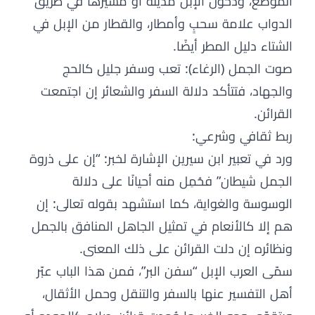
الموضع، ودخول الإبل مدينة أو مسيرها في طريق
الدواب علامة سحبٍ وأمطار، والقطار من الإبل في
الشتاء دليل المطر أيضًا.
صوت الجمل (الرغاء): تعب وسفر جليل كالحج
والجهاد، فتتأكد دلالة السفر والشعائر إن اجتمعت
القرائن.
ربط ثقافي وشرعي:
ورد في تعبير ابن سيرين الإشارة لخبر: “إن على ذروة
الجمل شيطان” فحُمِل منه أحيانًا على دلالة
الوسوسة والغواية، كما استشهد بقوله تعالى: إن
هم إلا كالأنعام في تمثيل الجاهل المنافق بالجمل
ونظائره إن دلت القرائن على ذلك المعنى.
سمّى العرب الإبل “سفن البر”، فمن هذا الباب عبّر
أهل التفسير عنها بالسفر والتنقل وحمل الأثقال،