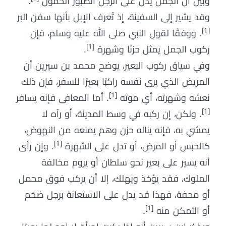
وبين أن الجمل يدل على الرجل الصبور الحمول
.
وقد يشير إلى السفينة، إذ تُعرف الإبل بأنها سفن البر
[1]
. ووفقًا لقول النبي صلى الله عليه وسلم، فإن
[1]
ركوب الجمل يمثل حزنًا وشهرة
.
وفي سياق ركوب البعير، يوضح محمد بن سيرين أن
المريض الذي يرى نفسه راكبًا بعيرًا للسفر، فإن ذلك
[1]
نعشه وشهرته، أي موته
. أما المعافى فإنه يسافر
[1]
. ولكن، إن ركبه في وسط المدينة، أو رآه لا
يمشي به، فإنه يناله حزن وهم يمنعه من النهوض،
[1]
كالحبس أو المرض، أو تدل على الشهرة
. وإن رأى
أنه يسير على بعير نحو سلطان أو يروم مخالفة
الملوك، فقد يؤخذ ويهلك، إلا أن يركب فوق محمل
أو محفة، فهذا قد يدل على الاستعانة برجل ضخم
[1]
أو التمكن منه
.