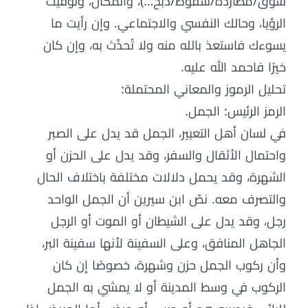
سَوْق/مطاردة/سقوط/ذبح…)، والمكان، وتوقيت
الرؤيا، وحالك النفسي والاجتماعي. وإن رأيت ما
يسوءك فاستعذ بالله منه ولا تُحدِّث به، وإن كان
خيرًا فاحمد الله عليه.
تحليل الرموز والمعاني المحتملة:
الرمز الرئيس: الجمل.
في لسان أهل التعبير، الجمل قد يدل على الصبر
واحتمال الأثقال والسفر، وقد يدل على الحزن أو
الشهرة، وقد يحمل دلالات مختلفة باختلاف الحال
والتصرف معه. نصّ ابن سيرين أن الجمل الواحد
رجل، وقد يدل على الشيطان أو الموت أو الرجل
الجاهل المنافق، وعلى السفينة لأنها سفينة البر،
وأن ركوب الجمل حزن وشهرة، خصوصًا إن كان
الركوب في وسط المدينة أو لا يمشي به الجمل