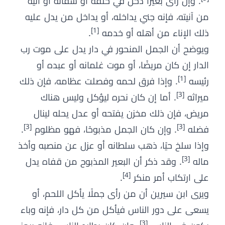
. وإن رأى بعيرًا دخل في حلقه أو سقائه أو آنية
من آنيته، فإنه جني يداخله، أو يداخل من يدل عليه
[1]
ذلك الإناء من أهله أو خدمه
.
ويوضح أن الجمل المنحور في دار يدل على موت رب
الدار إن كان مريضًا، أو موت غلمانه أو عبده أو
[1]
رئيسه
. وإذا فرق لحمه وفصلت عظامه، فإن ذلك
[3]
ميراثه
. أما إن كان نحره ليؤكل وليس هناك
مريض، فإن ذلك مخزن يفتحه أو عدل يحله لينال
[3]
[3]
فضله
. وإن كان الجمل مذبوحًا، فهو مظلوم
.
وإذا سلخ حيًا، ذهب سلطانه أو عزل عن منصبه وأخذ
[3]
ماله
. وقد ذكر أن البعير المذبوح من قفاه يدل
[4]
على ارتكاب أمر منكر
.
ويرى ابن سيرين أن من رأى جملًا يأكل اللحم، أو
يسعى على دور الناس فيأكل من كل دار، فإنه وباء
[3]