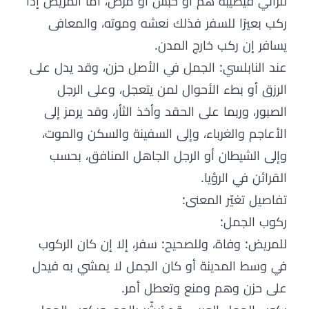
للرائي فيصيبه هم أو حبس أو مرض، أما المريض إذا
ركب بعيرًا للسفر فذلك نعشه وموته، والمعافى
يسافر إن ركب خارج المدن.
عند النابلسي: الجمل في الأصل حزن، وقد يدل على
الرزق أو بطء الأحوال لمن يتعجل، وعلى الرجل
الصبور، وربما على الحقد وأخذ الثأر، وقد يرمز إلى
الأعاجم والغرباء، وإلى السفينة والسكن والموت،
وإلى الشيطان أو الرجل الجاهل المنافق، بحسب
القرائن في الرؤيا.
تفاصيل تغيّر المعنى:
ركوب الجمل:
للمريض: وفاة، وللصحيح: سفر، إلا إن كان الركوب
في وسط المدينة أو كان الجمل لا يمشي به فيدل
على حزن وهم ومنع وتعطل أمر.