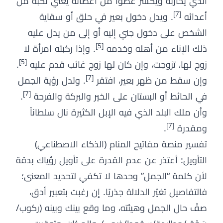
الذي يحاربه ويكسر عضوًا من أعضائه يعني نكبة من
[7]
أعدائه
. ويدل دخول بعير في حلق أو سقاية
الشخص على دخول جني إليه أو إلى من يدل عليه
[5]
ذلك الإناء من أهله وخدمه
. وإذا ركبته امرأة لا
[5]
زوج لها، تزوجت، وإن كان لها زوج غائب قدم عليه
.
[7]
وإن سقط من ظهر بعير، افتقر
. وتدل رؤية الجمل
[7]
في الحائط أو البستان على الخير والبركة والفرحة
.
وأن ملك البلد الذي فيه الإبل الكثيرة نال سلطاناً
[7]
ومقدرة
.
تفسير منصة مفاتيح المنام (الذكاء الاصطناعي)
التأويل: أعتذر عن عدم القدرة على تأويل رؤياك بدقة
لأن كلمة “الجمل” وحدها لا تكفي لتحديد المعنى؛
فالتفاصيل تغيّر الدلالة جذريًا. إن رغبت بتعبير أدق،
صفْ حال الجمل وهيئته، وما وقع بينك وبينه (ركوب/