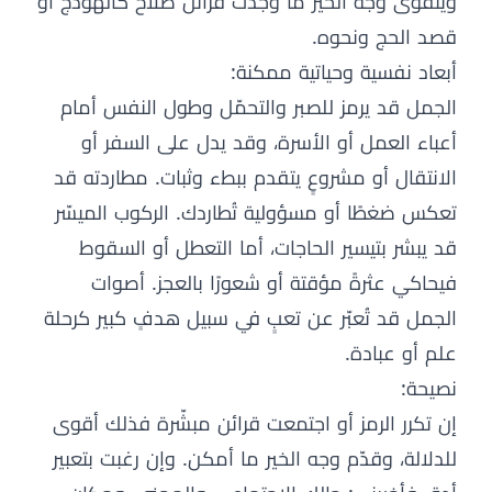
ويتقوّى وجه الخير ما وُجدت قرائن صلاح كالهودج أو
قصد الحج ونحوه.
أبعاد نفسية وحياتية ممكنة:
الجمل قد يرمز للصبر والتحمّل وطول النفس أمام
أعباء العمل أو الأسرة، وقد يدل على السفر أو
الانتقال أو مشروعٍ يتقدم ببطء وثبات. مطاردته قد
تعكس ضغطًا أو مسؤولية تُطاردك. الركوب الميسّر
قد يبشر بتيسير الحاجات، أما التعطل أو السقوط
فيحاكي عثرةً مؤقتة أو شعورًا بالعجز. أصوات
الجمل قد تُعبّر عن تعبٍ في سبيل هدفٍ كبير كرحلة
علم أو عبادة.
نصيحة:
إن تكرر الرمز أو اجتمعت قرائن مبشّرة فذلك أقوى
للدلالة، وقدّم وجه الخير ما أمكن. وإن رغبت بتعبير