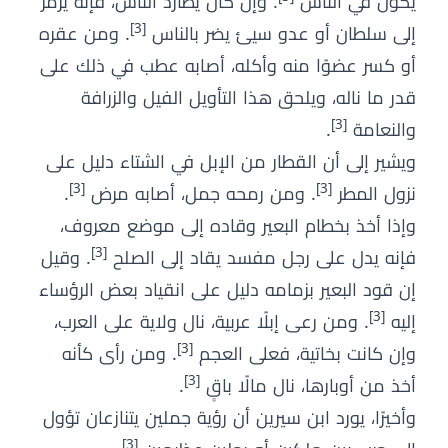
يكون في الناس
. وإن كان يطارد الناس، فإنه يرمز
[3]
إلى سلطان أو عدو سيئ يضر بالناس
. ومن عقره
أو كسر عضوًا منه وأكله، أصابه عطب في ذلك على
قدر ما ناله، ويلحق هذا التأويل الفيل والزرافة
[3]
والنعامة
.
ويشير إلى أن القطار من الإبل في الشتاء دليل على
[3]
[3]
نزول المطر
. ومن رمحه جمل، أصابه مرض
.
وإذا أخذ بخطام البعير وقاده إلى موضع معروف،
[3]
فإنه يدل على رجل مفسد يقاد إلى الصلح
. وقيل
إن قود البعير بزمامه دليل على انقياد بعض الرؤساء
[3]
إليه
. ومن رعى إبلًا عربية، نال ولاية على العرب،
[3]
وإن كانت بخاتية، فعلى العجم
. ومن رأى كأنه
[3]
أخذ من أوبارها، نال مالًا باقٍ
.
وأخيرًا، يورد ابن سيرين أن رؤية جملين يتنازعان تؤول
[3]