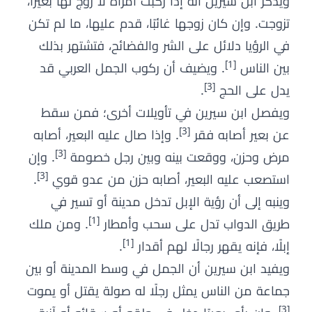
ويذكر ابن سيرين أنه إذا ركبت امرأة لا زوج لها بعيرًا،
تزوجت. وإن كان زوجها غائبًا، قدم عليها، ما لم تكن
في الرؤيا دلائل على الشر والفضائح، فتشتهر بذلك
[1]
بين الناس
. ويضيف أن ركوب الجمل العربي قد
[3]
يدل على الحج
.
ويفصل ابن سيرين في تأويلات أخرى؛ فمن سقط
[3]
عن بعير أصابه فقر
. وإذا صال عليه البعير، أصابه
[3]
مرض وحزن، ووقعت بينه وبين رجل خصومة
. وإن
[3]
استصعب عليه البعير، أصابه حزن من عدو قوي
.
وينبه إلى أن رؤية الإبل تدخل مدينة أو تسير في
[1]
طريق الدواب تدل على سحب وأمطار
. ومن ملك
[1]
إبلًا، فإنه يقهر رجالًا لهم أقدار
.
ويفيد ابن سيرين أن الجمل في وسط المدينة أو بين
جماعة من الناس يمثل رجلًا له صولة يقتل أو يموت
[3]