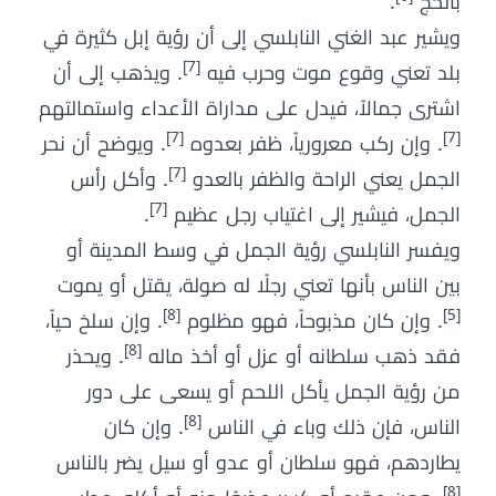
بالحج
.
ويشير عبد الغني النابلسي إلى أن رؤية إبل كثيرة في
[7]
بلد تعني وقوع موت وحرب فيه
. ويذهب إلى أن
اشترى جمالاً، فيدل على مداراة الأعداء واستمالتهم
[7]
[7]
. وإن ركب معرورياً، ظفر بعدوه
. ويوضح أن نحر
[7]
الجمل يعني الراحة والظفر بالعدو
. وأكل رأس
[7]
الجمل، فيشير إلى اغتياب رجل عظيم
.
ويفسر النابلسي رؤية الجمل في وسط المدينة أو
بين الناس بأنها تعني رجلًا له صولة، يقتل أو يموت
[8]
[5]
. وإن كان مذبوحاً، فهو مظلوم
. وإن سلخ حياً،
[8]
فقد ذهب سلطانه أو عزل أو أخذ ماله
. ويحذر
من رؤية الجمل يأكل اللحم أو يسعى على دور
[8]
الناس، فإن ذلك وباء في الناس
. وإن كان
يطاردهم، فهو سلطان أو عدو أو سيل يضر بالناس
[8]