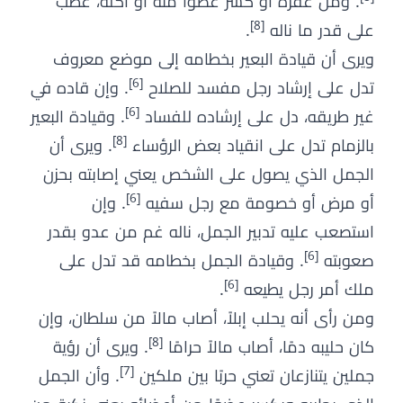
. ومن عقره أو كسر عضوًا منه أو أكله، عطب
[8]
على قدر ما ناله
.
ويرى أن قيادة البعير بخطامه إلى موضع معروف
[6]
تدل على إرشاد رجل مفسد للصلاح
. وإن قاده في
[6]
غير طريقه، دل على إرشاده للفساد
. وقيادة البعير
[8]
بالزمام تدل على انقياد بعض الرؤساء
. ويرى أن
الجمل الذي يصول على الشخص يعني إصابته بحزن
[6]
أو مرض أو خصومة مع رجل سفيه
. وإن
استصعب عليه تدبير الجمل، ناله غم من عدو بقدر
[6]
صعوبته
. وقيادة الجمل بخطامه قد تدل على
[6]
ملك أمر رجل يطيعه
.
ومن رأى أنه يحلب إبلاً، أصاب مالاً من سلطان، وإن
[8]
كان حليبه دمًا، أصاب مالاً حرامًا
. ويرى أن رؤية
[7]
جملين يتنازعان تعني حربًا بين ملكين
. وأن الجمل