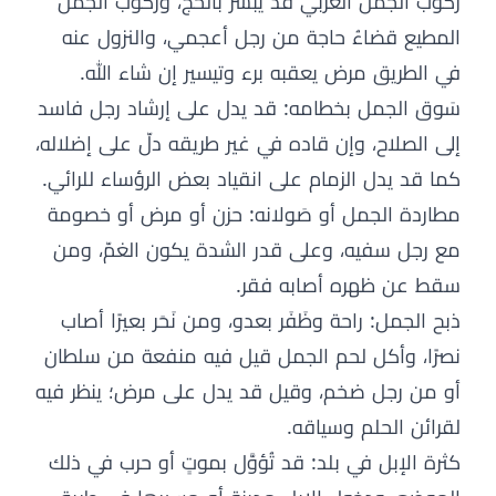
ركوب الجمل العربي قد يُبشّر بالحج، وركوب الجمل
المطيع قضاءُ حاجة من رجل أعجمي، والنزول عنه
في الطريق مرض يعقبه برء وتيسير إن شاء الله.
سَوق الجمل بخطامه: قد يدل على إرشاد رجل فاسد
إلى الصلاح، وإن قاده في غير طريقه دلّ على إضلاله،
كما قد يدل الزمام على انقياد بعض الرؤساء للرائي.
مطاردة الجمل أو صَولانه: حزن أو مرض أو خصومة
مع رجل سفيه، وعلى قدر الشدة يكون الغمّ، ومن
سقط عن ظهره أصابه فقر.
ذبح الجمل: راحة وظَفَر بعدو، ومن نَحَر بعيرًا أصاب
نصرًا، وأكل لحم الجمل قيل فيه منفعة من سلطان
أو من رجل ضخم، وقيل قد يدل على مرض؛ ينظر فيه
لقرائن الحلم وسياقه.
كثرة الإبل في بلد: قد تُؤوَّل بموتٍ أو حرب في ذلك