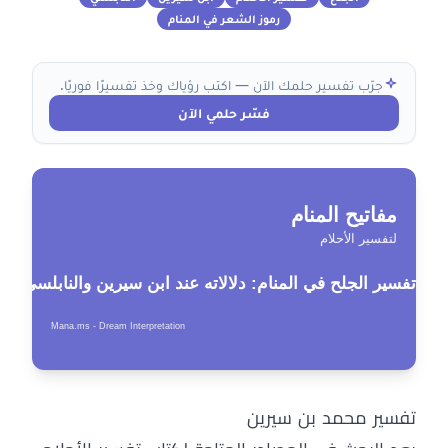
رموز الشعر في المنام
جرّب تفسير حلمك الآن — اكتب رؤياك وخذ تفسيرًا فوريًا.
فسّر حلمي الآن
تفسير محمد بن سيرين