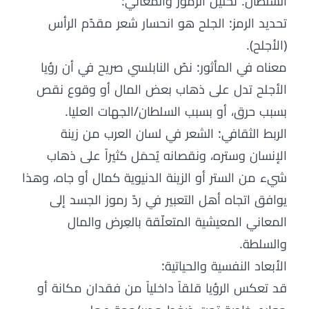
السلطان. تحليل الرموز والمعاني:
تحديد الرمز: الجلح هو انحسار شعر مقدّم الرأس
(الأجلح).
معناه في المأثور: نصّ النابلسي صريح في أن رؤيا
الأجلح تدل على ذهاب بعض المال أو وقوع نقص
بسبب حرق، أو بسبب السلطان/الجهات العليا.
الربط الثقافي: الشعر في لسان العرب من زينة
الإنسان وستره، ونقصانه يُحمَل كثيراً على ذهاب
شيء من الستر أو الزينة الدنيوية كمال أو جاه، وهذا
يوافق اتجاه أهل التعبير في ردّ رموز الجسد إلى
المعاني المعيشية المتعلّقة بالعِرض والمال
والسلطة.
الأبعاد النفسية والحياتية:
قد تعكس الرؤيا قلقاً داخلياً من فقدان مكانة أو