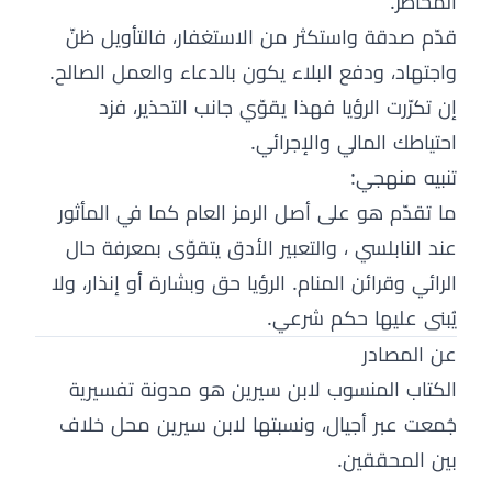
المخاطر.
قدّم صدقة واستكثر من الاستغفار، فالتأويل ظنّ
واجتهاد، ودفع البلاء يكون بالدعاء والعمل الصالح.
إن تكرّرت الرؤيا فهذا يقوّي جانب التحذير، فزد
احتياطك المالي والإجرائي.
تنبيه منهجي:
ما تقدّم هو على أصل الرمز العام كما في المأثور
عند النابلسي ، والتعبير الأدق يتقوّى بمعرفة حال
الرائي وقرائن المنام. الرؤيا حق وبشارة أو إنذار، ولا
يُبنى عليها حكم شرعي.
عن المصادر
الكتاب المنسوب لابن سيرين هو مدونة تفسيرية
جُمعت عبر أجيال، ونسبتها لابن سيرين محل خلاف
بين المحققين.