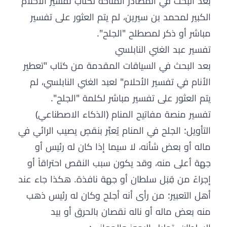
بعد البحث في المصادر المتاحة لكتاب تفسير الأحلام
الكبير لمحمد بن سيرين، لم يتم العثور على تفسير
مباشر أو ذكر لمصطلح "الجلح".
تفسير عبد الغني النابلسي
بعد البحث في السياقات المقدمة من كتاب "تعطير
الأنام في تفسير الأحلام" لعبد الغني النابلسي، لم
يتم العثور على تفسير مباشر لكلمة "الجلح".
تفسير منصة مفاتيح المنام (الذكاء الاصطناعي)
التأويل: الجلح في المنام يُعبَّر بنقصٍ يصيب الرائي في
ماله أو بعض شأنه، لا سيما إذا كان له رئيس أو
جهة أعلى منه، وقد يكون سبب النقص احتراقاً أو
إجراءً من قِبَل سلطان أو جهة نافذة. هكذا جاء عند
أهل التعبير: من رأى أنه أجلح وكان له رئيس ذهب
منه بعض ماله أو ناله نقصان بالحرق أو بيد