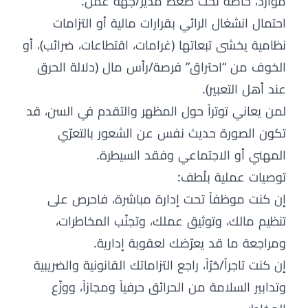
موارد، خاصة تحت ضغط مدير/جهة عمل.
احتمال انشغال الرائي بقرارات مالية أو التزامات
نظامية يخشى تبعاتها (غرامات، اقتطاعات، ضرائب)، أو
الخوف من “احتراق” فرصة/رأس مال (دلالة الحرق
عند أهل التعبير).
لمن يعاني توتراً حول المظهر والتقدم في السن، قد
تكون الصورة حديث نفس عن الشعور بالتعرّي
المهني أو الاجتماعي وفقد السيطرة.
توصيات عملية بلُطف:
إن كنت موظفاً تحت إدارة مباشرة، فاحرص على
تنظيم مالك، وتوثيق عملك، وتجنّب المخاطرات،
ومراجعة ما قد يعرّضك لعقوبة إدارية.
إن كنت تاجراً/حُرّاً، راجع التزاماتك القانونية والضريبية
وتدابير السلامة من الحرائق حرفياً ومجازاً، ووزّع