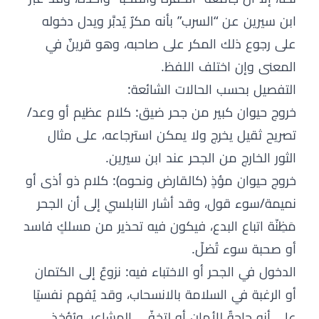
ابن سيرين عن “السرب” بأنه مكرٌ يُدبَّر ويدل دخوله
على رجوع ذلك المكر على صاحبه، وهو قرينٌ في
المعنى وإن اختلف اللفظ.
التفصيل بحسب الحالات الشائعة:
خروج حيوان كبير من جحر ضيق: كلام عظيم أو وعد/
تصريح ثقيل يخرج ولا يمكن استرجاعه، على مثال
الثور الخارج من الجحر عند ابن سيرين.
خروج حيوان مؤذٍ (كالقارض ونحوه): كلام ذو أذى أو
نميمة/سوء قول، وقد أشار النابلسي إلى أن الجحر
مَظِنّة اتباع البدع، فيكون فيه تحذير من مسلكٍ فاسد
أو صحبة سوء تُضلّ.
الدخول في الجحر أو الاختباء فيه: نزوعٌ إلى الكتمان
أو الرغبة في السلامة بالانسحاب، وقد يُفهم نفسيًا
على أنه حاجةٌ للأمان أو لتخفّي المشاعر، ويُؤخذ