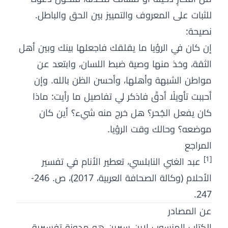
للثبات على المعروف والتمييز بين الحق والباطل.
نصيحة:
إن كان في الرؤيا ما يقلقك فاجعلها بينك وبين أهل
الثقة، وخذ منها وصية ضبط اللسان، وابتعد عن
مواطن الشبهة وأهلها، وأحسن الظن بالله. وإن
أحببت تأويلًا أدقّ فاذكر لي تفاصيل ما رأيت: ماذا
كان يفعل الجُحر؟ هل خرج منه شيء؟ أين كان
موضعه؟ وحالك وقت الرؤيا.
المراجع
[1]
عبد الغني النابلسي، تعطير الأنام في تفسير
الأحلام (وكالة الصحافة العربية، 2017)، ص. 246-
247.
عن المصادر
الكتاب المنسوب لابن سيرين هو مدونة تفسيرية