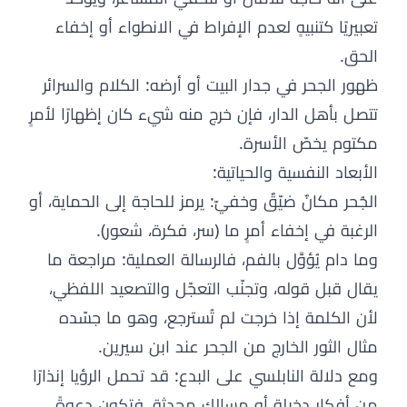
تعبيريًا كتنبيهٍ لعدم الإفراط في الانطواء أو إخفاء
الحق.
ظهور الجحر في جدار البيت أو أرضه: الكلام والسرائر
تتصل بأهل الدار، فإن خرج منه شيء كان إظهارًا لأمرٍ
مكتوم يخصّ الأسرة.
الأبعاد النفسية والحياتية:
الجُحر مكانٌ ضيّقٌ وخفيّ: يرمز للحاجة إلى الحماية، أو
الرغبة في إخفاء أمرٍ ما (سر، فكرة، شعور).
وما دام يُؤوَّل بالفم، فالرسالة العملية: مراجعة ما
يقال قبل قوله، وتجنّب التعجّل والتصعيد اللفظي،
لأن الكلمة إذا خرجت لم تُسترجع، وهو ما جسّده
مثال الثور الخارج من الجحر عند ابن سيرين.
ومع دلالة النابلسي على البدع: قد تحمل الرؤيا إنذارًا
من أفكارٍ دخيلة أو مسالك محدثة، فتكون دعوةً