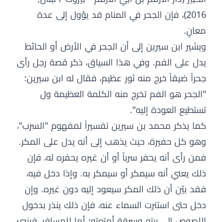
2016)، فإن الجحر في المنام قد يؤول إلى عدة
معانٍ.
ويشير ابن سيرين إلى أن الجحر في الأرض أو الحائط
يدل على الفم. وفي هذا السياق، ذكر قصة رجل رأى
جحراً ضيقاً خرج منه ثور عظيم، فقال له ابن سيرين:
"الجحر هو الفم تخرج منه الكلمة العظيمة ول
تستطيع العودة إليه".
كما يذكر محمد بن سيرين تفسيراً لمفهوم "السرب"،
وهو كل حفيرة، حيث يذهب إلى أنه يدل على المكر.
فمن رأى أنه يحفر سرباً أو أن غيره يحفره له، فإن
ذلك يعني أنه سيمكر أو سيمكر به. وإذا دخل فيه،
فقد بيّن أن ذلك المكر سيعود إليه دون غيره. وإن
دخل حتى استترت السماء عنه، فإن ذلك ينذر بدخول
اللصوص إلى بيته وسرقة أمتعته؛ أما للمسافر، فينبئ