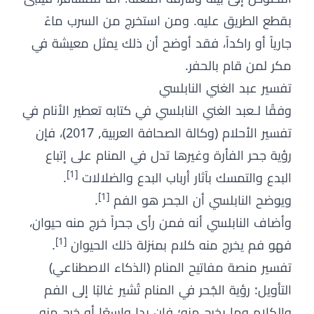
بقطع الطريق عليه. ومن استخرج من السرب ماءً
جارياً أو راكداً، فقد أوضح أن ذلك يمثل معيشة في
مكر لمن قام بالحفر.
تفسير عبد الغني النابلسي
وفقًا لـعبد الغني النابلسي في كتابه تعطير الأنام في
تفسير الأحلام (وكالة الصحافة العربية, 2017)، فإن
رؤية جحر الفأرة وغيرها تدل في المنام على إتباع
[1]
البدع والتمسك بآثار أرباب البدع والضلالات
.
[1]
ويوضح النابلسي أن الجحر هو الفم
.
وأضاف النابلسي أنه فمن رأى جحراً خرج منه حيوان،
[1]
فهو فم يخرج منه كلام بمنزلة ذلك الحيوان
.
تفسير منصة مفاتيح المنام (الذكاء الاصطناعي)
التأويل: رؤية الجُحر في المنام تُشير غالبًا إلى الفم
والكلام وما يخرج منه؛ فإن بدا واسعًا أو خرج منه