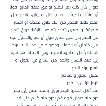
حيوان كان ذلك رمزًا لكلامٍ يوافق صفة الخارج: قويًّا
أو خشنًا أو لطيفًا… بحسب حال الحيوان، وقد يحمل
الجُحر دلالة التحذير من اتباع طرقٍ محدثة أو أفكارٍ
منحرفة. والمعنى يتحدد بتفاصيل الرؤيا: خروجُ شيءٍ
من الجحر يدل على صدور قولٍ أو سرّ، والدخولُ فيه
على كتمانٍ أو انطواء، وحضورُه في جدار البيت يربط
الدلالة بأهل الدار وكلامهم. وفي الجملة، هو تنبيهٌ
إلى ضبط اللسان والحذر من التسرع في القول أو
السير وراء البدع.
تحليل الرموز والعناصر:
الرمز الرئيس: الجُحر.
عند أهل التعبير: الجحر يُؤوَّل بالفم، فمن رأى جحرًا
خرج منه حيوان فهو فم يخرج منه كلام على قدر
صفة ذلك الحيوان؛ وقد نُصّ على ذلك صراحةً في