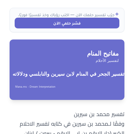
جرّب تفسير حلمك الآن — اكتب رؤياك وخذ تفسيرًا فوريًا.
فسّر حلمي الآن
تفسير محمد بن سيرين
وفقًا لـمحمد بن سيرين في كتابه تفسير الاحلام
الكبير (دار الارقم بن ابي الارقم - بيروت / لبنان,