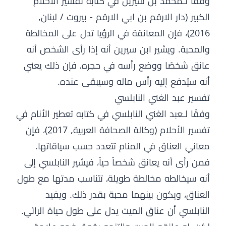
وفقًا لـمحمد بن سيرين في كتابه تفسير الاحلام
الكبير (دار الارقم بن ابي الارقم - بيروت / لبنان,
2016)، فإن المعانقة في الرؤيا تدل على المخالطة
والمحبة. ويشير ابن سيرين أنه إذا رأى الشخص أنه
عانق شخصًا ووضع رأسه في حجره، فإن ذلك يعني
أنه سيُدفع إليه رأس ماله وسيبقى عنده.
تفسير عبد الغني النابلسي
وفقًا لـعبد الغني النابلسي في كتابه تعطير الأنام في
تفسير الأحلام (وكالة الصحافة العربية, 2017)، فإن
معاني العناق في المنام تتعدد حسب سياقاتها.
فمن رأى أنه يعانق شخصاً حياً، فيشير النابلسي إلى
أنه سيخالطه مخالطة طويلة، تتناسب مدتها مع طول
العناق، ويكون بينهما محبة بقدر ذلك. ويفيد
النابلسي أن عناق الميت يدل على طول حياة الرائي.