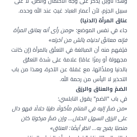
وهذا تأويل يُذكر على وجه الاحتمال والظن، لا على
سبيل الجزم، لأن أعمار العباد غيبٌ عند الله وحده.
عناق المرأة (الدنيا)
جاء في نفس الموضع:
«ومن رأى أنه يعانق المرأة
فإنه معانقٌ لدنياه يائسٌ من آخرته»
فيُفهم منه أن المبالغة في التعلّق بالمرأة (إن كانت
مجهولة أو رمزًا عامًا) علامة على شدة التعلُّق
بالدنيا وملذّاتها، مع غفلة عن الآخرة، وهذا من باب
التحذير لا اليأس من رحمة الله.
الضمّ والعناق والرزق
في باب "الضم" يقول النابلسي:
«من ضمَّ إليه في المنام مأكولًا طيبًا حلالًا فهو دال
على الرزق السهل الحلال… وإن ضمَّ مركوبًا كان
منصبًا يفرح به… انظر أيضًا: العناق»