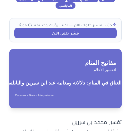
النابلسي
جرّب تفسير حلمك الآن — اكتب رؤياك وخذ تفسيرًا فوريًا.
فسّر حلمي الآن
تفسير محمد بن سيرين