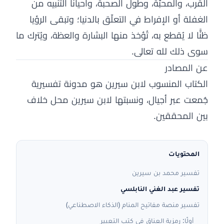
القرب، والمحبّة، وطول الصحبة، وأحيانًا التنبيه من
الغفلة أو الإفراط في التعلّق بالدنيا؛ وتبقى الرؤيا
ظنًّا لا يُقطع به، تُؤخذ منها البشارة والعظة، ويُترك ما
سوى ذلك لله تعالى.
عن المصادر
الكتاب المنسوب لابن سيرين هو مدونة تفسيرية
جُمعت عبر أجيال، ونسبتها لابن سيرين محل خلاف
بين المحققين.
المحتويات
تفسير محمد بن سيرين
تفسير عبد الغني النابلسي
تفسير منصة مفاتيح المنام (الذكاء الاصطناعي)
أولًا: رمزية العناق في كتب التعبير