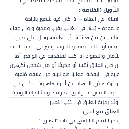
تفسير منصة مفاتيح المنام (الذكاء الاصطناعي)
التأويل (الخلاصة):
العناق في المنام – إذا كان فيه شعور بالراحة
والمودة – يُبشِّر في الغالب بقربٍ ومحبةٍ وزوال جفاء
بينك وبين مَن تعانقينه أو تعانقه، ويدل على طول
صحبةٍ أو علاقة تمتد زمنًا، وقد يشير إلى حاجةٍ داخلية
للأمان والاحتواء إذا كنت تفتقدينه في الواقع. أمّا
إن كان العناق ثقيلاً أو مخيفًا أو من شخص تُكرهين
قربه في اليقظة، فغالبًا هو تنبيه من علاقة مُتعبة
أو تردُّدك في الابتعاد عن أمر يضرك، وقد يكون من
حديث النفس إذا وافق همومك ومشاعرك اليومية.
أولًا: رمزية العناق في كتب التعبير
العناق مع الحيّ
يذكر الإمام النابلسي في باب "العناق":