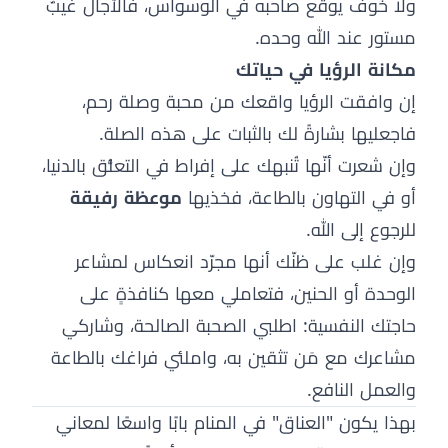
ولا خوفٌ يوقع صاحبه في الوسواس، فالآجال غيبٌ
مستور عند الله وحده.
مكانة الرؤيا في حياتك
إن وافقت الرؤيا واقعك من محبة وصلة رحم،
فاجعليها بشارةً لك بالثبات على هذه الصلة.
وإن شعرت أنّها تُنبهك على إفراط في التعلُّق بالدنيا،
أو في التهاون بالطاعة، فخذيها
موعظة رفيقة
للرجوع إلى الله.
وإن غلب على ظنّك أنها مجرّد انعكاس لمشاعر
الوحدة أو الحنين، فتعاملي معها كنافذةٍ على
حاجتك النفسية: اطلبي الصحبة الصالحة، وشاركي
مشاعرك مع مَن تثقين به، واملئي فراغك بالطاعة
والعمل النافع.
بهذا يكون "العناق" في المنام بابًا واسعًا لمعاني