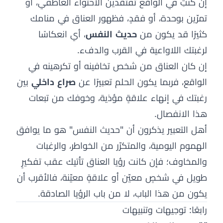
إن كنتِ في الواقع تفتقدين الاحتواء العاطفي، أو
تمرّين بوحدة، أو فقدٍ، فظهور العناق في منامك
كثيرًا قد يكون من
حديث النفس
، أي انعكاسًا
لرغبتك اللاواعية في القرب والدفء.
إن كان العناق من شخص تخافينه أو تكرهينه في
الواقع، فربما يكون الحلم تعبيرًا عن
صراع داخلي
بين
رغبتك في إنهاء علاقةٍ مؤذية، وخوفك من تبعات
هذا الانفصال.
أهل التعبير يذكرون أن "حديث النفس" هو ما يوافق
الهموم اليومية، والمتكرّر من الخواطر، والرغبات
والمخاوف؛ فإن كانت رؤيا العناق تأتيك عقب تفكيرٍ
طويل في شخصٍ معيّن أو علاقةٍ معيّنة، فالأقرب أن
يكون من هذا الباب، لا من باب الرؤيا الصادقة.
رابعًا: توجيهات وتنبيهات