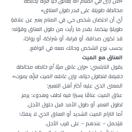
«من رأى في المنام أنَّه يعانق حيًّا فإنه يُخالِطه
مخالطة طويلة على قدر طول العناق»
أي أن احتضان شخص حي في المنام يعبر عن علاقةٍ
طويلةٍ بينكما، بقدر ما رأيت من طول العناق وقوّته؛
قد تكون صداقة، أو قرابة، أو شراكة، أو زواجًا،
بحسب نوع الشخص وحالك معه في الواقع.
العناق مع الميت
يقول النابلسي:
«وإن عانق ميتًا أو خالطه مخالطة
خفيفة فتطول حياته، وإن عانقه الميت فإنَّه يموت»
المعنى الذي عليه أكثر أهل التعبير:
عناق الميت عناقًا يسيرًا فيه لطف وهدوء: يرمز
لطول العمر، أو طول الأمد قبل حلول الأجل.
أما التزام الميت الشديد أو العناق الذي لا ينفكّ:
فيُحمل – عندهم – على قرب الأجل.