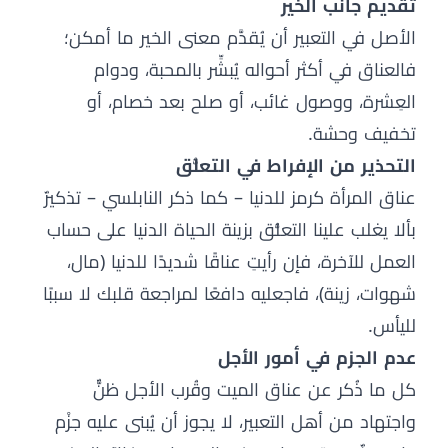
تقديم جانب الخير
الأصل في التعبير أن يُقدَّم معنى الخير ما أمكن؛
فالعناق في أكثر أحواله يُبشِّر بالمحبة، ودوام
العِشرة، ووصول غائب، أو صلح بعد خصام، أو
تخفيف وحشة.
التحذير من الإفراط في التعلُّق
عناق المرأة كرمز للدنيا – كما ذكر النابلسي – تذكيرٌ
بألا يغلب علينا التعلُّق بزينة الحياة الدنيا على حساب
العمل للآخرة، فإن رأيتِ عناقًا شديدًا للدنيا (مال،
شهوات، زينة)، فاجعليه دافعًا لمراجعة قلبك لا سببًا
لليأس.
عدم الجزم في أمور الأجل
كل ما ذُكر عن عناق الميت وقُرب الأجل ظنٌّ
واجتهاد من أهل التعبير، لا يجوز أن يُبنى عليه جزْم