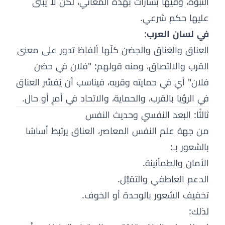
النبوة، وفيها بشارات بهذه المعاني، لكن لا يُبنى
عليها حكم شرعي.
في لسان العرب
:
العِناق والعَناق والحِضن كلّها ألفاظ تدور على معنى
القرب والالتصاق، ومنه قولهم: "فلان في حضن
فلان" أي في حمايته وقربه، فيناسب أن يُفسَّر العناق
في الرؤيا بالقرب، والحماية، والاتحاد في أمرٍ أو حال.
ثالثًا: البعد النفسي وحديث النفس
من جهة علم النفس المعاصر، العناق يرتبط أساسًا
بالشعور بـ:
الأمان والطمأنينة.
الدعم العاطفي والتقبُّل.
تخفيف الشعور بالوحدة أو الخوف.
لذلك: