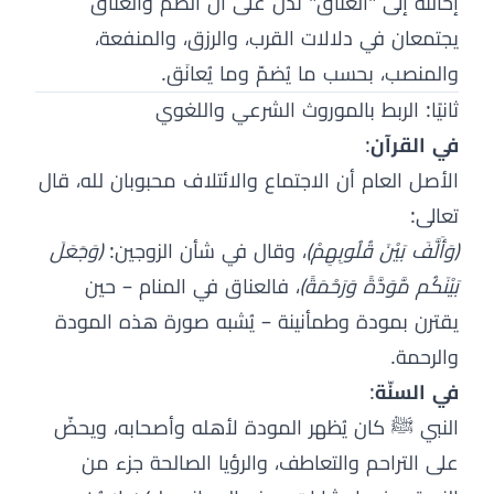
إحالته إلى "العناق" تدل على أن الضمّ والعناق
يجتمعان في دلالات القرب، والرزق، والمنفعة،
والمنصب، بحسب ما يُضمّ وما يُعانَق.
ثانيًا: الربط بالموروث الشرعي واللغوي
في القرآن
:
الأصل العام أن الاجتماع والائتلاف محبوبان لله، قال
تعالى:
﴿وَأَلَّفَ بَيْنَ قُلُوبِهِمْ﴾
، وقال في شأن الزوجين:
﴿وَجَعَلَ
بَيْنَكُم مَّوَدَّةً وَرَحْمَةً﴾
، فالعناق في المنام – حين
يقترن بمودة وطمأنينة – يُشبه صورة هذه المودة
والرحمة.
في السنّة
:
النبي ﷺ كان يُظهر المودة لأهله وأصحابه، ويحضّ
على التراحم والتعاطف، والرؤيا الصالحة جزء من