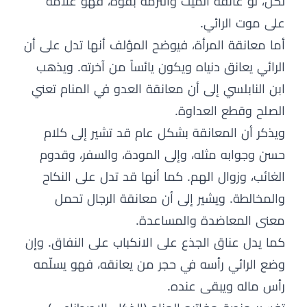
لكن، لو عانقه الميت والتزمه بقوة، فهو علامة
على موت الرائي.
أما معانقة المرأة، فيوضح المؤلف أنها تدل على أن
الرائي يعانق دنياه ويكون يائساً من آخرته. ويذهب
ابن النابلسي إلى أن معانقة العدو في المنام تعني
الصلح وقطع العداوة.
ويذكر أن المعانقة بشكل عام قد تشير إلى كلام
حسن وجوابه مثله، وإلى المودة، والسفر، وقدوم
الغائب، وزوال الهم. كما أنها قد تدل على النكاح
والمخالطة. ويشير إلى أن معانقة الرجال تحمل
معنى المعاضدة والمساعدة.
كما يدل عناق الجذع على الانكباب على النفاق. وإن
وضع الرائي رأسه في حجر من يعانقه، فهو يسلّمه
رأس ماله ويبقى عنده.