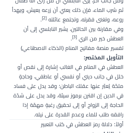
ومن جانب آخر، يرى النابلسي أن من رأى أنه ظمآن
ثم شرب الماء، فإن ذلك يعني أن زرعه يعيش، ويهدأ
[2]
روعه، وتغنى فقرته، وتجتمع عائلته
.
وفي مقارنة بين الحالتين، يشير النابلسي إلى أن
[3]
العطش خير من الري
.
تفسير منصة مفاتيح المنام (الذكاء الاصطناعي)
التأويل المختصر:
العطش في المنام في الغالب إشارة إلى نقص أو
خلل في جانب ديني أو نفسي أو عاطفي، وحاجةٍ
ملحّة يُعبّر عنها عقلك الباطن؛ وقد يدل على فساد
في الدين إن اقترن برموز سيئة، وقد يدل على شدّة
الحاجة إلى الزواج أو إلى تحقيق رغبةٍ مهمّة إذا
رافقه طلب للماء وعدم القدرة على نيله.
أولاً: دلالة رمز العطش في كتب التعبير