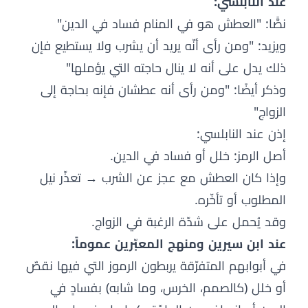
عند النابلسي:
نصًّا: "العطش هو في المنام فساد في الدين"
ويزيد: "ومن رأى أنّه يريد أن يشرب ولا يستطيع فإن
ذلك يدل على أنه لا ينال حاجته التي يؤملها"
وذكر أيضًا: "ومن رأى أنه عطشان فإنه بحاجة إلى
الزواج"
إذن عند النابلسي:
أصل الرمز: خلل أو فساد في الدين.
وإذا كان العطش مع عجز عن الشرب → تعذّر نيل
المطلوب أو تأخّره.
وقد يُحمل على شدّة الرغبة في الزواج.
عند ابن سيرين ومنهج المعبّرين عموماً:
في أبوابهم المتفرّقة يربطون الرموز التي فيها نقصٌ
أو خلل (كالصمم، الخرس، وما شابه) بفسادٍ في