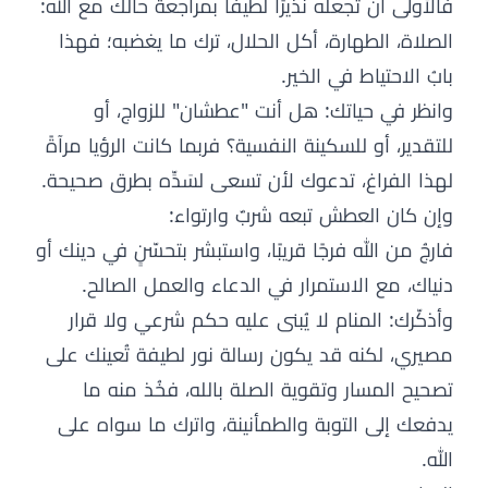
فالأولى أن تجعله نذيرًا لطيفًا بمراجعة حالك مع الله:
الصلاة، الطهارة، أكل الحلال، ترك ما يغضبه؛ فهذا
بابُ الاحتياط في الخير.
وانظر في حياتك: هل أنت "عطشان" للزواج، أو
للتقدير، أو للسكينة النفسية؟ فربما كانت الرؤيا مرآةً
لهذا الفراغ، تدعوك لأن تسعى لسَدِّه بطرق صحيحة.
وإن كان العطش تبعه شربٌ وارتواء:
فارجُ من الله فرجًا قريبًا، واستبشر بتحسّنٍ في دينك أو
دنياك، مع الاستمرار في الدعاء والعمل الصالح.
وأذكّرك: المنام لا يُبنى عليه حكم شرعي ولا قرار
مصيري، لكنه قد يكون رسالة نور لطيفة تُعينك على
تصحيح المسار وتقوية الصلة بالله، فخُذ منه ما
يدفعك إلى التوبة والطمأنينة، واترك ما سواه على
الله.