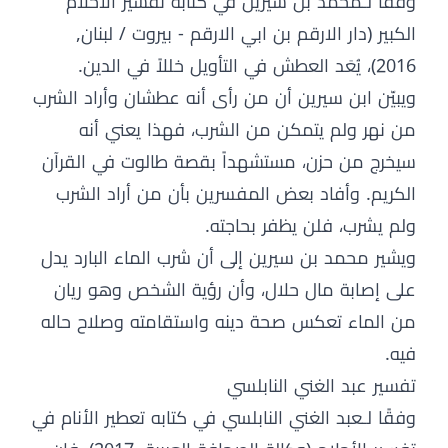
وفقًا لـمحمد بن سيرين في كتابه تفسير الاحلام
الكبير (دار الارقم بن ابي الارقم - بيروت / لبنان,
2016)، يُعَد العطش في التأويل خللاً في الدين.
ويبيّن ابن سيرين أن من رأى أنه عطشان وأراد الشرب
من نهر ولم يتمكن من الشرب، فهذا يعني أنه
سيخرج من حزن، مستشهداً بقصة طالوت في القرآن
الكريم. وأفاد بعض المفسرين بأن من أراد الشرب
ولم يشرب، فلن يظفر بحاجته.
ويشير محمد بن سيرين إلى أن شرب الماء البارد يدل
على إصابة مال حلال، وأن رؤية الشخص وهو ريان
من الماء تعكس صحة دينه واستقامته وصلاح حاله
فيه.
تفسير عبد الغني النابلسي
وفقًا لـعبد الغني النابلسي في كتابه تعطير الأنام في