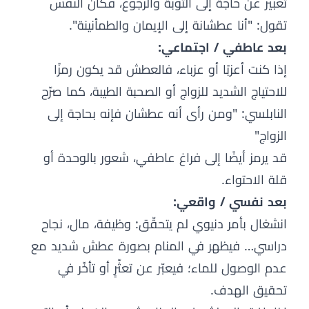
تعبير عن حاجة إلى التوبة والرجوع، فكأن النفس
تقول: "أنا عطشانة إلى الإيمان والطمأنينة".
بعد عاطفي / اجتماعي:
إذا كنت أعزبًا أو عزباء، فالعطش قد يكون رمزًا
للاحتياج الشديد للزواج أو الصحبة الطيبة، كما صرّح
النابلسي: "ومن رأى أنه عطشان فإنه بحاجة إلى
الزواج"
قد يرمز أيضًا إلى فراغ عاطفي، شعور بالوحدة أو
قلة الاحتواء.
بعد نفسي / واقعي:
انشغال بأمر دنيوي لم يتحقّق: وظيفة، مال، نجاح
دراسي… فيظهر في المنام بصورة عطش شديد مع
عدم الوصول للماء؛ فيعبّر عن تعثّرٍ أو تأخّر في
تحقيق الهدف.