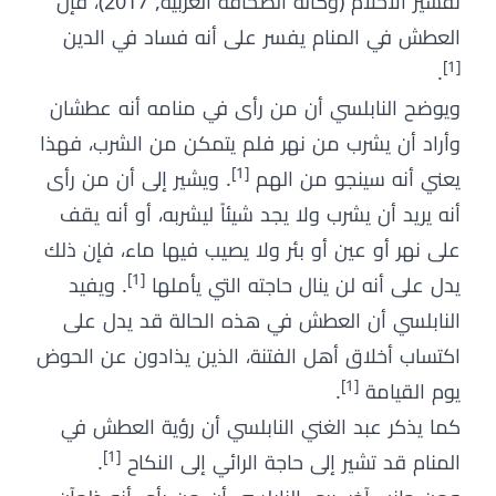
تفسير الأحلام (وكالة الصحافة العربية, 2017)، فإن
العطش في المنام يفسر على أنه فساد في الدين
[1]
.
ويوضح النابلسي أن من رأى في منامه أنه عطشان
وأراد أن يشرب من نهر فلم يتمكن من الشرب، فهذا
[1]
يعني أنه سينجو من الهم
. ويشير إلى أن من رأى
أنه يريد أن يشرب ولا يجد شيئاً ليشربه، أو أنه يقف
على نهر أو عين أو بئر ولا يصيب فيها ماء، فإن ذلك
[1]
يدل على أنه لن ينال حاجته التي يأملها
. ويفيد
النابلسي أن العطش في هذه الحالة قد يدل على
اكتساب أخلاق أهل الفتنة، الذين يذادون عن الحوض
[1]
يوم القيامة
.
كما يذكر عبد الغني النابلسي أن رؤية العطش في
[1]
المنام قد تشير إلى حاجة الرائي إلى النكاح
.