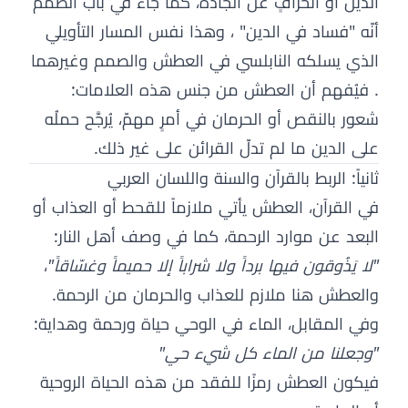
الدين أو انحرافٍ عن الجادّة، كما جاء في باب الصمم
أنّه "فساد في الدين" ، وهذا نفس المسار التأويلي
الذي يسلكه النابلسي في العطش والصمم وغيرهما
. فيُفهم أن العطش من جنس هذه العلامات:
شعور بالنقص أو الحرمان في أمرٍ مهمّ، يُرجَّح حملُه
على الدين ما لم تدلّ القرائن على غير ذلك.
ثانياً: الربط بالقرآن والسنة واللسان العربي
في القرآن، العطش يأتي ملازماً للقحط أو العذاب أو
البعد عن موارد الرحمة، كما في وصف أهل النار:
"لا يَذُوقون فيها برداً ولا شراباً إلا حميماً وغسّاقاً"
،
والعطش هنا ملازم للعذاب والحرمان من الرحمة.
وفي المقابل، الماء في الوحي حياة ورحمة وهداية:
"وجعلنا من الماء كل شيء حي"
فيكون العطش رمزًا للفقد من هذه الحياة الروحية