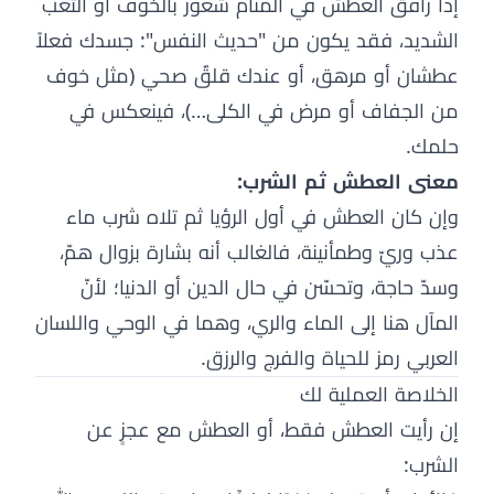
إذا رافق العطش في المنام شعور بالخوف أو التعب
الشديد، فقد يكون من "حديث النفس": جسدك فعلاً
عطشان أو مرهق، أو عندك قلقٌ صحي (مثل خوف
من الجفاف أو مرض في الكلى…)، فينعكس في
حلمك.
معنى العطش ثم الشرب:
وإن كان العطش في أول الرؤيا ثم تلاه شرب ماء
عذب وريّ وطمأنينة، فالغالب أنه بشارة بزوال همّ،
وسدّ حاجة، وتحسّن في حال الدين أو الدنيا؛ لأنّ
المآل هنا إلى الماء والري، وهما في الوحي واللسان
العربي رمز للحياة والفرج والرزق.
الخلاصة العملية لك
إن رأيت العطش فقط، أو العطش مع عجزٍ عن
الشرب: