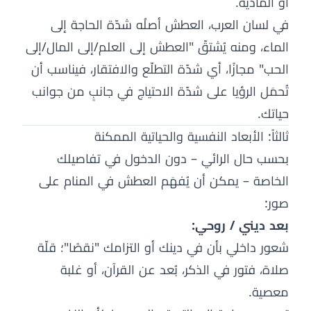
أو المادية.
في لسان العرب، العطش أصلُه شدّة الحاجة إلى
الماء، ومنه يُشتقّ "العطش إلى العلم/إلى المال/إلى
الحب" مجازًا، أي شدّة التطلّع والافتقار، فيناسب أن
تُحمَل الرؤيا على شدّة الاحتياج في جانبٍ من جوانب
حياتك.
ثالثاً: الأبعاد النفسية والحياتية الممكنة
بحسب حال الرائي – دون الدخول في تفاصيلك
الخاصة – يمكن أن يُفهَم العطش في المنام على
صور:
بعد ديني / روحي:
شعور داخلي بأن في دينك أو التزامك "نقصًا"؛ قلّة
صلاة، فتور في الذكر، بُعد عن القرآن، أو غلبة
معصية.