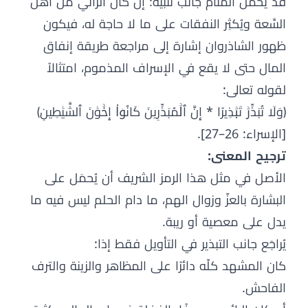
قد يحمل المنام جانب تنبيه: إن كان الرائي من أهل
السَّعة ويُكثِر النفقات على ما لا حاجة له، فيكون
ظهور الشاذروان إشارة إلى مراجعة طريقة إنفاق
المال حتى لا يقع في الإسراف المذموم، امتثالاً
لقوله تعالى:
﴿وَلَا تُبَذِّرۡ تَبۡذِیرًا * إِنَّ ٱلۡمُبَذِّرِینَ كَانُوۤا۟ إِخۡوَٰنَ ٱلشَّیَٰطِینِ﴾
[الإسراء: 26–27].
ترجيح المعنى:
الأصل في مثل هذا الرمز الشريف أن يُحمَل على
البشارة بالعزّ وزوال الهم، ما دام الحلم ليس فيه ما
يدل على معصية أو ريبة.
يُراجَع جانب التبذير في التأويل فقط إذا:
كان المشهد كلّه دائرًا على المظاهر والزينة والترف
الفاحش.