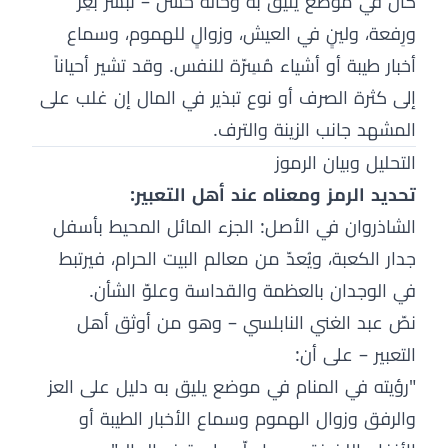
كان في موضع يليق به وحاله حسن – تُبشِّر بعِزٍّ
ورِفعة، ولينٍ في العيش، وزوالٍ للهموم، وسماع
أخبار طيبة أو أشياء مُسِرّة للنفس. وقد تشير أحياناً
إلى كثرة الصرف أو نوع تبذير في المال إن غلب على
المشهد جانب الزينة والترف.
التحليل وبيان الرموز
تحديد الرمز ومعناه عند أهل التعبير:
الشاذروان في الأصل: الجزء المائل المحيط بأسفل
جدار الكعبة، ويُعدّ من معالم البيت الحرام، فيرتبط
في الوجدان بالعظمة والقداسة وعلوّ الشأن.
نصّ عبد الغني النابلسي – وهو من أوثق أهل
التعبير – على أن:
"رؤيته في المنام في موضع يليق به دليل على العز
والرفق وزوال الهموم وسماع الأخبار الطيبة أو