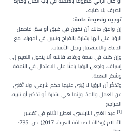
أو كان الرائي معروفًا بالغفلة في باب المال وكثرة
الصرف بلا ضابط.
توجيه ونصيحة عامة:
إن وافق حالك أن تكون في ضيق أو همّ، فاحمل
الرؤيا على أنها بشارة بانفراج وتليين في أمورك، مع
الدعاء والاستغفار وبذل الأسباب.
وإن كنت في سعة ورفاه، فانتبه ألا يتحول النعيم إلى
إسراف، واجعل الرؤيا باعثًا على الاعتدال في النفقة
وشكر النعمة.
وتذكّر أن الرؤيا لا يُبنى عليها حكم شرعي، ولا تُغني
عن العمل والجدّ، وإنما هي بشارة أو تذكير أو تنبيه.
المراجع
[1]
عبد الغني النابلسي، تعطير الأنام في تفسير
الأحلام (وكالة الصحافة العربية، 2017)، ص. 735-