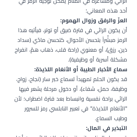
الرائي ومشاعره في المنام يمكن توجيه الرمز في
أحد هذه المعاني:
العزّ والرفق وزوال الهموم:
أن يكون الرائي في فترة ضيق أو توتر، فيأتيه هذا
الرمز مبشِّراً بتحسن الأحوال، كتحسن مادّي (سداد
دَين، رزق)، أو معنوي (راحة قلب، ذهاب همّ، انفراج
مشكلة أسرية أو وظيفية).
سماع الأخبار الطيبة أو الأنغام اللذيذة:
قد يكون الحلم تمهيداً لسماع خبر سار (نجاح، زواج،
وظيفة، حمل، شفاء)، أو دخول مرحلة يشعر فيها
الرائي براحة نفسية وانبساط بعد فترة اضطراب؛ لأن
"الأنغام اللذيذة" في تعبير النابلسي رمز للسرور
وطيب السماع.
التبذير في المال: