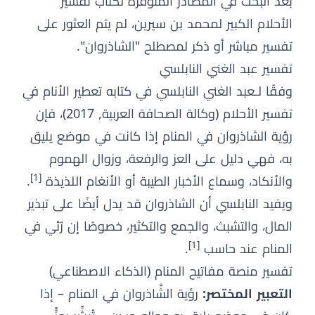
بعد البحث في المصادر المتوفرة لكتاب تفسير
الأحلام الكبير لمحمد بن سيرين، لم يتم العثور على
تفسير مباشر أو ذكر لمصطلح "الشاذروان".
تفسير عبد الغني النابلسي
وفقًا لـعبد الغني النابلسي في كتابه تعطير الأنام في
تفسير الأحلام (وكالة الصحافة العربية, 2017)، فإن
رؤية الشاذروان في المنام إذا كانت في موضع يليق
به، فهي دليل على العز والرفعة، وزوال الهموم
[1]
والأنكاد، وسماع الأخبار الطيبة أو الأنغام اللذيذة
.
ويفيد النابلسي أن الشاذروان قد يدل أيضًا على تبذير
المال، والتشبث، والجمع والتكثير، خصوصًا إن رُئي في
[1]
المنام عند حاسب
.
تفسير منصة مفاتيح المنام (الذكاء الاصطناعي)
التعبير المختصر:
رؤية الشَّاذروان في المنام – إذا