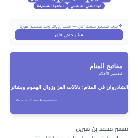
عبد الغني النابلسي
الكعبة المشرفة
جرّب تفسير حلمك الآن — اكتب رؤياك وخذ تفسيرًا فوريًا.
فسّر حلمي الآن
تفسير محمد بن سيرين