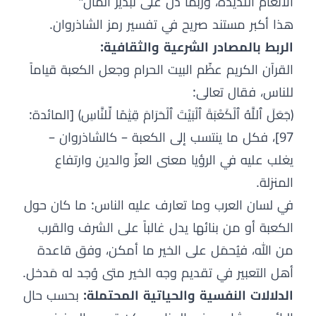
الأنغام اللذيذة، وربما دلّ على تبذير المال"
هذا أكبر مستند صريح في تفسير رمز الشاذروان.
الربط بالمصادر الشرعية والثقافية:
القرآن الكريم عظّم البيت الحرام وجعل الكعبة قياماً
للناس، فقال تعالى:
﴿جَعَلَ ٱللَّهُ ٱلْكَعْبَةَ ٱلْبَيْتَ ٱلْحَرَامَ قِيَٰمًا لِّلنَّاسِ﴾ [المائدة:
97]، فكل ما ينتسب إلى الكعبة – كالشاذروان –
يغلب عليه في الرؤيا معنى العزّ والدين وارتفاع
المنزلة.
في لسان العرب وما تعارف عليه الناس: ما كان حول
الكعبة أو من بنائها يدل غالباً على الشرف والقرب
من الله، فيُحمَل على الخير ما أمكن، وفق قاعدة
أهل التعبير في تقديم وجه الخير متى وُجد له مَدخل.
الدلالات النفسية والحياتية المحتملة:
بحسب حال