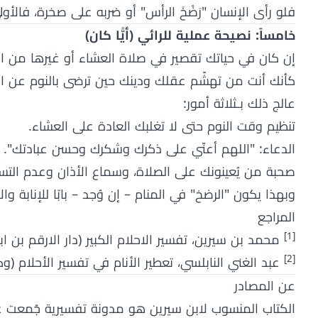
فلو رأى الإنسان "رَضْخَ الرأس" أو ضربه على صخرة، فالأولى أن
خامساً: نصيحة عملية للرائي (أيًّا كان)
إن كان في حياتك تقصير في صلاة العشاء أو غيرها من 
كأنك أنت من تهشّم عقلك ودينك حين ترضى بالنوم عن ال
عالج ذلك بـثلاثة أمور:
تنظيم وقت النوم حتى لا تغلبك العادة على العشاء.
الدعاء: "اللهم أعنّي على ذكرك وشكرك وحسن عبادتك".
صحبة من يُعينونك على الصلاة، وسماع الأذان وعدم التسا
وبهذا يكون "الرضخ" في المنام – إن وُجد – بابًا للإنابة وال
المراجع
[1]
محمد بن سيرين، تفسير الاحلام الكبير (دار الارقم بن ابي الارقم - بيروت / ل
[2]
عبد الغني النابلسي، تعطير الأنام في تفسير الأحلام (وكالة ا
عن المصادر
الكتاب المنسوب لابن سيرين هو مدونة تفسيرية جُمعت عب