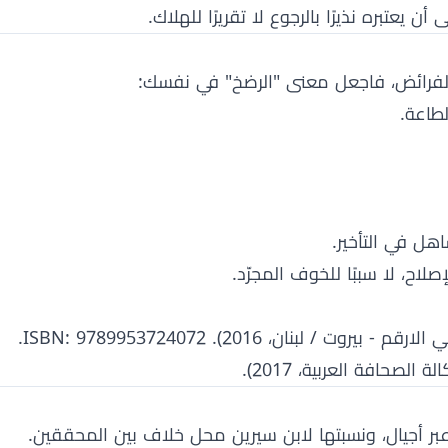
 يعتبره نذيرًا بالرجوع لا تقريرًا للهلاك.
الفرائض، فاجعل معنى "الرضخ" في نفسك:
طاعة.
هل في التأخير.
إصلاح، لا سببًا للخوف المجرّد.
بنان، 2016). ISBN: 9789953724072.
لصحافة العربية، 2017).
ر أجيال، ونسبتها لابن سيرين محل خلاف بين المحققين.