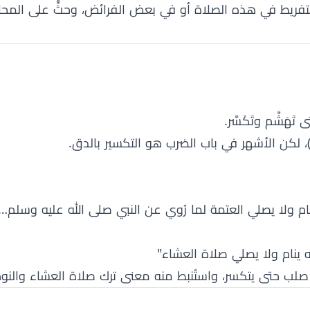
ى التفريط في هذه الصلاة أو في بعض الفرائض، وحثٌّ على المح
تَهَشَّم وتَكَسَّر.
)، لكن الأشهر في باب الضرب هو التكسير بالدق.
ينام ولا يصلي العتمة لما رُوي عن النبي صلى الله عليه وسلم…
ه ينام ولا يصلي صلاة العشاء"
ب حتى يتكسر، واستُنبط منه معنى ترك صلاة العشاء والنوم