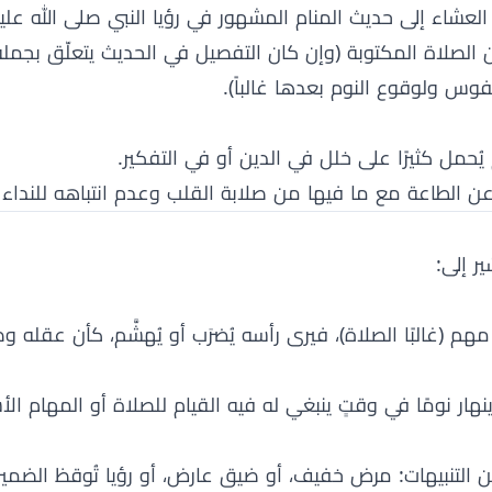
 العشاء إلى حديث المنام المشهور في رؤيا النبي صلى الله عل
م عن الصلاة المكتوبة (وإن كان التفصيل في الحديث يتعلّق بجملة
نفوس ولوقوع النوم بعدها غالباً).
حمل كثيرًا على خلل في الدين أو في التفكير.
 الطاعة مع ما فيها من صلابة القلب وعدم انتباهه للنداء 
ر إلى:
هم (غالبًا الصلاة)، فيرى رأسه يُضرَب أو يُهشَّم، كأن عقله وض
هار نومًا في وقتٍ ينبغي له فيه القيام للصلاة أو المهام الأ
من التنبيهات: مرض خفيف، أو ضيق عارض، أو رؤيا تُوقظ الضمير