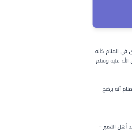
ن ابي الارقم - بيروت / لبنان, 2016)، يذكر أن من رأى في المنام كأنه
الله عليه وسلم
حافة العربية, 2017)، فإن من رأى في المنام أنه يرضخ
 أهل التعبير –