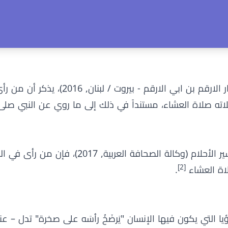
وفقًا لـمحمد بن سيرين في كتابه تفسير الاحلام الكبير (دار الارقم ب
ه صلاة العشاء، مستنداً في ذلك إلى ما روي عن النبي صلى 
وفقًا لـعبد الغني النابلسي في كتابه تعطير الأنام في تفسير الأحلام (وكالة الص
[2]
اة العشاء
.
 التي يكون فيها الإنسان "يَرضَخُ رأسَه على صخرة" تدل – عند