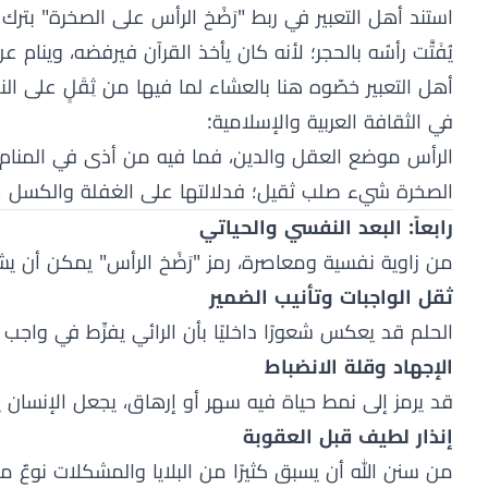
استند أهل التعبير في ربط "رَضْخ الرأس على الصخرة" بترك
يُفَتَّت رأسُه بالحجر؛ لأنه كان يأخذ القرآن فيرفضه، وينا
أهل التعبير خصّوه هنا بالعشاء لما فيها من ثِقَلٍ على ال
في الثقافة العربية والإسلامية:
الرأس موضع العقل والدين، فما فيه من أذى في المنام يُ
الصخرة شيء صلب ثقيل؛ فدلالتها على الغفلة والكسل عن
رابعاً: البعد النفسي والحياتي
من زاوية نفسية ومعاصرة، رمز "رَضْخ الرأس" يمكن أن يشي
ثقل الواجبات وتأنيب الضمير
الحلم قد يعكس شعورًا داخليًا بأن الرائي يفرِّط في واجب م
الإجهاد وقلة الانضباط
قد يرمز إلى نمط حياة فيه سهر أو إرهاق، يجعل الإنسان ين
إنذار لطيف قبل العقوبة
من سنن الله أن يسبق كثيرًا من البلايا والمشكلات نوعٌ 