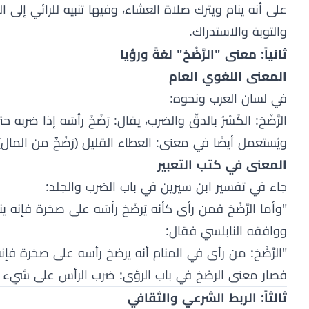
على أنه ينام ويترك صلاة العشاء، وفيها تنبيه للرائي إل
والتوبة والاستدراك.
ثانياً: معنى "الرَّضْخ" لغةً ورؤيا
المعنى اللغوي العام
في لسان العرب ونحوه:
الرَّضْخ: الكَسْرُ بالدقّ والضرب، يقال: رَضَخَ رأسَه إذا ضربه حتى 
ويُستعمل أيضًا في معنى: العطاء القليل (رَضْخٌ من المال
المعنى في كتب التعبير
جاء في تفسير ابن سيرين في باب الضرب والجلد:
"وأما الرَّضْخ فمن رأى كأنه يَرضَخ رأسَه على صخرة فإنه 
ووافقه النابلسي فقال:
"الرَّضْخ: من رأى في المنام أنه يرضخ رأسه على صخرة فإن
فصار معنى الرضخ في باب الرؤى: ضرب الرأس على شيء صل
ثالثاً: الربط الشرعي والثقافي