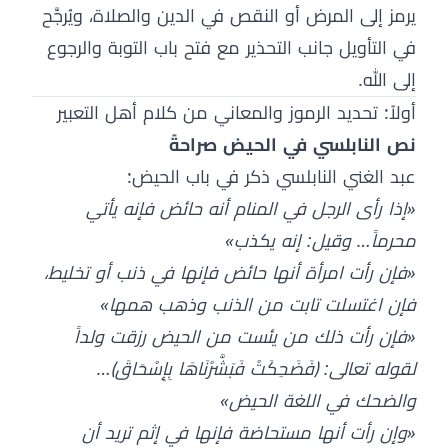
يرمز إلى المرض أو النقص في الدين والصلاة، ويُرجَّح
في التأويل جانب التحذير مع فتح باب التوبة والرجوع
إلى الله.
أولاً: تحديد الرموز والمعاني من كلام أهل التعبير
نص النابلسي في الحيض صراحةً
عبد الغني النابلسي ذكر في باب الحيض:
«إذا رأى الرجل في المنام أنه حائض فإنه يأتي
محرماً… وقيل: إنه يكذب»
«فإن رأت امرأة أنها حائض فإنها في ذنب أو تخليط،
فإن اغتسلت تابت من الذنب وذهب همها»
«فإن رأت ذلك من يئست من الحيض رزقت ولداً
لقوله تعالى: ﴿فَضَحِكَتْ فَبَشَّرْنَاهَا بِإِسْحَاقَ﴾…
والضحك في اللغة الحيض»
«وإن رأت أنها مستحاضة فإنها في إثم تريد أن