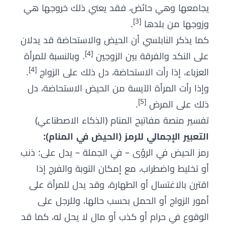
يجامعها وهي حائض، فقد يعني ذلك خروجها هي
[3]
وزوجها من بلدها
.
كما يذكر النابلسي أن الحيض والاستحاضة قد يدلان
[4]
على النكد والفرقة بين الزوجين
. وبالنسبة للمرأة
[4]
العزباء، إذا رأت الاستحاضة، دل ذلك على الزواج
.
وإذا رأت المرأة الآيسة من الحيض الاستحاضة، دل
[5]
ذلك على المرض
.
تفسير منصة مفاتيح المنام (الذكاء الاصطناعي)
التعبير الإجمالي للرمز (الحيض في المنام):
رمز الحيض في الرؤى – في الجملة – يدل على: ذنب
أو تخليط واضطراب، مع إمكان التوبة والفرج إذا
اقترن بالاغتسال أو الطهارة، وقد يدل للمرأة على
أمور الزواج أو الحمل بحسب حالها، وللرجل على
الوقوع في حرام أو كذب أو مال لا يحل له، كما قد