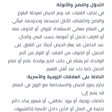
التحوّل والنضج والأنوثة:
في تجارب الفتيات، قد يرمز الحيض لمرحلة البلوغ
والنضج واكتشاف الأنثى لجسدها وحدودها، فيأتي
في المنام معاني الاستعداد للزواج، أو الخوف منه،
أو الترقب لحمل أو أمومة، حسب السن والحال.
عند الحامل، قد يعبّر الحيض أحيانًا عن القلق على
الحمل، أو الخوف من الفقد، أو التوتر من آلام
الولادة، ثم يفسَّر في جانب الخير بولادة غلام أو تمام
الحمل كما جاء عند أهل التعبير.
الدلالة على العلاقات الزوجية والأسرية:
تكرار رموز الحيض والاستحاضة مع الزوج في المنام
قد يشير إلى:
خلافات زوجية، أو برود عاطفي، أو شعور بنكد دائم.
تخليط في المال أو الدِّين داخل الأسرة (كالشبهات