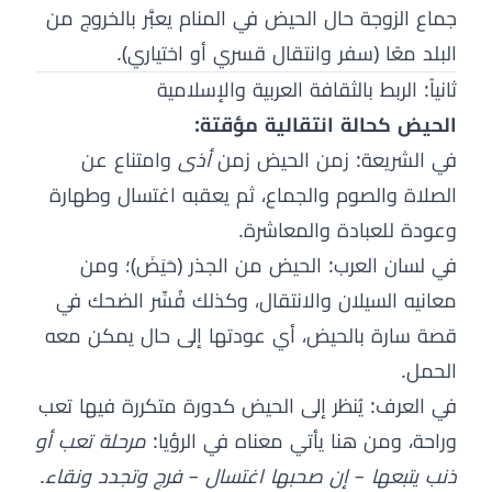
جماع الزوجة حال الحيض في المنام يعبَّر بالخروج من
البلد معًا (سفر وانتقال قسري أو اختياري).
ثانياً: الربط بالثقافة العربية والإسلامية
الحيض كحالة انتقالية مؤقتة:
في الشريعة: زمن الحيض زمن
أذى
وامتناع عن
الصلاة والصوم والجماع، ثم يعقبه اغتسال وطهارة
وعودة للعبادة والمعاشرة.
في لسان العرب: الحيض من الجذر (حَيَضَ)؛ ومن
معانيه السيلان والانتقال، وكذلك فُسِّر الضحك في
قصة سارة بالحيض، أي عودتها إلى حال يمكن معه
الحمل.
في العرف: يُنظر إلى الحيض كدورة متكررة فيها تعب
وراحة، ومن هنا يأتي معناه في الرؤيا:
مرحلة تعب أو
ذنب يتبعها – إن صحبها اغتسال – فرج وتجدد ونقاء
.