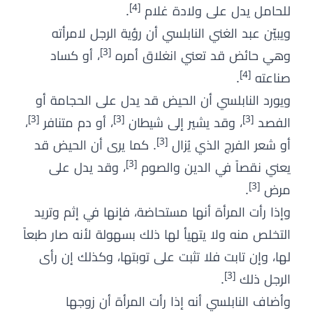
[4]
للحامل يدل على ولادة غلام
.
ويبيّن عبد الغني النابلسي أن رؤية الرجل لامرأته
[3]
وهي حائض قد تعني انغلاق أمره
، أو كساد
[4]
صناعته
.
ويورد النابلسي أن الحيض قد يدل على الحجامة أو
[3]
[3]
[3]
الفصد
، وقد يشير إلى شيطان
، أو دم متنافر
،
[3]
أو شعر الفرج الذي يُزال
. كما يرى أن الحيض قد
[3]
يعني نقصاً في الدين والصوم
، وقد يدل على
[3]
مرض
.
وإذا رأت المرأة أنها مستحاضة، فإنها في إثم وتريد
التخلص منه ولا يتهيأ لها ذلك بسهولة لأنه صار طبعاً
لها، وإن تابت فلا تثبت على توبتها، وكذلك إن رأى
[3]
الرجل ذلك
.
وأضاف النابلسي أنه إذا رأت المرأة أن زوجها