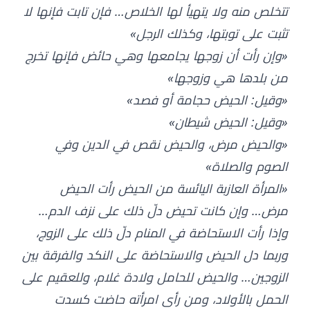
تتخلص منه ولا يتهيأ لها الخلاص… فإن تابت فإنها لا
تثبت على توبتها، وكذلك الرجل»
«وإن رأت أن زوجها يجامعها وهي حائض فإنها تخرج
من بلدها هي وزوجها»
«وقيل: الحيض حجامة أو فصد»
«وقيل: الحيض شيطان»
«والحيض مرض، والحيض نقص في الدين وفي
الصوم والصلاة»
«المرأة العازبة اليائسة من الحيض رأت الحيض
مرض… وإن كانت تحيض دلّ ذلك على نزف الدم…
وإذا رأت الاستحاضة في المنام دلّ ذلك على الزوج،
وربما دل الحيض والاستحاضة على النكد والفرقة بين
الزوجين… والحيض للحامل ولادة غلام، وللعقيم على
الحمل بالأولاد، ومن رأى امرأته حاضت كسدت