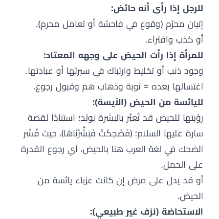
للرجل إذا رأى أنه حائض:
إتيان محرّم (وقوع في فاحشة أو تعامل محرم).
أو كذب وافتراء.
للمرأة إذا رأت الحيض على وجهه المعتاد:
وجود ذنب أو تخليط وارتباك في سيرتها أو عبادتها.
اغتسالها بعده = توبة وذهاب هم وقبول رجوع.
لليائسة من الحيض (الآيسة):
رؤيتها للحيض قد تُعبَّر بالبشرة بولد؛ استنادًا لقصة
سارة عليها السلام: ﴿فَضَحِكَتْ فَبَشَّرْنَاهَا﴾، حيث فُسِّر
الضحك في لغة العرب هنا بالحيض، أي رجوع القدرة
على الحمل.
أو قد يدل على مرض إن كانت عزباء يائسة من
الحيض.
الاستحاضة (نزف غير طبيعي):