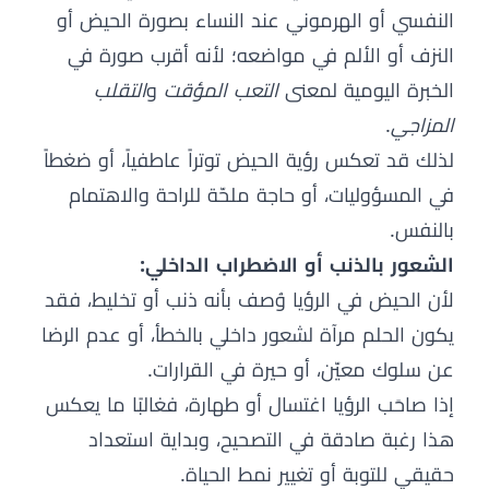
النفسي أو الهرموني عند النساء بصورة الحيض أو
النزف أو الألم في مواضعه؛ لأنه أقرب صورة في
الخبرة اليومية لمعنى
التعب المؤقت
و
التقلب
المزاجي
.
لذلك قد تعكس رؤية الحيض توتراً عاطفياً، أو ضغطاً
في المسؤوليات، أو حاجة ملحّة للراحة والاهتمام
بالنفس.
الشعور بالذنب أو الاضطراب الداخلي:
لأن الحيض في الرؤيا وُصف بأنه ذنب أو تخليط، فقد
يكون الحلم مرآة لشعور داخلي بالخطأ، أو عدم الرضا
عن سلوك معيّن، أو حيرة في القرارات.
إذا صاحَب الرؤيا اغتسال أو طهارة، فغالبًا ما يعكس
هذا رغبة صادقة في التصحيح، وبداية استعداد
حقيقي للتوبة أو تغيير نمط الحياة.