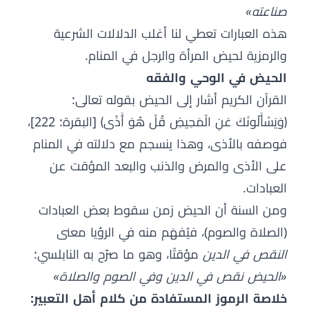
صناعته»
هذه العبارات تعطي لنا أغلب الدلالات الشرعية
والرمزية لحيض المرأة والرجل في المنام.
الحيض في الوحي والفقه
القرآن الكريم أشار إلى الحيض بقوله تعالى:
﴿وَيَسْأَلُونَكَ عَنِ الْمَحِيضِ قُلْ هُوَ أَذًى﴾ [البقرة: 222]،
فوصفه بالأذى، وهذا ينسجم مع دلالته في المنام
على الأذى والمرض والذنب والبعد المؤقت عن
العبادات.
ومن السنة أن الحيض زمن سقوط بعض العبادات
(الصلاة والصوم)، فيُفهَم منه في الرؤيا معنى
النقص في الدين
مؤقتًا، وهو ما صرّح به النابلسي:
«الحيض نقص في الدين وفي الصوم والصلاة»
خلاصة الرموز المستفادة من كلام أهل التعبير: