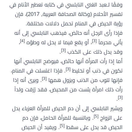
وفقًا لـعبد الغني النابلسي في كتابه تعطير الأنام في
تفسير الأحلام (وكالة الصحافة العربية, 2017)، فإن
رؤية الحيض في المنام تحمل دلالات مختلفة.
فإذا رأى الرجل أنه حائض، فيذهب النابلسي إلى أنه
[4]
[3]
يأتي محرماً
، أو يقع فيما لا يحل له وطؤه
،
[3]
وقد يدل ذلك على الكذب
.
أما إذا رأت المرأة أنها حائض، فيوضح النابلسي أنها
[3]
تكون في ذنب أو تخليط
. فإذا اغتسلت في المنام،
[3]
فإنها تتوب من الذنب ويزول همها
. ويرى أنه إذا
رأت ذلك امرأة يئست من المحيض، فقد رُزقت ولداً
[3]
.
ويشير النابلسي إلى أن دم الحيض للمرأة العزباء يدل
[5]
على الزواج
. وبالنسبة للمرأة الحامل، فإن دم
[5]
الحيض قد يدل على سقط
. ويفيد أن الحيض