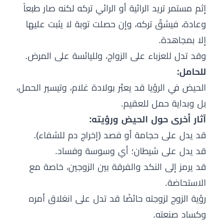
إثم مستمر تريد الرائية أو الرائي تركه لكنه صار طبعاً
وعادة، فيشقّ تركه، وإن حصلت توبة لا يثبت عليها
إلا بمجاهدة.
وقد تدل للعزباء على الزواج، ولليائسة على المرض.
للحامل:
الحيض في الرؤيا قد يعبَّر بولادة غلام، وتيسير الحمل،
بل وبداية حمل للعقيم.
آثار أخرى حول الحيض ورؤيته:
قد يدل على حجامة أو فصد (إخراج دم للشفاء).
قد يدل على شيطان؛ أي وسوسة وفساد.
قد يرمز إلى النكد والفرقة بين الزوجين، خاصة مع
الاستحاضة.
رؤية الزوج لزوجته حائضًا قد تدل على انغلاق أمره
وكساد صنعته.